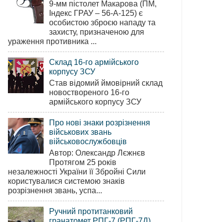
9-мм пістолет Макарова (ПМ,
Індекс ГРАУ – 56-А-125) є
особистою зброєю нападу та
захисту, призначеною для
ураження противника ...
Склад 16-го армійського
корпусу ЗСУ
Став відомий ймовірний склад
новоствореного 16-го
армійського корпусу ЗСУ
Про нові знаки розрізнення
військових звань
військовослужбовців
Автор: Олександр Лєжнєв
Протягом 25 років
незалежності України її Збройні Сили
користувалися системою знаків
розрізнення звань, успа...
Ручний протитанковий
гранатомет РПГ-7 (РПГ-7Д)