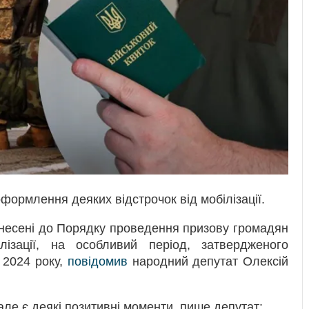
 оформлення деяких відстрочок від мобілізації.
 внесені до Порядку проведення призову громадян
ізації, на особливий період, затвердженого
 2024 року,
повідомив
народний депутат Олексій
але є деякі позитивні моменти, пише депутат: