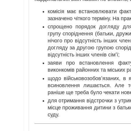
комісія має встановлювати факт
зазначено чіткого терміну. На пра
спрощено порядок догляду для 
групу споріднення (батьки, друж
нічого про відсутність інших член
догляду за другою групою спорі
відсутність інших членів сімʼї;
заяви про встановлення факт
виконкомів районних та міських р
щодо військовозобовʼязаних, в 
всиновлення лишається. Але т
раніше ще треба було чекати нов
для отримання відстрочки з утрим
місце проживання дитини з батьк
суду.