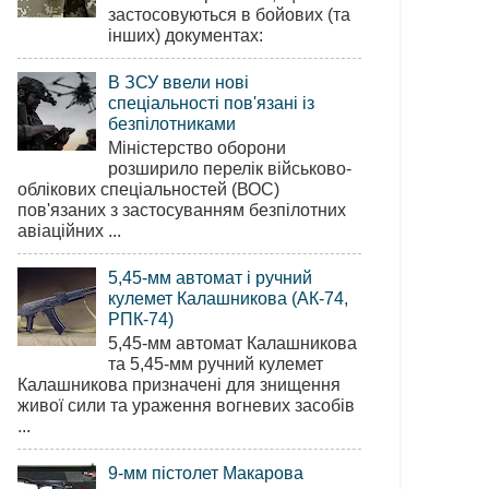
застосовуються в бойових (та
інших) документах:
В ЗСУ ввели нові
спеціальності пов'язані із
безпілотниками
Міністерство оборони
розширило перелік військово-
облікових спеціальностей (ВОС)
пов'язаних з застосуванням безпілотних
авіаційних ...
5,45-мм автомат і ручний
кулемет Калашникова (АК-74,
РПК-74)
5,45-мм автомат Калашникова
та 5,45-мм ручний кулемет
Калашникова призначені для знищення
живої сили та ураження вогневих засобів
...
9-мм пістолет Макарова