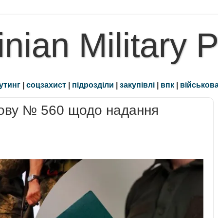
inian Military 
утинг
|
соцзахист
|
підрозділи
|
закупівлі
|
впк
|
військова
нову № 560 щодо надання