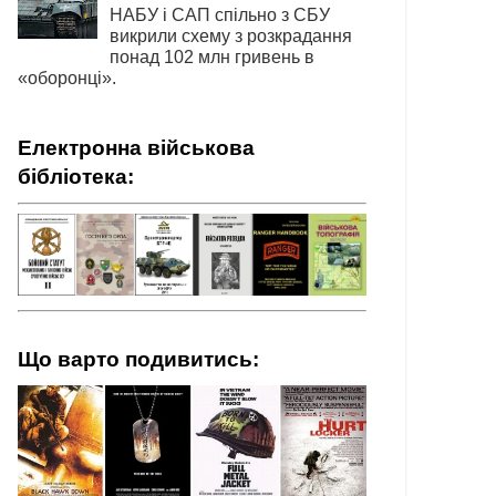
НАБУ і САП спільно з СБУ
викрили схему з розкрадання
понад 102 млн гривень в
«оборонці».
Електронна військова
бібліотека:
Що варто подивитись: