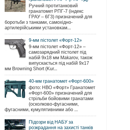
Ручний протитанковий
гранатомет РПГ-7 (індекс
ГРАУ – 6Г3) призначений для
боротьби з танками, самохідно-
артилерійськими установкам...
9-мм пістолет «Форт-12»
9-мм пістолет «Форт-12» –
самозарядний пістолет під
набій 9х18 мм Makarov, також
випускається під набій 9х17
мм Browning Short (Kur...
40-мм гранатомет «Форт-600»
фото: НВО «Форт» Гранатомет
«Форт-600» призначений для
стрільби бойовими гранатами
(осколково-фугасними,
фугасними, кумулятивними або ...
Підозри від НАБУ за
розкрадання на захисті танків