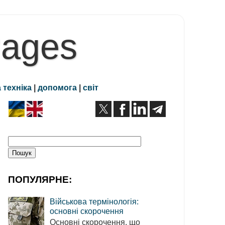
Pages
 техніка
|
допомога
|
світ
ПОПУЛЯРНЕ:
Військова термінологія:
основні скорочення
Основні скорочення, що