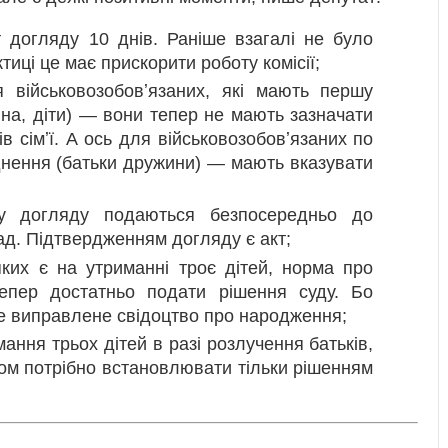
 догляду 10 днів. Раніше взагалі не було
ктиці це має прискорити роботу комісії;
військовозобовʼязаних, які мають першу
ина, діти) — вони тепер не мають зазначати
ів сімʼї. А ось для військовозобовʼязаних по
днення (батьки дружини) — мають вказувати
у догляду подаються безпосередньо до
ад. Підтвердженням догляду є акт;
яких є на утриманні троє дітей, норма про
епер достатньо подати рішення суду. Бо
е виправлене свідоцтво про народження;
ання трьох дітей в разі розлучення батьків,
ом потрібно встановлювати тільки рішенням