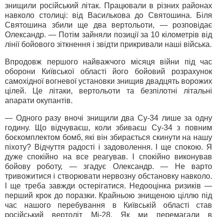
знищили російський літак. Працювали в різних районах
навколо столиці: від Василькова до Святошина. Біля
Святошина збили ще два вертольоти, — розповідає
Олександр. — Потім зайняли позиції за 10 кілометрів від
лінії бойового зіткнення і звідти прикривали наші війська.
Впродовж першого найважчого місяця війни під час
оборони Київської області його бойовий розрахунок
самохідної вогневої установки знищив двадцять ворожих
цілей. Це літаки, вертольоти та безпілотні літальні
апарати окупантів.
— Одного разу вночі знищили два Су-34 лише за одну
годину. Що відчуваєш, коли збиваєш Су-34 з повним
боєкомплектом бомб, які він збирається скинути на нашу
піхоту? Відчуття радості і задоволення. І ще спокою. Я
дуже спокійно на все реагував. І спокійно виконував
бойову роботу, — згадує Олександр. — Не варто
тривожитися і створювати нервозну обстановку навколо.
І ще треба завжди остерігатися. Недооцінка ризиків —
перший крок до поразки. Крайньою знищеною ціллю під
час нашого перебування в Київській області став
російський вертоліт Мі-28. Як ми перемагали в