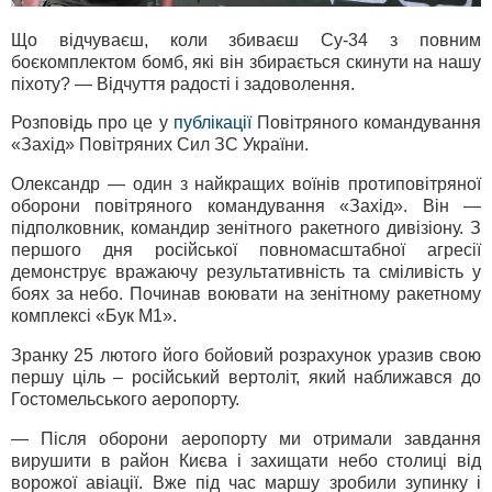
Що відчуваєш, коли збиваєш Су-34 з повним
боєкомплектом бомб, які він збирається скинути на нашу
піхоту? — Відчуття радості і задоволення.
Розповідь про це у
публікації
Повітряного командування
«Захід» Повітряних Сил ЗС України.
Олександр — один з найкращих воїнів протиповітряної
оборони повітряного командування «Захід». Він —
підполковник, командир зенітного ракетного дивізіону. З
першого дня російської повномасштабної агресії
демонструє вражаючу результативність та сміливість у
боях за небо. Починав воювати на зенітному ракетному
комплексі «Бук М1».
Зранку 25 лютого його бойовий розрахунок уразив свою
першу ціль – російський вертоліт, який наближався до
Гостомельського аеропорту.
— Після оборони аеропорту ми отримали завдання
вирушити в район Києва і захищати небо столиці від
ворожої авіації. Вже під час маршу зробили зупинку і