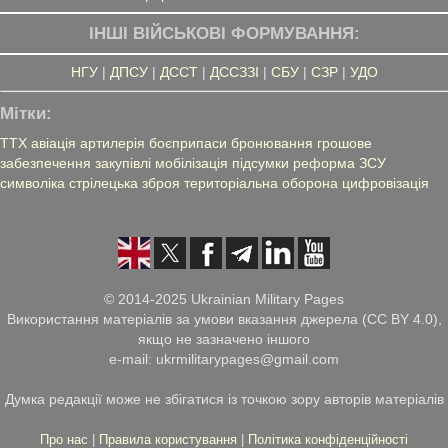
ІНШІ ВІЙСЬКОВІ ФОРМУВАННЯ:
НГУ
|
ДПСУ
|
ДССТ
|
ДССЗЗІ
|
СБУ
|
СЗР
|
УДО
Мітки:
ТТХ
авіація
артилерія
боєприпаси
бронювання
грошове
забезпечення
закупівлі
мобілізація
підсумки
реформа ЗСУ
символіка
стрілецька зброя
територіальна оборона
цифровізація
© 2014-2025 Ukrainian Military Pages
Використання матеріалів за умови вказання джерела (CC BY 4.0),
якщо не зазначено іншого
e-mail: ukrmilitarypages@gmail.com
Думка редакції може не збігатися із точкою зору авторів матеріалів
Про нас
|
Правила користування
|
Політика конфіденційності