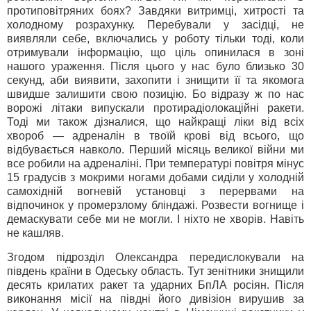
протиповітряних боях? Завдяки витримці, хитрості та
холодному розрахунку. Перебували у засідці, не
виявляли себе, включались у роботу тільки тоді, коли
отримували інформацію, що ціль опинилася в зоні
нашого ураження. Після цього у нас було близько 30
секунд, аби виявити, захопити і знищити її та якомога
швидше залишити свою позицію. Бо відразу ж по нас
ворожі літаки випускали протирадіолокаційні ракети.
Тоді ми також дізналися, що найкращі ліки від всіх
хвороб — адреналін в твоїй крові від всього, що
відбувається навколо. Перший місяць великої війни ми
все робили на адреналіні. При температурі повітря мінус
15 градусів з мокрими ногами добами сиділи у холодній
самохідній вогневій установці з перервами на
відпочинок у промерзлому бліндажі. Розвести вогнище і
демаскувати себе ми не могли. І ніхто не хворів. Навіть
не кашляв.
Згодом підрозділ Олександра передислокували на
південь країни в Одеську область. Тут зенітники знищили
десять крилатих ракет та ударних БпЛА росіян. Після
виконання місії на півдні його дивізіон вирушив за