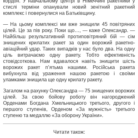
кордон. У навчальному центрі в Німеччині ракетники у
стислі терміни опанували новий зенітний ракетний
комплекс і повернулися на Батьківщину.
— На цьому комплексі ми вже знищили 45 повітряних
цілей. Це за пів року. Поки що…, — каже Олександр. —
Найбільш результативний протиповітряний бій — сім
знищених крилатих ракет за один ворожий ракетно-
авіаційний удар. Таких випадків у нас було два. На одну
ціль витрачаємо одну ракету. Тобто ефективність
стовідсоткова. Нам вдавалося навіть знищити шість
ворожих ракет п’ятьма нашими. Російська ракета
вибухнула від ураження нашою ракетою і своїми
уламками знищила ще одну крилату ракету.
Загалом на рахунку Олександра — 75 знищених ворожих
цілей. За свою бойову роботу він нагороджений
Орденами Богдана Хмельницького третього, другого і
першого ступенів, Орденом «За мужність» третього
ступеню та медаллю «За оборону України».
Читати також: