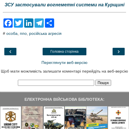
ЗСУ застосували вогнеметні системи на Курщині
F
T
L
T
S
a
w
i
e
h
c
i
n
l
a
#
особа
,
ппо
,
російська агресія
e
t
k
e
r
b
t
e
g
e
o
e
d
r
o
r
I
a
‹
›
Головна сторінка
k
n
m
Переглянути веб-версію
Щоб мати можливість залишати коментарі перейдіть на веб-версію
ЕЛЕКТРОННА ВІЙСЬКОВА БІБЛІОТЕКА: