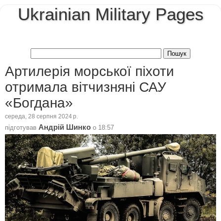
Ukrainian Military Pages
Артилерія морської піхоти
отримала вітчизняні САУ
«Богдана»
середа, 28 серпня 2024 р.
Андрій Шинко
підготував
о
18:57