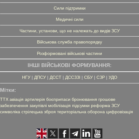
Сили підтримки
Медичні сили
Частини, установи, що не належать до видів ЗСУ
Військова служба правопорядку
Розформовані військові частини
ІНШІ ВІЙСЬКОВІ ФОРМУВАННЯ:
НГУ
|
ДПСУ
|
ДССТ
|
ДССЗЗІ
|
СБУ
|
СЗР
|
УДО
Мітки:
ТТХ
авіація
артилерія
боєприпаси
бронювання
грошове
забезпечення
закупівлі
мобілізація
підсумки
реформа ЗСУ
символіка
стрілецька зброя
територіальна оборона
цифровізація