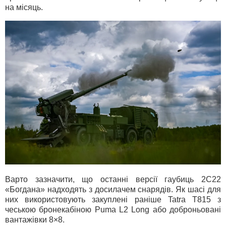
на місяць.
Варто зазначити, що останні версії гаубиць 2С22
«Богдана» надходять з досилачем снарядів. Як шасі для
них використовують закуплені раніше Tatra T815 з
чеською бронекабіною Puma L2 Long або доброньовані
вантажівки 8×8.