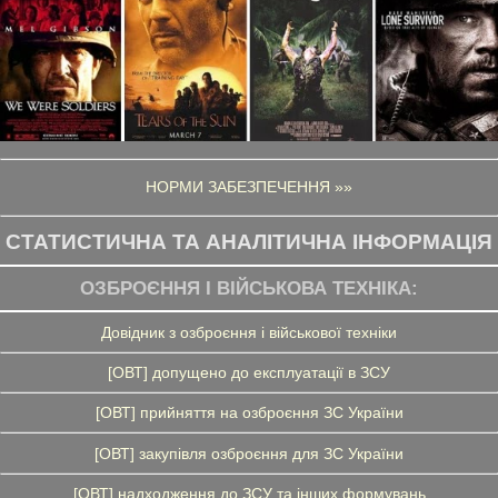
НОРМИ ЗАБЕЗПЕЧЕННЯ »»
СТАТИСТИЧНА ТА АНАЛІТИЧНА ІНФОРМАЦІЯ
ОЗБРОЄННЯ І ВІЙСЬКОВА ТЕХНІКА:
Довідник з озброєння і військової техніки
[ОВТ] допущено до експлуатації в ЗСУ
[ОВТ] прийняття на озброєння ЗС України
[ОВТ] закупівля озброєння для ЗС України
[ОВТ] надходження до ЗСУ та інших формувань