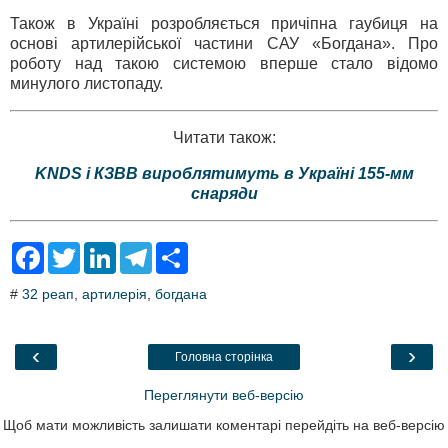
Також в Україні розробляється причіпна гаубиця на
основі артилерійської частини САУ «Богдана». Про
роботу над такою системою вперше стало відомо
минулого листопаду.
Читати також:
KNDS і КЗВВ вироблятимуть в Україні 155-мм
снаряди
F
T
L
T
S
a
w
i
e
h
c
i
n
l
a
#
32 реап
,
артилерія
,
богдана
e
t
k
e
r
b
t
e
g
e
o
e
d
r
o
r
I
a
‹
›
Головна сторінка
k
n
m
Переглянути веб-версію
Щоб мати можливість залишати коментарі перейдіть на веб-версію