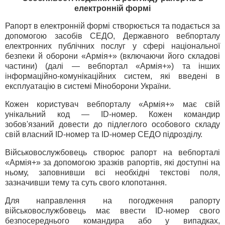
електронній формі
Рапорт в електронній формі створюється та подається за
допомогою засобів СЕДО, Державного вебпорталу
електронних публічних послуг у сфері національної
безпеки й оборони «Армія+» (включаючи його складові
частини) (далі — вебпортал «Армія+») та інших
інформаційно-комунікаційних систем, які введені в
експлуатацію в системі Міноборони України.
Кожен користувач вебпорталу «Армія+» має свій
унікальний код — ID-номер. Кожен командир
зобов'язаний довести до підлеглого особового складу
свій власний ID-номер та ID-номер СЕДО підрозділу.
Військовослужбовець створює рапорт на вебпорталі
«Армія+» за допомогою зразків рапортів, які доступні на
ньому, заповнивши всі необхідні текстові поля,
зазначивши тему та суть свого клопотання.
Для направлення на погодження рапорту
військовослужбовець має ввести ID-номер свого
безпосереднього командира або у випадках,