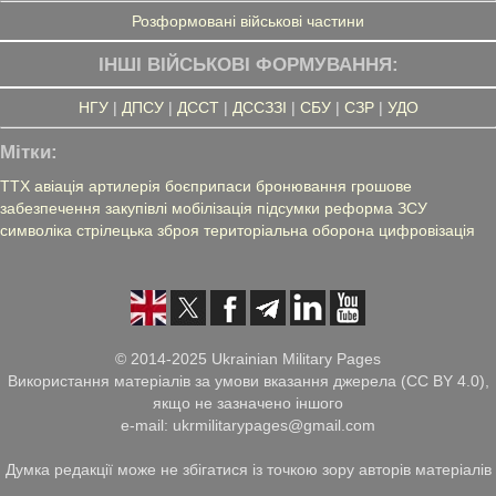
Розформовані військові частини
ІНШІ ВІЙСЬКОВІ ФОРМУВАННЯ:
НГУ
|
ДПСУ
|
ДССТ
|
ДССЗЗІ
|
СБУ
|
СЗР
|
УДО
Мітки:
ТТХ
авіація
артилерія
боєприпаси
бронювання
грошове
забезпечення
закупівлі
мобілізація
підсумки
реформа ЗСУ
символіка
стрілецька зброя
територіальна оборона
цифровізація
© 2014-2025 Ukrainian Military Pages
Використання матеріалів за умови вказання джерела (CC BY 4.0),
якщо не зазначено іншого
e-mail: ukrmilitarypages@gmail.com
Думка редакції може не збігатися із точкою зору авторів матеріалів