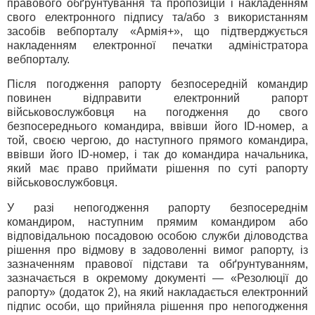
правового обґрунтування та пропозицій і накладенням
свого електронного підпису та/або з використанням
засобів вебпорталу «Армія+», що підтверджується
накладенням електронної печатки адміністратора
вебпорталу.
Після погодження рапорту безпосередній командир
повинен відправити електронний рапорт
військовослужбовця на погодження до свого
безпосереднього командира, ввівши його ID-номер, а
той, своєю чергою, до наступного прямого командира,
ввівши його ID-номер, і так до командира начальника,
який має право приймати рішення по суті рапорту
військовослужбовця.
У разі непогодження рапорту безпосереднім
командиром, наступним прямим командиром або
відповідальною посадовою особою служби діловодства
рішення про відмову в задоволенні вимог рапорту, із
зазначенням правової підстави та обґрунтуванням,
зазначається в окремому документі — «Резолюції до
рапорту» (додаток 2), на який накладається електронний
підпис особи, що прийняла рішення про непогодження