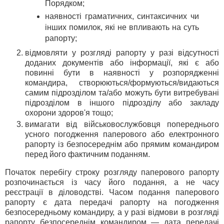
Порядком;
наявності граматичних, синтаксичних чи
інших помилок, які не впливають на суть
рапорту;
відмовляти у розгляді рапорту у разі відсутності
доданих документів або інформації, які є або
повинні бути в наявності у розпорядженні
командира, створюються/формуються/видаються
самим підрозділом та/або можуть бути витребувані
підрозділом в іншого підрозділу або закладу
охорони здоров'я тощо;
вимагати від військовослужбовця попереднього
усного погодження паперового або електронного
рапорту із безпосереднім або прямим командиром
перед його фактичним поданням.
Початок перебігу строку розгляду паперового рапорту
розпочинається із часу його подання, а не часу
реєстрації в діловодстві. Часом подання паперового
рапорту є дата передачі рапорту на погодження
безпосередньому командиру, а у разі відмови в розгляді
рапорту безпосереднім командиром — дата передачі