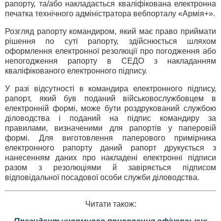
рапорту, та/або накладається кваліфікована електронна
печатка технічного адміністратора вебпорталу «Армія+».
Розгляд рапорту командиром, який має право приймати
рішення по суті рапорту, здійснюється шляхом
оформлення електронної резолюції про погодження або
непогодження рапорту в СЕДО з накладанням
кваліфікованого електронного підпису.
У разі відсутності в командира електронного підпису,
рапорт, який був поданий військовослужбовцем в
електронній формі, може бути роздрукований службою
діловодства і поданий на підпис командиру за
правилами, визначеними для рапортів у паперовій
формі. Для виготовлення паперового примірника
електронного рапорту даний рапорт друкується з
нанесенням даних про накладені електронні підписи
разом з резолюціями й завіряється підписом
відповідальної посадової особи служби діловодства.
Читати також: