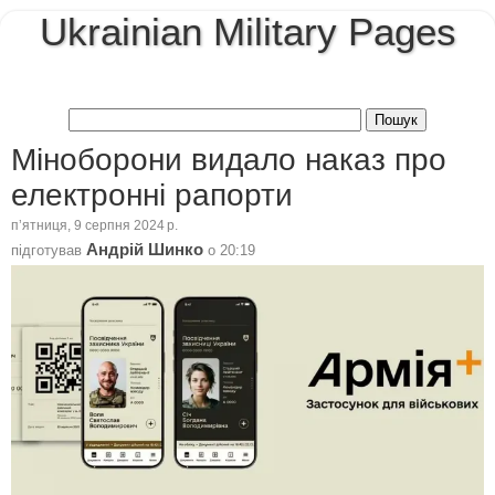
Ukrainian Military Pages
Міноборони видало наказ про
електронні рапорти
пʼятниця, 9 серпня 2024 р.
Андрій Шинко
підготував
о
20:19