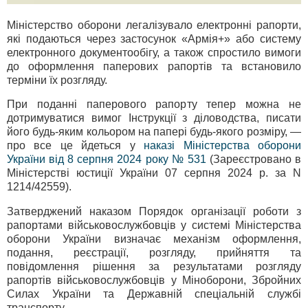
Міністерство оборони легалізувало електронні рапорти,
які подаються через застосунок «Армія+» або систему
електронного документообігу, а також спростило вимоги
до оформлення паперових рапортів та встановило
терміни їх розгляду.
При поданні паперового рапорту тепер можна не
дотримуватися вимог Інструкції з діловодства, писати
його будь-яким кольором на папері будь-якого розміру, —
про все це йдеться у
наказі Міністерства оборони
України від 8 серпня 2024 року № 531
(Зареєстровано в
Міністерстві юстиції України 07 серпня 2024 р. за N
1214/42559).
Затверджений наказом Порядок організації роботи з
рапортами військовослужбовців у системі Міністерства
оборони України визначає механізм оформлення,
подання, реєстрації, розгляду, прийняття та
повідомлення рішення за результатами розгляду
рапортів військовослужбовців у Міноборони, Збройних
Силах України та Державній спеціальній службі
транспорту.