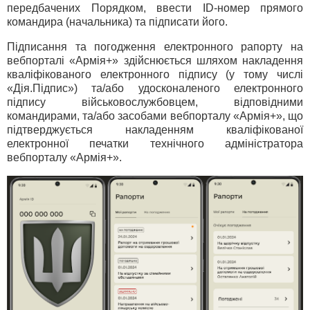
передбачених Порядком, ввести ID-номер прямого
командира (начальника) та підписати його.
Підписання та погодження електронного рапорту на
вебпорталі «Армія+» здійснюється шляхом накладення
кваліфікованого електронного підпису (у тому числі
«Дія.Підпис») та/або удосконаленого електронного
підпису військовослужбовцем, відповідними
командирами, та/або засобами вебпорталу «Армія+», що
підтверджується накладенням кваліфікованої
електронної печатки технічного адміністратора
вебпорталу «Армія+».