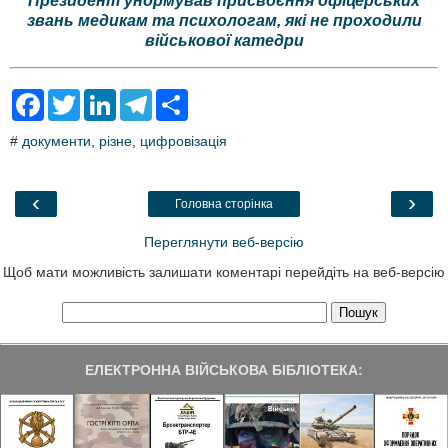
Президент унормував присвоєння офіцерських
звань медикам та психологам, які не проходили
військової катедри
F
T
L
T
S
a
w
i
e
h
c
i
n
l
a
#
документи
,
різне
,
цифровізація
e
t
k
e
r
b
t
e
g
e
o
e
d
r
o
r
I
a
‹
›
Головна сторінка
k
n
m
Переглянути веб-версію
Щоб мати можливість залишати коментарі перейдіть на веб-версію
ЕЛЕКТРОННА ВІЙСЬКОВА БІБЛІОТЕКА: