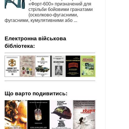
«Форт-600» призначений для
стрільби бойовими гранатами
(осколково-фугасними,
фугасними, кумулятивними або ...
Електронна військова
бібліотека:
Що варто подивитись: