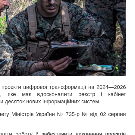
а проєкти цифрової трансформації на 2024—2026
, яке має вдосконалити реєстр і кабінет
ти десяток нових інформаційних систем.
нету Міністрів України № 735-р № від 02 серпня
увати роботу й забезпечити виконання проєктів