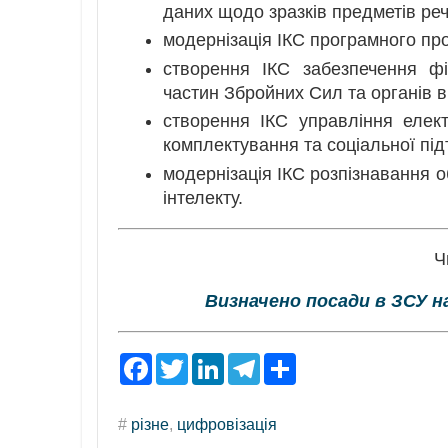
даних щодо зразків предметів ре
модернізація ІКС програмного пр
створення ІКС забезпечення фін
частин Збройних Сил та органів в
створення ІКС управління елек
комплектування та соціальної під
модернізація ІКС розпізнавання о
інтелекту.
Ч
Визначено посади в ЗСУ н
F
T
L
T
S
a
w
i
e
h
c
i
n
l
a
e
t
k
e
r
#
різне
,
цифровізація
b
t
e
g
e
o
e
d
r