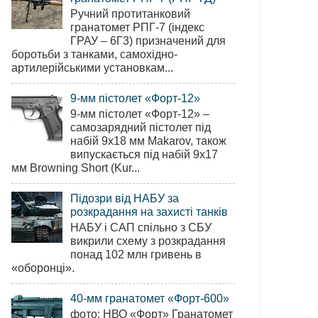
Ручний протитанковий
гранатомет РПГ-7 (індекс
ГРАУ – 6Г3) призначений для
боротьби з танками, самохідно-
артилерійськими установкам...
9-мм пістолет «Форт-12»
9-мм пістолет «Форт-12» –
самозарядний пістолет під
набій 9х18 мм Makarov, також
випускається під набій 9х17
мм Browning Short (Kur...
Підозри від НАБУ за
розкрадання на захисті танків
НАБУ і САП спільно з СБУ
викрили схему з розкрадання
понад 102 млн гривень в
«оборонці».
40-мм гранатомет «Форт-600»
фото: НВО «Форт» Гранатомет