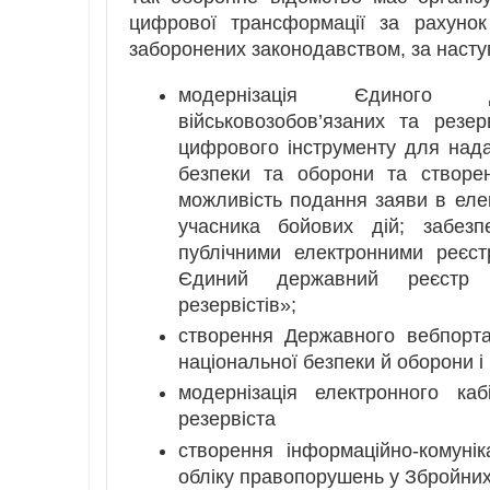
цифрової трансформації за рахуно
заборонених законодавством, за наст
модернізація Єдиного д
військовозобов’язаних та резе
цифрового інструменту для нада
безпеки та оборони та створен
можливість подання заяви в еле
учасника бойових дій; забезп
публічними електронними реєст
Єдиний державний реєстр пр
резервістів»;
створення Державного вебпорта
національної безпеки й оборони і
модернізація електронного кабі
резервіста
створення інформаційно-комуні
обліку правопорушень у Збройни