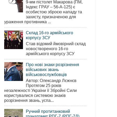
9-мм пістолет Макарова (ПМ,
Індекс ГРАУ – 56-А-125) є
особистою зброєю нападу та
захисту, призначеною для
ураження противника ...
Склад 16-го армійського
корпусу ЗСУ
Став відомий ймовірний склад
новоствореного 16-го
армійського корпусу ЗСУ
Про нові знаки розрізнення
військових звань
військовослужбовців
Автор: Олександр Лєжнєв
Протягом 25 років
незалежності України її Збройні Сили
користувалися системою знаків
розрізнення звань, успа...
Ручний протитанковий
гранатомет РПГ-7 (РПГ-7Д)