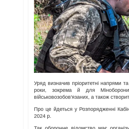
Уряд визначив пріоритетні напрями т
роки, зокрема й для Міноборони
військовозобов'язаних, а також створи
Про це йдеться у Розпорядженні Кабі
2024 р.
Так оборонне відомство має організ