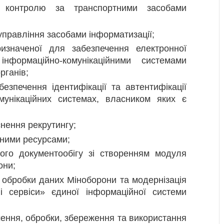
я контролю за транспортними засобами
управління засобами інформатизації;
изначеної для забезпечення електронної
інформаційно-комунікаційними системами
рганів;
езпечення ідентифікації та автентифікації
омунікаційних системах, власником яких є
нення рекрутингу;
нними ресурсами;
ного документообігу зі створенням модуля
они;
в обробки даних Міноборони та модернізація
і сервіси» єдиної інформаційної системи
чення, обробки, збереження та використання