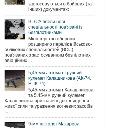
застосовуються в бойових (та
інших) документах:
В ЗСУ ввели нові
спеціальності пов'язані із
безпілотниками
Міністерство оборони
розширило перелік військово-
облікових спеціальностей (ВОС)
пов'язаних з застосуванням безпілотних
авіаційних ...
5,45-мм автомат і ручний
кулемет Калашникова (АК-74,
РПК-74)
5,45-мм автомат Калашникова
та 5,45-мм ручний кулемет
Калашникова призначені для знищення
живої сили та ураження вогневих засобів
...
9-мм пістолет Макарова