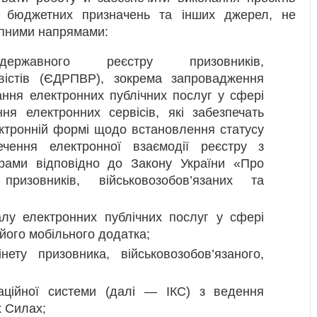
к бюджетних призначень та інших джерел, не
упними напрямами:
ержавного реєстру призовників,
рвістів (ЄДРПВР), зокрема запровадження
ння електронних публічних послуг у сфері
ня електронних сервісів, які забезпечать
ктронній формі щодо встановлення статусу
ечення електронної взаємодії реєстру з
рами відповідно до Закону України «Про
изовників, військовозобов’язаних та
лу електронних публічних послуг у сфері
 його мобільного додатка;
нету призовника, військовозобов’язаного,
каційної системи (далі — ІКС) з ведення
х Силах;