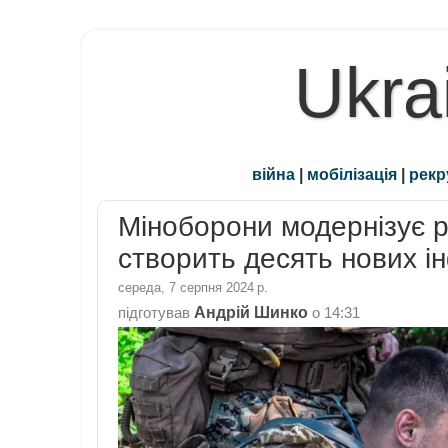
Ukra
війна
|
мобілізація
|
рекр
Міноборони модернізує р
створить десять нових і
середа, 7 серпня 2024 р.
Андрій Шинко
підготував
о
14:31