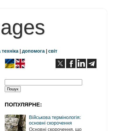
Pages
 техніка
|
допомога
|
світ
ПОПУЛЯРНЕ:
Військова термінологія:
основні скорочення
Основні скорочення, що