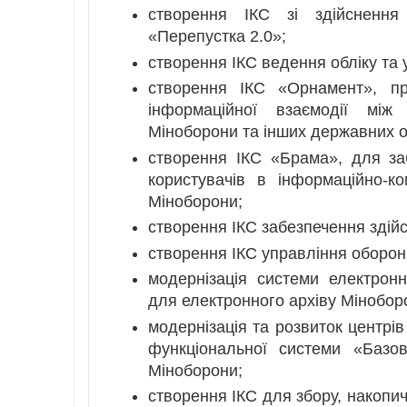
створення ІКС зі здійсненн
«Перепустка 2.0»;
створення ІКС ведення обліку та 
створення ІКС «Орнамент», пр
інформаційної взаємодії між 
Міноборони та інших державних о
створення ІКС «Брама», для заб
користувачів в інформаційно-к
Міноборони;
створення ІКС забезпечення здійс
створення ІКС управління оборо
модернізація системи електрон
для електронного архіву Мінобор
модернізація та розвиток центрі
функціональної системи «Базов
Міноборони;
створення ІКС для збору, накопи