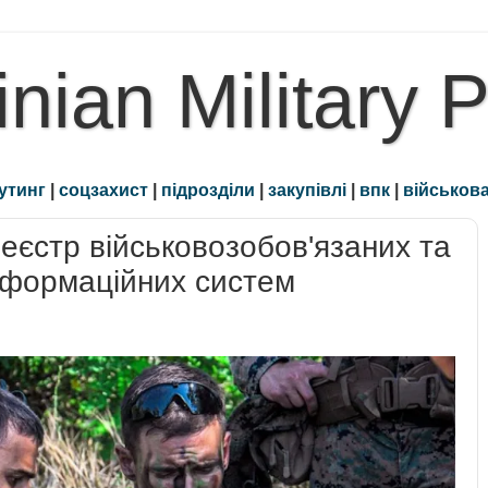
inian Military 
утинг
|
соцзахист
|
підрозділи
|
закупівлі
|
впк
|
військова
еєстр військовозобов'язаних та
нформаційних систем