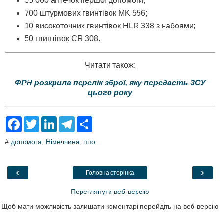
55 000 аптечок першої допомоги;
700 штурмових гвинтівок MK 556;
10 високоточних гвинтівок HLR 338 з набоями;
50 гвинтівок CR 308.
Читати також:
ФРН розкрила перелік зброї, яку передасть ЗСУ
цього року
F
T
L
T
S
a
w
i
e
h
c
i
n
l
a
#
допомога
,
Німеччина
,
ппо
e
t
k
e
r
b
t
e
g
e
o
e
d
r
o
r
I
a
‹
›
Головна сторінка
k
n
m
Переглянути веб-версію
Щоб мати можливість залишати коментарі перейдіть на веб-версію