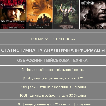
НОРМИ ЗАБЕЗПЕЧЕННЯ »»
СТАТИСТИЧНА ТА АНАЛІТИЧНА ІНФОРМАЦІЯ
ОЗБРОЄННЯ І ВІЙСЬКОВА ТЕХНІКА:
Довідник з озброєння і військової техніки
[ОВТ] допущено до експлуатації в ЗСУ
[ОВТ] прийняття на озброєння ЗС України
[ОВТ] закупівля озброєння для ЗС України
[ОВТ] надходження до ЗСУ та інших формувань