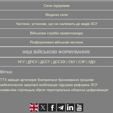
Сили підтримки
Медичні сили
Частини, установи, що не належать до видів ЗСУ
Військова служба правопорядку
Розформовані військові частини
ІНШІ ВІЙСЬКОВІ ФОРМУВАННЯ:
НГУ
|
ДПСУ
|
ДССТ
|
ДССЗЗІ
|
СБУ
|
СЗР
|
УДО
Мітки:
ТТХ
авіація
артилерія
боєприпаси
бронювання
грошове
забезпечення
закупівлі
мобілізація
підсумки
реформа ЗСУ
символіка
стрілецька зброя
територіальна оборона
цифровізація