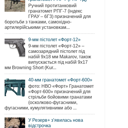
Ручний протитанковий
гранатомет РПГ-7 (індекс
ГРАУ – 6Г3) призначений для
боротьби з танками, самохідно-
артилерійськими установкам...
9-мм пістолет «Форт-12»
9-мм пістолет «Форт-12» –
самозарядний пістолет під
набій 9х18 мм Makarov, також
випускається під набій 9х17
мм Browning Short (Kur...
40-мм гранатомет «Форт-600»
фото: НВО «Форт» Гранатомет
«Форт-600» призначений для
стрільби бойовими гранатами
(осколково-фугасними,
фугасними, кумулятивними або ...
У Резерв+ з’явилась нова
відстрочка