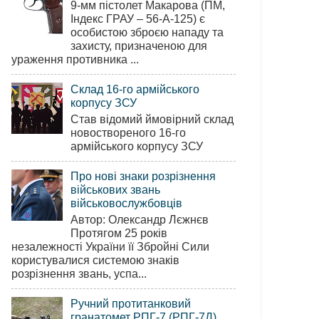
9-мм пістолет Макарова (ПМ,
Індекс ГРАУ – 56-А-125) є
особистою зброєю нападу та
захисту, призначеною для
ураження противника ...
Склад 16-го армійського
корпусу ЗСУ
Став відомий ймовірний склад
новоствореного 16-го
армійського корпусу ЗСУ
Про нові знаки розрізнення
військових звань
військовослужбовців
Автор: Олександр Лєжнєв
Протягом 25 років
незалежності України її Збройні Сили
користувалися системою знаків
розрізнення звань, успа...
Ручний протитанковий
гранатомет РПГ-7 (РПГ-7Д)