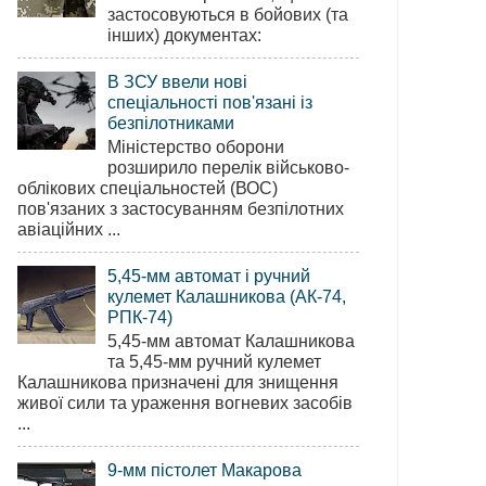
застосовуються в бойових (та
інших) документах:
В ЗСУ ввели нові
спеціальності пов'язані із
безпілотниками
Міністерство оборони
розширило перелік військово-
облікових спеціальностей (ВОС)
пов'язаних з застосуванням безпілотних
авіаційних ...
5,45-мм автомат і ручний
кулемет Калашникова (АК-74,
РПК-74)
5,45-мм автомат Калашникова
та 5,45-мм ручний кулемет
Калашникова призначені для знищення
живої сили та ураження вогневих засобів
...
9-мм пістолет Макарова