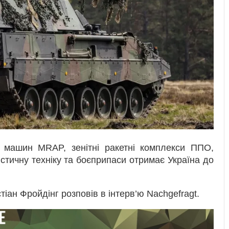
ні машин MRAP, зенітні ракетні комплекси ППО,
гістичну техніку та боєприпаси отримає Україна до
іан Фройдінг розповів в інтерв’ю Nachgefragt.