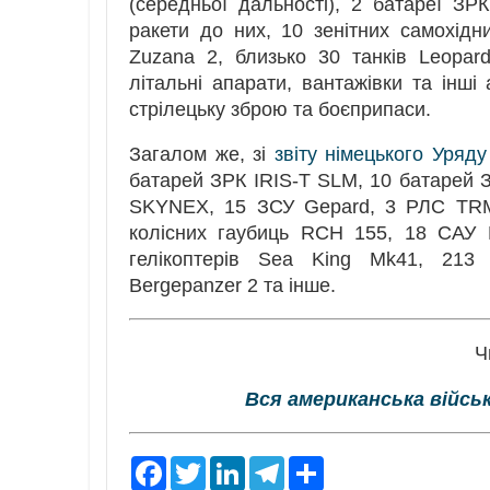
(середньої дальності), 2 батареї ЗРК
ракети до них, 10 зенітних самохід
Zuzana 2, близько 30 танків Leopa
літальні апарати, вантажівки та інші
стрілецьку зброю та боєприпаси.
Загалом же, зі
звіту німецького Уряду
батарей ЗРК IRIS-T SLM, 10 батарей ЗР
SKYNEX, 15 ЗСУ Gepard, 3 РЛС TRML
колісних гаубиць RCH 155, 18 САУ 
гелікоптерів Sea King Mk41, 213 
Bergepanzer 2 та інше.
Ч
Вся американська війсь
F
T
L
T
S
a
w
i
e
h