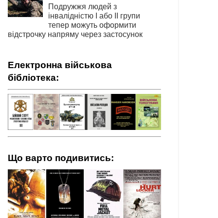
Подружжя людей з
інвалідністю І або ІІ групи
тепер можуть оформити
відстрочку напряму через застосунок
Електронна військова
бібліотека:
Що варто подивитись: