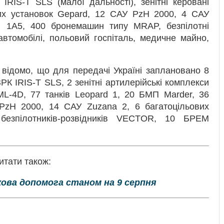
 IRIS-T SLS (малої дальності), зенітні керовані
них установок Gepard, 12 САУ PzH 2000, 4 САУ
rd 1A5, 400 бронемашин типу MRAP, безпілотні
 автомобілі, польовий госпіталь, медичне майно,
відомо, що для передачі Україні заплановано 8
К IRIS-T SLS, 2 зенітні артилерійські комплекси
-4D, 77 танків Leopard 1, 20 БМП Marder, 36
PzH 2000, 14 САУ Zuzana 2, 6 багатоцільових
безпілотників-розвідників VECTOR, 10 БРЕМ
итати також:
кова допомога станом на 9 серпня