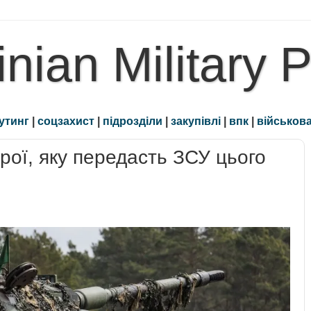
inian Military 
утинг
|
соцзахист
|
підрозділи
|
закупівлі
|
впк
|
військова
рої, яку передасть ЗСУ цього