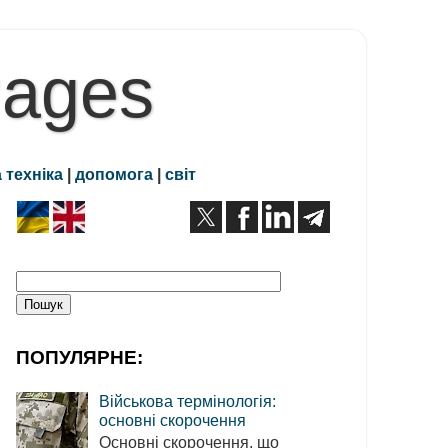
Pages
 техніка
|
допомога
|
світ
ПОПУЛЯРНЕ:
Військова термінологія:
основні скорочення
Основні скорочення, що