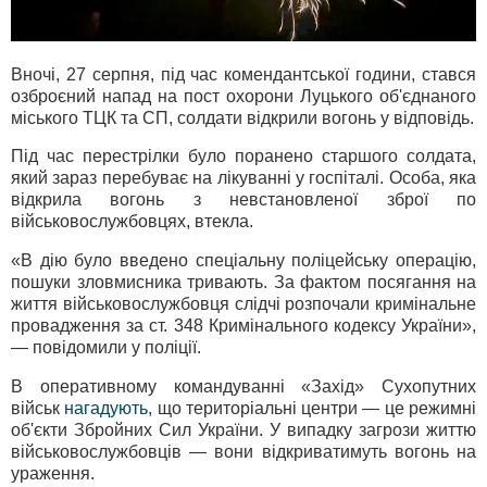
Вночі, 27 серпня, під час комендантської години, стався
озброєний напад на пост охорони Луцького об'єднаного
міського ТЦК та СП, солдати відкрили вогонь у відповідь.
Під час перестрілки було поранено старшого солдата,
який зараз перебуває на лікуванні у госпіталі. Особа, яка
відкрила вогонь з невстановленої зброї по
військовослужбовцях, втекла.
«В дію було введено спеціальну поліцейську операцію,
пошуки зловмисника тривають. За фактом посягання на
життя військовослужбовця слідчі розпочали кримінальне
провадження за ст. 348 Кримінального кодексу України»,
— повідомили у поліції.
В оперативному командуванні «Захід» Сухопутних
військ
нагадують
, що територіальні центри — це режимні
об'єкти Збройних Сил України. У випадку загрози життю
військовослужбовців — вони відкриватимуть вогонь на
ураження.