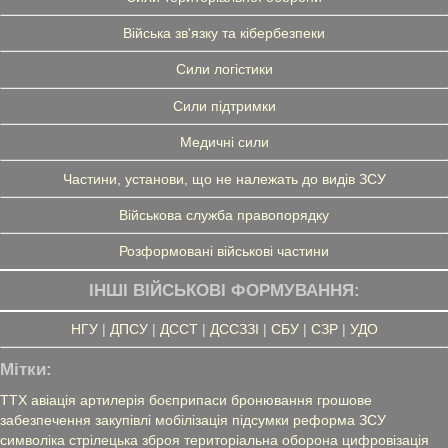
Війська зв'язку та кібербезпеки
Сили логістики
Сили підтримки
Медичні сили
Частини, установи, що не належать до видів ЗСУ
Військова служба правопорядку
Розформовані військові частини
ІНШІ ВІЙСЬКОВІ ФОРМУВАННЯ:
НГУ
|
ДПСУ
|
ДССТ
|
ДССЗЗІ
|
СБУ
|
СЗР
|
УДО
Мітки:
ТТХ
авіація
артилерія
боєприпаси
бронювання
грошове
забезпечення
закупівлі
мобілізація
підсумки
реформа ЗСУ
символіка
стрілецька зброя
територіальна оборона
цифровізація