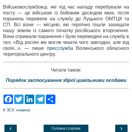
Військовослужбовці, які під час нападу перебували на
посту — це військові із бойовим досвідом яких, після
поранень перевели на службу до Луцького ОМТЦК та
СП. Всі вони — місцеві, які героїчно пішли захищати
нашу землю із самого початку російського вторгнення.
Вони отримали поранення і були переведені на службу в
тил. «Від росіян ми могли чекати чого завгодно, але від
своїх...», — пише
пресслужба
Волинського обласного
територіального центру.
Читати також:
Порядок застосування зброї цивільними особами
F
T
L
T
S
a
w
i
e
h
c
i
n
l
a
#
ЗСУ
,
новини
e
t
k
e
r
b
t
e
g
e
o
e
d
r
o
r
I
a
‹
›
Головна сторінка
k
n
m