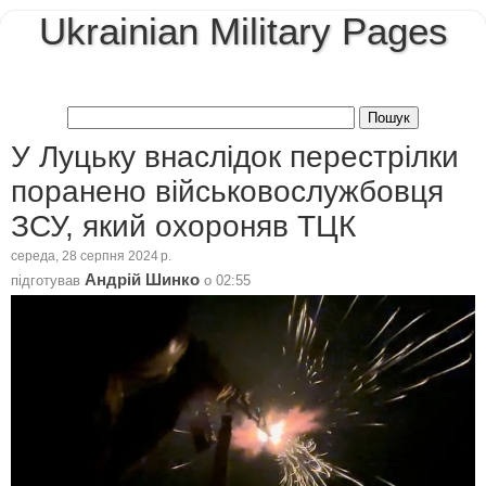
Ukrainian Military Pages
У Луцьку внаслідок перестрілки
поранено військовослужбовця
ЗСУ, який охороняв ТЦК
середа, 28 серпня 2024 р.
Андрій Шинко
підготував
о
02:55