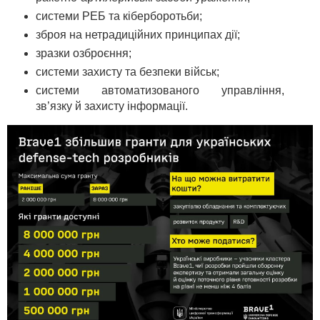
системи РЕБ та кіберборотьби;
зброя на нетрадиційних принципах дії;
зразки озброєння;
системи захисту та безпеки військ;
системи автоматизованого управління,
зв’язку й захисту інформації.