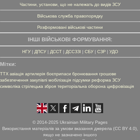
Частини, установи, що не належать до видів ЗСУ
Військова служба правопорядку
Розформовані військові частини
ІНШІ ВІЙСЬКОВІ ФОРМУВАННЯ:
НГУ
|
ДПСУ
|
ДССТ
|
ДССЗЗІ
|
СБУ
|
СЗР
|
УДО
Мітки:
ТТХ
авіація
артилерія
боєприпаси
бронювання
грошове
забезпечення
закупівлі
мобілізація
підсумки
реформа ЗСУ
символіка
стрілецька зброя
територіальна оборона
цифровізація
© 2014-2025 Ukrainian Military Pages
Використання матеріалів за умови вказання джерела (CC BY 4.0),
якщо не зазначено іншого