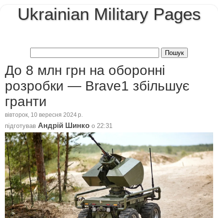
Ukrainian Military Pages
До 8 млн грн на оборонні
розробки — Вrave1 збільшує
гранти
вівторок, 10 вересня 2024 р.
Андрій Шинко
підготував
о
22:31