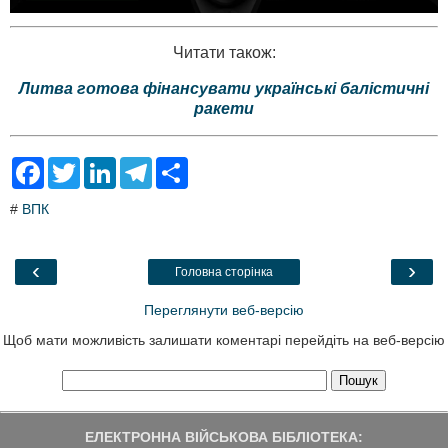
Читати також:
Литва готова фінансувати українські балістичні
ракети
F
T
L
T
S
a
w
i
e
h
c
i
n
l
a
#
ВПК
e
t
k
e
r
b
t
e
g
e
o
e
d
r
o
r
I
a
‹
›
Головна сторінка
k
n
m
Переглянути веб-версію
Щоб мати можливість залишати коментарі перейдіть на веб-версію
ЕЛЕКТРОННА ВІЙСЬКОВА БІБЛІОТЕКА: