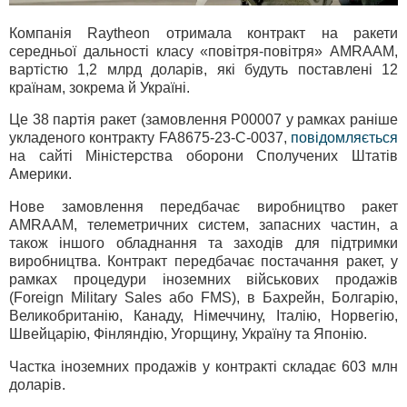
Компанія Raytheon отримала контракт на ракети
середньої дальності класу «повітря-повітря» AMRAAM,
вартістю 1,2 млрд доларів, які будуть поставлені 12
країнам, зокрема й Україні.
Це 38 партія ракет (замовлення P00007 у рамках раніше
укладеного контракту FA8675-23-C-0037,
повідомляється
на сайті Міністерства оборони Сполучених Штатів
Америки.
Нове замовлення передбачає виробництво ракет
AMRAAM, телеметричних систем, запасних частин, а
також іншого обладнання та заходів для підтримки
виробництва. Контракт передбачає постачання ракет, у
рамках процедури іноземних військових продажів
(Foreign Military Sales або FMS), в Бахрейн, Болгарію,
Великобританію, Канаду, Німеччину, Італію, Норвегію,
Швейцарію, Фінляндію, Угорщину, Україну та Японію.
Частка іноземних продажів у контракті складає 603 млн
доларів.