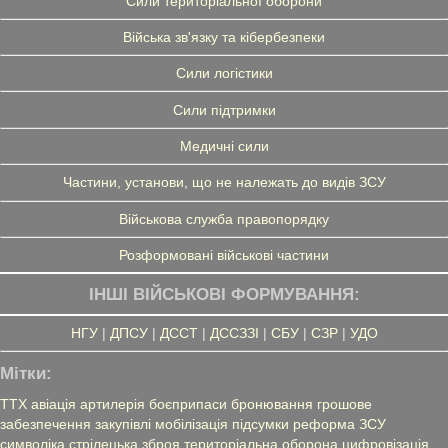
Сили територіальної оборони
Війська зв'язку та кібербезпеки
Сили логістики
Сили підтримки
Медичні сили
Частини, установи, що не належать до видів ЗСУ
Військова служба правопорядку
Розформовані військові частини
ІНШІ ВІЙСЬКОВІ ФОРМУВАННЯ:
НГУ
|
ДПСУ
|
ДССТ
|
ДССЗЗІ
|
СБУ
|
СЗР
|
УДО
Мітки:
ТТХ
авіація
артилерія
боєприпаси
бронювання
грошове
забезпечення
закупівлі
мобілізація
підсумки
реформа ЗСУ
символіка
стрілецька зброя
територіальна оборона
цифровізація