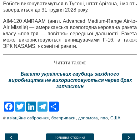
Роботи виконуватимуться в Тусоні, штат Арізона, і мають
завершиться до 31 грудня 2028 року.
AIM-120 AMRAAM (англ. Advanced Medium-Range Air-to-
Air Missile) — американська всепогодна керована ракета
класу «повітря — повітря» середньої дальності. Ракета
може використовуються винищувачами F-16, а також
ЗРК NASAMS, як зенітні ракети.
Читати також:
Багато українських гаубиць західного
виробництва не використовуються через брак
запчастин
F
T
L
T
S
a
w
i
e
h
c
i
n
l
a
#
авіаційне озброєння
,
боєприпаси
,
допомога
,
ппо
,
США
e
t
k
e
r
b
t
e
g
e
o
e
d
r
o
r
I
a
‹
›
Головна сторінка
k
n
m