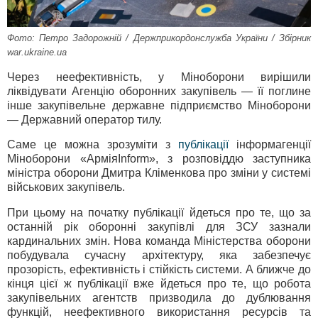
Фото: Петро Задорожній / Держприкордонслужба України / Збірник
war.ukraine.ua
Через неефективність, у Міноборони вирішили
ліквідувати Агенцію оборонних закупівель — її поглине
інше закупівельне державне підприємство Міноборони
— Державний оператор тилу.
Саме це можна зрозуміти з
публікації
інформагенції
Міноборони «АрміяInform», з розповіддю заступника
міністра оборони Дмитра Кліменкова про зміни у системі
військових закупівель.
При цьому на початку публікації йдеться про те, що за
останній рік оборонні закупівлі для ЗСУ зазнали
кардинальних змін. Нова команда Міністерства оборони
побудувала сучасну архітектуру, яка забезпечує
прозорість, ефективність і стійкість системи. А ближче до
кінця цієї ж публікації вже йдеться про те, що робота
закупівельних агентств призводила до дублювання
функцій, неефективного використання ресурсів та