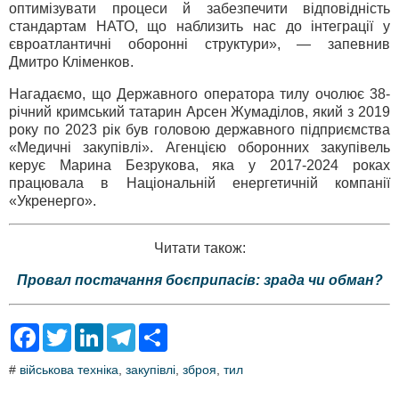
оптимізувати процеси й забезпечити відповідність
стандартам НАТО, що наблизить нас до інтеграції у
євроатлантичні оборонні структури», — запевнив
Дмитро Кліменков.
Нагадаємо, що Державного оператора тилу очолює 38-
річний кримський татарин Арсен Жумаділов, який з 2019
року по 2023 рік був головою державного підприємства
«Медичні закупівлі». Агенцією оборонних закупівель
керує Марина Безрукова, яка у 2017-2024 роках
працювала в Національній енергетичній компанії
«Укренерго».
Читати також:
Провал постачання боєприпасів: зрада чи обман?
F
T
L
T
S
a
w
i
e
h
c
i
n
l
a
#
військова техніка
,
закупівлі
,
зброя
,
тил
e
t
k
e
r
b
t
e
g
e