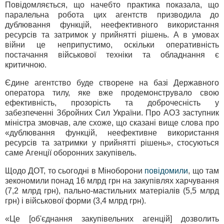
Повідомляється, що начебто практика показала, що
паралельна робота цих агентств призводила до
дублювання функцій, неефективного використання
ресурсів та затримок у прийнятті рішень. А в умовах
війни це неприпустимо, оскільки оперативність
постачання військової техніки та обладнання є
критичною.
Єдине агентство буде створене на базі Державного
оператора тилу, яке вже продемонструвало свою
ефективність, прозорість та доброчесність у
забезпеченні Збройних Сил України. Про АОЗ заступник
міністра змовчав, але схоже, що сказані вище слова про
«дублювання функцій, неефективне використання
ресурсів та затримки у прийнятті рішень», стосуються
саме Агенції оборонних закупівель.
Щодо ДОТ, то сьогодні в Міноборони
повідомили
, що там
зекономили понад 16 млрд грн на закупівлях харчування
(7,2 млрд грн), пально-мастильних матеріалів (5,5 млрд
грн) і військової форми (3,4 млрд грн).
«Це [об'єднання закупівельних агенцій] дозволить