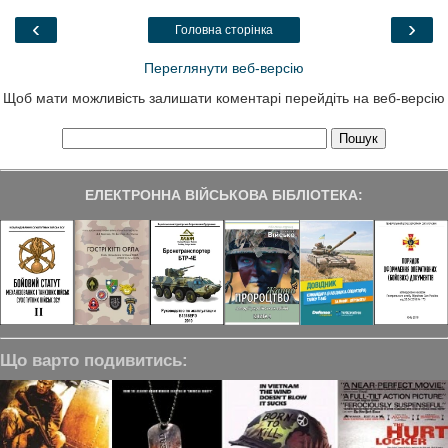
o
e
d
r
o
r
I
a
‹
›
Головна сторінка
k
n
m
Переглянути веб-версію
Щоб мати можливість залишати коментарі перейдіть на веб-версію
ЕЛЕКТРОННА ВІЙСЬКОВА БІБЛІОТЕКА:
Що варто подивитись: