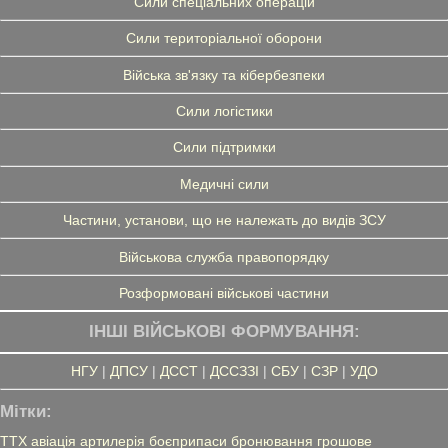
Сили спеціальних операцій
Сили територіальної оборони
Війська зв'язку та кібербезпеки
Сили логістики
Сили підтримки
Медичні сили
Частини, установи, що не належать до видів ЗСУ
Військова служба правопорядку
Розформовані військові частини
ІНШІ ВІЙСЬКОВІ ФОРМУВАННЯ:
НГУ
|
ДПСУ
|
ДССТ
|
ДССЗЗІ
|
СБУ
|
СЗР
|
УДО
Мітки:
ТТХ
авіація
артилерія
боєприпаси
бронювання
грошове