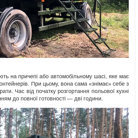
ть на причепі або автомобільному шасі, яке має
контейнерів. При цьому, вона сама «знімає» себе з
ти. Час від початку розгортання польової кухні
нням до повної готовності — дві години.