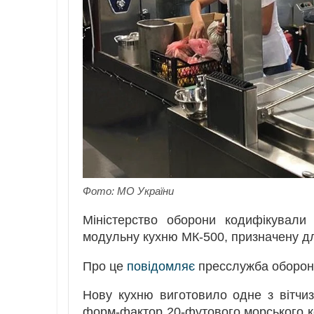
Фото: МО України
Міністерство оборони кодифікувал
модульну кухню МК-500, призначену дл
Про це
повідомляє
пресслужба оборонн
Нову кухню виготовило одне з вітчи
форм-фактор 20-футового морського к