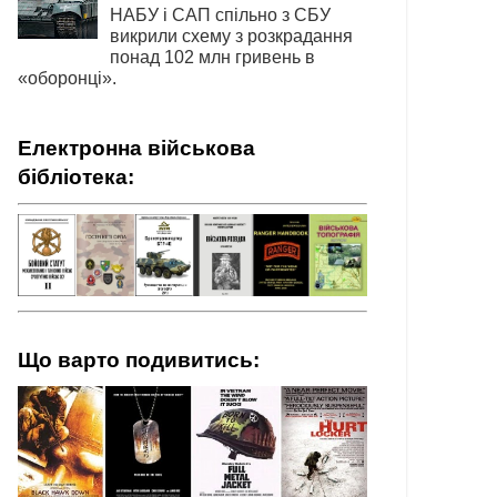
НАБУ і САП спільно з СБУ
викрили схему з розкрадання
понад 102 млн гривень в
«оборонці».
Електронна військова
бібліотека:
Що варто подивитись: