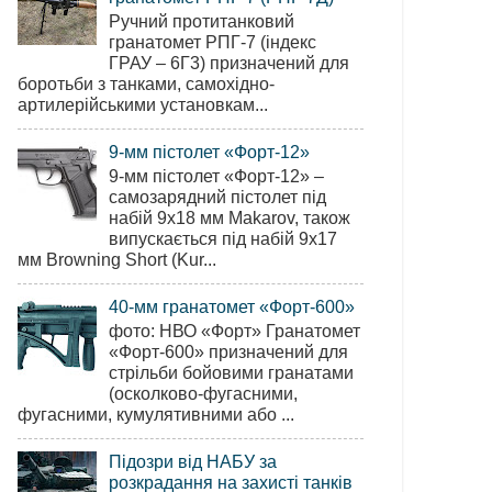
Ручний протитанковий
гранатомет РПГ-7 (індекс
ГРАУ – 6Г3) призначений для
боротьби з танками, самохідно-
артилерійськими установкам...
9-мм пістолет «Форт-12»
9-мм пістолет «Форт-12» –
самозарядний пістолет під
набій 9х18 мм Makarov, також
випускається під набій 9х17
мм Browning Short (Kur...
40-мм гранатомет «Форт-600»
фото: НВО «Форт» Гранатомет
«Форт-600» призначений для
стрільби бойовими гранатами
(осколково-фугасними,
фугасними, кумулятивними або ...
Підозри від НАБУ за
розкрадання на захисті танків