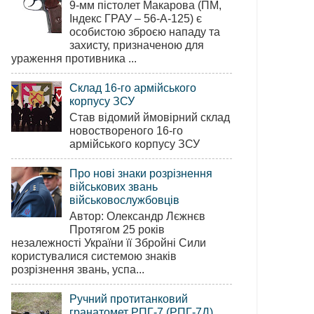
9-мм пістолет Макарова (ПМ,
Індекс ГРАУ – 56-А-125) є
особистою зброєю нападу та
захисту, призначеною для
ураження противника ...
Склад 16-го армійського
корпусу ЗСУ
Став відомий ймовірний склад
новоствореного 16-го
армійського корпусу ЗСУ
Про нові знаки розрізнення
військових звань
військовослужбовців
Автор: Олександр Лєжнєв
Протягом 25 років
незалежності України її Збройні Сили
користувалися системою знаків
розрізнення звань, успа...
Ручний протитанковий
гранатомет РПГ-7 (РПГ-7Д)