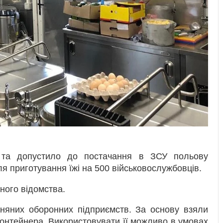
и та допустило до постачання в ЗСУ польову
я приготування їжі на 500 військовослужбовців.
ого відомства.
зняних оборонних підприємств. За основу взяли
онтейнера. Використовувати її можливо в умовах