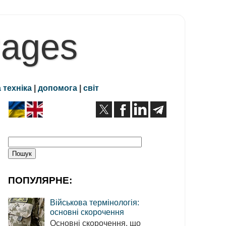
Pages
 техніка
|
допомога
|
світ
ПОПУЛЯРНЕ:
Військова термінологія:
основні скорочення
Основні скорочення, що