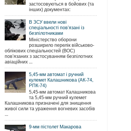
застосовуються в бойових (та
інших) документах:
В ЗСУ ввели нові
спеціальності пов'язані із
безпілотниками
Міністерство оборони
розширило перелік військово-
облікових спеціальностей (ВОС)
пов'язаних з застосуванням безпілотних
авіаційних ...
5,45-мм автомат і ручний
кулемет Калашникова (АК-74,
РПК-74)
5,45-мм автомат Калашникова
та 5,45-мм ручний кулемет
Калашникова призначені для знищення
живої сили та ураження вогневих засобів
...
9-мм пістолет Макарова