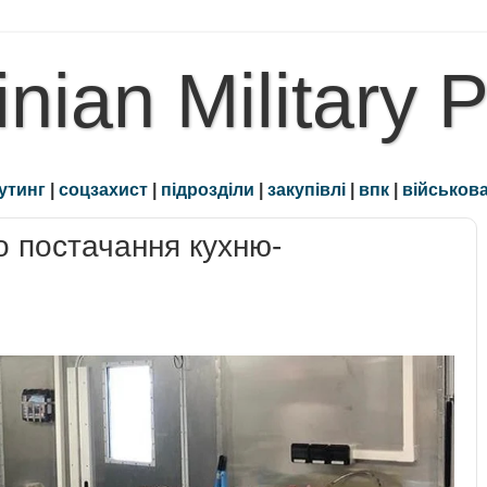
inian Military 
утинг
|
соцзахист
|
підрозділи
|
закупівлі
|
впк
|
військова
о постачання кухню-