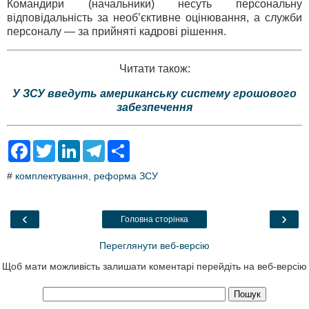
Командири (начальники) несуть персональну
відповідальність за необ’єктивне оцінювання, а служби
персоналу — за прийняті кадрові рішення.
Читати також:
У ЗСУ введуть американську систему грошового
забезпечення
F
T
L
T
S
a
w
i
e
h
c
i
n
l
a
#
комплектування
,
реформа ЗСУ
e
t
k
e
r
b
t
e
g
e
o
e
d
r
o
r
I
a
‹
›
Головна сторінка
k
n
m
Переглянути веб-версію
Щоб мати можливість залишати коментарі перейдіть на веб-версію