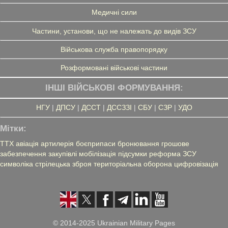
Медичні сили
Частини, установи, що не належать до видів ЗСУ
Військова служба правопорядку
Розформовані військові частини
ІНШІ ВІЙСЬКОВІ ФОРМУВАННЯ:
НГУ
|
ДПСУ
|
ДССТ
|
ДССЗЗІ
|
СБУ
|
СЗР
|
УДО
Мітки:
ТТХ
авіація
артилерія
боєприпаси
бронювання
грошове
забезпечення
закупівлі
мобілізація
підсумки
реформа ЗСУ
символіка
стрілецька зброя
територіальна оборона
цифровізація
© 2014-2025 Ukrainian Military Pages