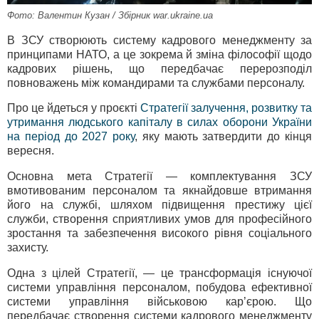
Фото: Валентин Кузан / Збірник war.ukraine.ua
В ЗСУ створюють систему кадрового менеджменту за
принципами НАТО, а це зокрема й зміна філософії щодо
кадрових рішень, що передбачає перерозподіл
повноважень між командирами та службами персоналу.
Про це йдеться у проєкті
Стратегії залучення, розвитку та
утримання людського капіталу в силах оборони України
на період до 2027 року
, яку мають затвердити до кінця
вересня.
Основна мета Стратегії — комплектування ЗСУ
вмотивованим персоналом та якнайдовше втримання
його на службі, шляхом підвищення престижу цієї
служби, створення сприятливих умов для професійного
зростання та забезпечення високого рівня соціального
захисту.
Одна з цілей Стратегії, — це трансформація існуючої
системи управління персоналом, побудова ефективної
системи управління військовою кар’єрою. Що
передбачає створення системи кадрового менеджменту