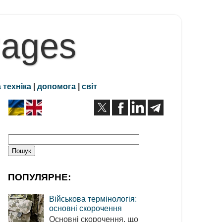
Pages
 техніка
|
допомога
|
світ
ПОПУЛЯРНЕ:
Військова термінологія:
основні скорочення
Основні скорочення, що