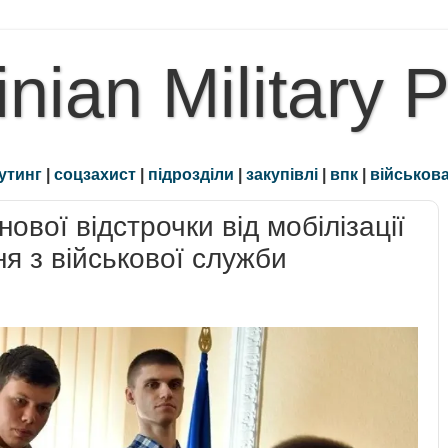
inian Military 
утинг
|
соцзахист
|
підрозділи
|
закупівлі
|
впк
|
військова
ової відстрочки від мобілізації
ня з військової служби