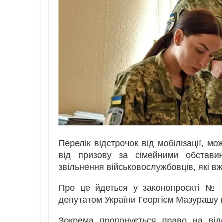
Перелік відстрочок від мобілізації, 
від призову за сімейними обстави
звільнення військовослужбовців, які в
Про це йдеться у законопроєкті №
депутатом України Георгієм Мазурашу 
Зокрема пропонується право на від