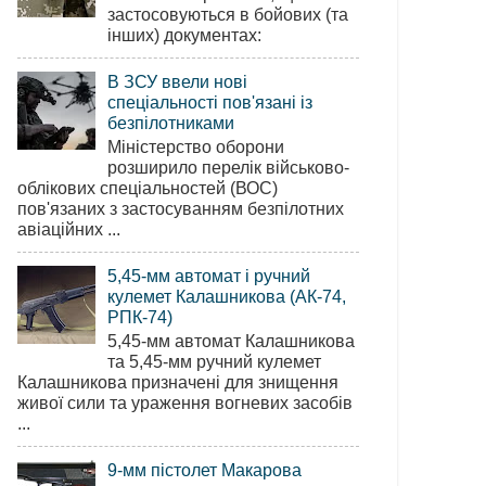
застосовуються в бойових (та
інших) документах:
В ЗСУ ввели нові
спеціальності пов'язані із
безпілотниками
Міністерство оборони
розширило перелік військово-
облікових спеціальностей (ВОС)
пов'язаних з застосуванням безпілотних
авіаційних ...
5,45-мм автомат і ручний
кулемет Калашникова (АК-74,
РПК-74)
5,45-мм автомат Калашникова
та 5,45-мм ручний кулемет
Калашникова призначені для знищення
живої сили та ураження вогневих засобів
...
9-мм пістолет Макарова