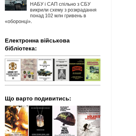
НАБУ і САП спільно з СБУ
викрили схему з розкрадання
понад 102 млн гривень в
«оборонці».
Електронна військова
бібліотека:
Що варто подивитись: