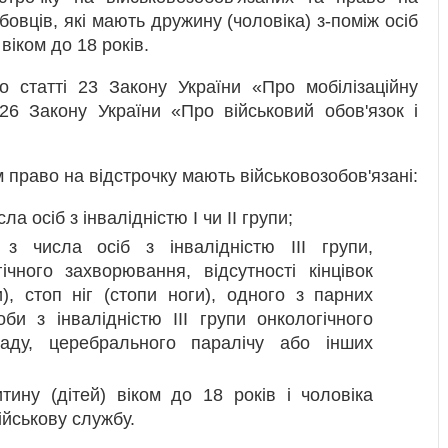
бовців, які мають дружину (чоловіка) з-поміж осіб
 віком до 18 років.
о статті 23 Закону України «Про мобілізаційну
 26 Закону України «Про військовий обов'язок і
 право на відстрочку мають військовозобов'язані:
а осіб з інвалідністю I чи II групи;
з числа осіб з інвалідністю III групи,
ічного захворювання, відсутності кінцівок
ки), стоп ніг (стопи ноги), одного з парних
би з інвалідністю III групи онкологічного
ладу, церебрального паралічу або інших
тину (дітей) віком до 18 років і чоловіка
ійськову службу.