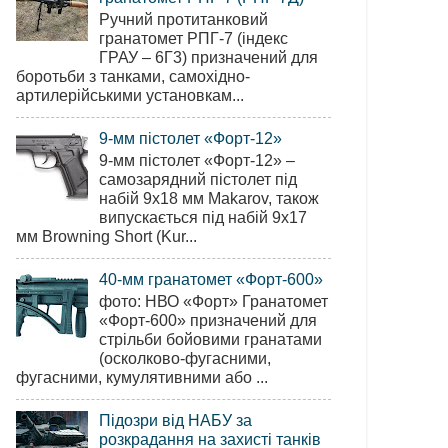
Ручний протитанковий
гранатомет РПГ-7 (індекс
ГРАУ – 6Г3) призначений для
боротьби з танками, самохідно-
артилерійськими установкам...
9-мм пістолет «Форт-12»
9-мм пістолет «Форт-12» –
самозарядний пістолет під
набій 9х18 мм Makarov, також
випускається під набій 9х17
мм Browning Short (Kur...
40-мм гранатомет «Форт-600»
фото: НВО «Форт» Гранатомет
«Форт-600» призначений для
стрільби бойовими гранатами
(осколково-фугасними,
фугасними, кумулятивними або ...
Підозри від НАБУ за
розкрадання на захисті танків