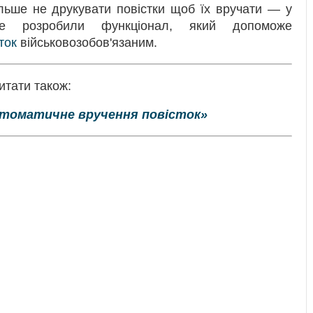
льше не друкувати повістки щоб їх вручати — у
же розробили функціонал, який допоможе
ток
військовозобов'язаним.
итати також:
втоматичне вручення повісток»