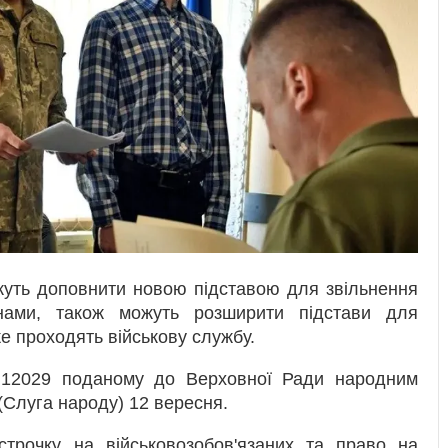
можуть доповнити новою підставою для звільнення
нами, також можуть розширити підстави для
же проходять військову службу.
 12029 поданому до Верховної Ради народним
(Слуга народу) 12 вересня.
строчку на військовозобов'язаних та право на