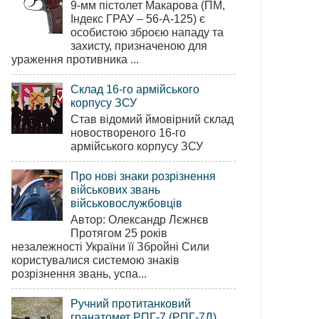
9-мм пістолет Макарова (ПМ,
Індекс ГРАУ – 56-А-125) є
особистою зброєю нападу та
захисту, призначеною для
ураження противника ...
Склад 16-го армійського
корпусу ЗСУ
Став відомий ймовірний склад
новоствореного 16-го
армійського корпусу ЗСУ
Про нові знаки розрізнення
військових звань
військовослужбовців
Автор: Олександр Лєжнєв
Протягом 25 років
незалежності України її Збройні Сили
користувалися системою знаків
розрізнення звань, успа...
Ручний протитанковий
гранатомет РПГ-7 (РПГ-7Д)