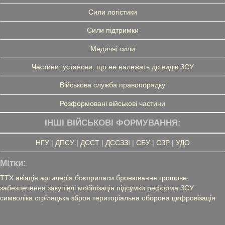
Сили логістики
Сили підтримки
Медичні сили
Частини, установи, що не належать до видів ЗСУ
Військова служба правопорядку
Розформовані військові частини
ІНШІ ВІЙСЬКОВІ ФОРМУВАННЯ:
НГУ
|
ДПСУ
|
ДССТ
|
ДССЗЗІ
|
СБУ
|
СЗР
|
УДО
Мітки:
ТТХ
авіація
артилерія
боєприпаси
бронювання
грошове
забезпечення
закупівлі
мобілізація
підсумки
реформа ЗСУ
символіка
стрілецька зброя
територіальна оборона
цифровізація