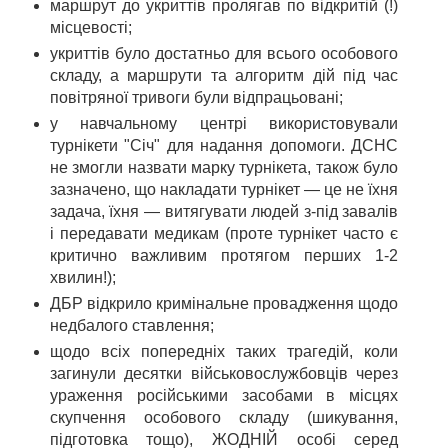
маршрут до укриттів пролягав по відкритій (!)
місцевості;
укриттів було достатньо для всього особового
складу, а маршрути та алгоритм дій під час
повітряної тривоги були відпрацьовані;
у навчальному центрі використовували
турнікети "Січ" для надання допомоги. ДСНС
не змогли назвати марку турнікета, також було
зазначено, що накладати турнікет — це не їхня
задача, їхня — витягувати людей з-під завалів
і передавати медикам (проте турнікет часто є
критично важливим протягом перших 1-2
хвилин!);
ДБР відкрило кримінальне провадження щодо
недбалого ставлення;
щодо всіх попередніх таких трагедій, коли
загинули десятки військовослужбовців через
ураження російськими засобами в місцях
скупчення особового складу (шикування,
підготовка тощо), ЖОДНІЙ особі серед