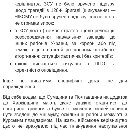
керівництва ЗСУ не було вручено підозру;
щодо трагедії в 128-й бригаді (шикування) —
НІКОМУ не було вручено підозру; звісно, ніхто
не отримав вирок;
в ЗСУ досі (!) немає стратегії щодо релокації,
розосередження навчальних закладів до
інших регіонів України, за кордон або під
землю, і це на третій рік повномасштабного
вторгнення; ситуація хаотична і без критеріїв;
також вивчається ситуація з ППО та
коректністю оповіщення.
Інше не писатиму, специфічні деталі не для
оприлюднення.
Від себе додам, що Сумщина та Полтавщина на додаток
до Харківщини мають дуже уважно ставитися до
повітряної тривоги, а будь-які скупчення людей повинні
бути зведені до мінімуму, оскільки ці регіони межують з
Курським плацдармом. На жаль, військове керівництво
цього не врахувало під час планування наступальної