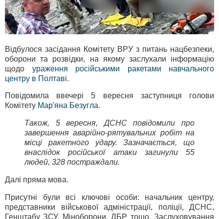
Відбулося засідання Комітету ВРУ з питань нацбезпеки,
оборони та розвідки, на якому заслухали інформацію
щодо
ураження російськими ракетами навчального
центру в Полтаві
.
Повідомила ввечері 5 вересня заступниця голови
Комітету
Мар'яна Безугла
.
Також, 5 вересня, ДСНС повідомили про
завершення аварійно-рятувальних робіт на
місці ракетного удару. Зазначається, що
внаслідок російської атаки загинули 55
людей, 328 постраждали.
Далі пряма мова.
Присутні були всі ключові особи: начальник центру,
представники військової адміністрації, поліції, ДСНС,
Генштабу ЗСУ, Міноборони, ДБР тощо. Заслуховування