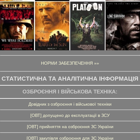
НОРМИ ЗАБЕЗПЕЧЕННЯ »»
СТАТИСТИЧНА ТА АНАЛІТИЧНА ІНФОРМАЦІЯ
ОЗБРОЄННЯ І ВІЙСЬКОВА ТЕХНІКА:
Довідник з озброєння і військової техніки
[ОВТ] допущено до експлуатації в ЗСУ
[ОВТ] прийняття на озброєння ЗС України
[ОВТ] закупівля озброєння для ЗС України