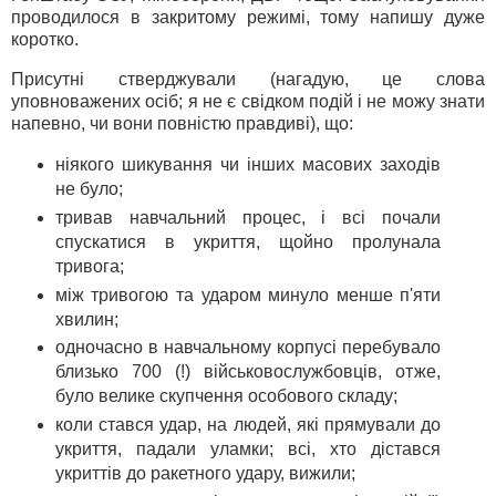
проводилося в закритому режимі, тому напишу дуже
коротко.
Присутні стверджували (нагадую, це слова
уповноважених осіб; я не є свідком подій і не можу знати
напевно, чи вони повністю правдиві), що:
ніякого шикування чи інших масових заходів
не було;
тривав навчальний процес, і всі почали
спускатися в укриття, щойно пролунала
тривога;
між тривогою та ударом минуло менше п'яти
хвилин;
одночасно в навчальному корпусі перебувало
близько 700 (!) військовослужбовців, отже,
було велике скупчення особового складу;
коли стався удар, на людей, які прямували до
укриття, падали уламки; всі, хто дістався
укриттів до ракетного удару, вижили;