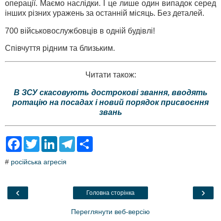
операції. Маємо наслідки. І це лише один випадок серед
інших різних уражень за останній місяць. Без деталей.
700 військовослужбовців в одній будівлі!
Співчуття рідним та близьким.
Читати також:
В ЗСУ скасовують дострокові звання, вводять
ротацію на посадах і новий порядок присвоєння
звань
F
T
L
T
S
a
w
i
e
h
c
i
n
l
a
#
російська агресія
e
t
k
e
r
b
t
e
g
e
o
e
d
r
o
r
I
a
‹
›
Головна сторінка
k
n
m
Переглянути веб-версію