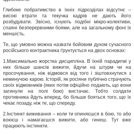
Глибоке побратимство в їхніх підрозділах відсутнє –
високі втрати та текучка кадрів не дають його
розбудувати. Звісно, існують подібні мікро-колективи,
спаяні безперервними боями, але на загальному фоні їх
меншість.
Те, що умовно можна назвати бойовим духом сучасного
російського контрактника ґрунтується на двох основах:
1.Максимально жорстка дисципліна. В їхній парадигмі у
них більше шансів вижити, йдучи на штурм чи на
просочування, ніж відмовся від того і зіштовхнутися з
неминучою карою. Історій, як росіяни публічно страчують
своїх відмовників (яких потім офіційно подають, що вони
загинули на полі бою) вистачає. Тобто солдати
противника йдуть вперед, бо більше бояться того, що їх
чекає позаду, ніж те, що спереду.
2.Інстинкт виживання – коли ти опиняєшся в бою, то або
воюєш і намагаєшся вижити, або гинеш. Тут вже
працюють інстинкти.