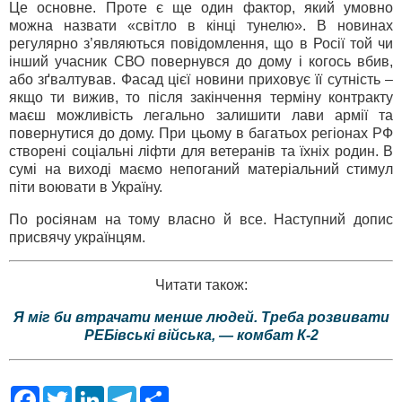
Це основне. Проте є ще один фактор, який умовно
можна назвати «світло в кінці тунелю». В новинах
регулярно з’являються повідомлення, що в Росії той чи
інший учасник СВО повернувся до дому і когось вбив,
або зґвалтував. Фасад цієї новини приховує її сутність –
якщо ти вижив, то після закінчення терміну контракту
маєш можливість легально залишити лави армії та
повернутися до дому. При цьому в багатьох регіонах РФ
створені соціальні ліфти для ветеранів та їхніх родин. В
сумі на виході маємо непоганий матеріальний стимул
піти воювати в Україну.
По росіянам на тому власно й все. Наступний допис
присвячу українцям.
Читати також:
Я міг би втрачати менше людей. Треба розвивати
РЕБівські війська, — комбат К-2
F
T
L
T
S