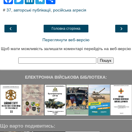
a
w
i
e
h
c
i
n
l
a
#
37
,
авторські публікації
,
російська агресія
e
t
k
e
r
b
t
e
g
e
o
e
d
r
o
r
I
a
‹
›
Головна сторінка
k
n
m
Переглянути веб-версію
Щоб мати можливість залишати коментарі перейдіть на веб-версію
ЕЛЕКТРОННА ВІЙСЬКОВА БІБЛІОТЕКА:
Що варто подивитись: