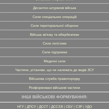
Десантно-штурмові війська
Сили спеціальних операцій
Сили територіальної оборони
Війська зв'язку та кібербезпеки
Сили логістики
Сили підтримки
Медичні сили
Частини, установи, що не належать до видів ЗСУ
Військова служба правопорядку
Розформовані військові частини
ІНШІ ВІЙСЬКОВІ ФОРМУВАННЯ:
НГУ
|
ДПСУ
|
ДССТ
|
ДССЗЗІ
|
СБУ
|
СЗР
|
УДО