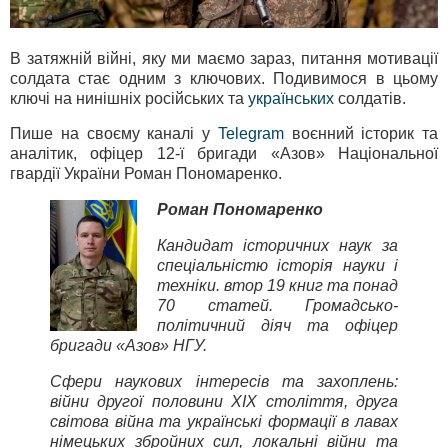
В затяжній війні, яку ми маємо зараз, питання мотивації
солдата стає одним з ключових. Подивимося в цьому
ключі на нинішніх російських та
українських
солдатів.
Пише на своєму каналі у
Telegram
воєнний історик та
аналітик, офіцер 12-ї бригади «Азов» Національної
гвардії України Роман Пономаренко.
Роман Пономаренко
Кандидат історичних наук за
спеціальністю історія науки і
техніки. втор 19 книг та понад
70 статей. Громадсько-
політичний діяч та офіцер
бригади «Азов» НГУ.
Сфери наукових інтересів та захоплень:
війни другої половини ХІХ століття, друга
світова війна та українські формації в лавах
німецьких збройних сил, локальні війни та