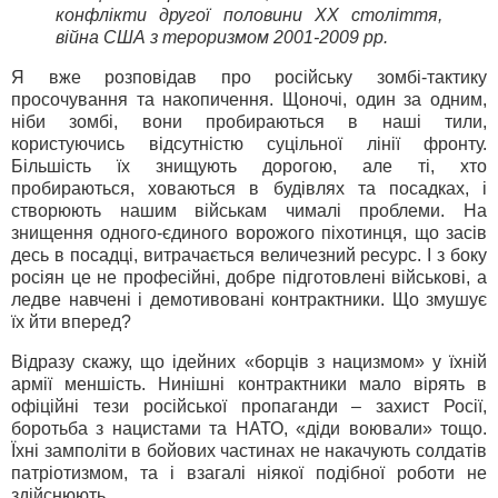
конфлікти другої половини ХХ століття,
війна США з тероризмом 2001-2009 рр.
Я вже розповідав про російську зомбі-тактику
просочування та накопичення. Щоночі, один за одним,
ніби зомбі, вони пробираються в наші тили,
користуючись відсутністю суцільної лінії фронту.
Більшість їх знищують дорогою, але ті, хто
пробираються, ховаються в будівлях та посадках, і
створюють нашим військам чималі проблеми. На
знищення одного-єдиного ворожого піхотинця, що засів
десь в посадці, витрачається величезний ресурс. І з боку
росіян це не професійні, добре підготовлені військові, а
ледве навчені і демотивовані контрактники. Що змушує
їх йти вперед?
Відразу скажу, що ідейних «борців з нацизмом» у їхній
армії меншість. Нинішні контрактники мало вірять в
офіційні тези російської пропаганди – захист Росії,
боротьба з нацистами та НАТО, «діди воювали» тощо.
Їхні замполіти в бойових частинах не накачують солдатів
патріотизмом, та і взагалі ніякої подібної роботи не
здійснюють.