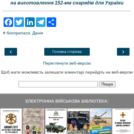
на виготовлення 152-мм снарядів для України
F
T
L
T
S
a
w
i
e
h
c
i
n
l
a
#
боєприпаси
,
Данія
e
t
k
e
r
b
t
e
g
e
o
e
d
r
o
r
I
a
‹
›
Головна сторінка
k
n
m
Переглянути веб-версію
Щоб мати можливість залишати коментарі перейдіть на веб-версію
ЕЛЕКТРОННА ВІЙСЬКОВА БІБЛІОТЕКА: