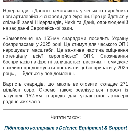
Нідерланди з Данією замовляють у чеського виробника
нові артилерійські снаряди для України. Про це йдеться у
спільній заяві Нідерландів, Чехії та Данії, оприлюдненій
на засіданні Європейської ради.
«Замовлення на 155-мм снарядами посилить Україну
боєприпасами у 2025 році. Це стимул для чеського ОПК
нарощувати масштаби. Це важлива частина зміцнення
потенціалу всієї європейської ОПК. Споживання
боєприпасів на фронті залишається високим, і тому дуже
важливо продовжувати постачати ці боєприпаси у 2025
році», — йдеться у повідомленні.
Вартість снарядів, що мають виготовити складає 271
мільйон євро. Окремо також реалізується проєкт із
закупівлі 152-мм снарядів для української артилерії
радянських часів.
Читати також:
Підписано контракт з Defence Equipment & Support