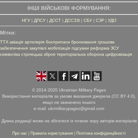
ІНШІ ВІЙСЬКОВІ ФОРМУВАННЯ:
НГУ
|
ДПСУ
|
ДССТ
|
ДССЗЗІ
|
СБУ
|
СЗР
|
УДО
Мітки:
ТТХ
авіація
артилерія
боєприпаси
бронювання
грошове
забезпечення
закупівлі
мобілізація
підсумки
реформа ЗСУ
символіка
стрілецька зброя
територіальна оборона
цифровізація
© 2014-2025 Ukrainian Military Pages
Використання матеріалів за умови вказання джерела (CC BY 4.0),
якщо не зазначено іншого
e-mail: ukrmilitarypages@gmail.com
Думка редакції може не збігатися із точкою зору авторів матеріалів
Про нас
|
Правила користування
|
Політика конфіденційності