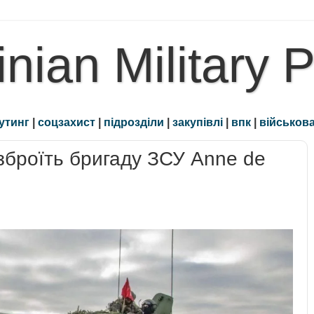
inian Military 
утинг
|
соцзахист
|
підрозділи
|
закупівлі
|
впк
|
військова
зброїть бригаду ЗСУ Anne de