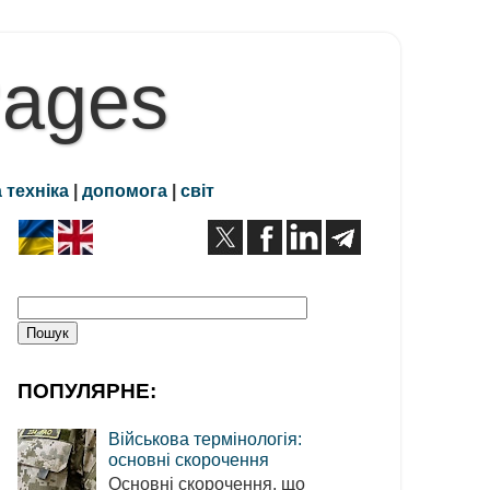
Pages
 техніка
|
допомога
|
світ
ПОПУЛЯРНЕ:
Військова термінологія:
основні скорочення
Основні скорочення, що