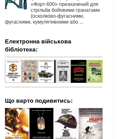
«Форт-600» призначений для
стрільби бойовими гранатами
(осколково-фугасними,
фугасними, кумулятивними або ...
Електронна військова
бібліотека:
Що варто подивитись: