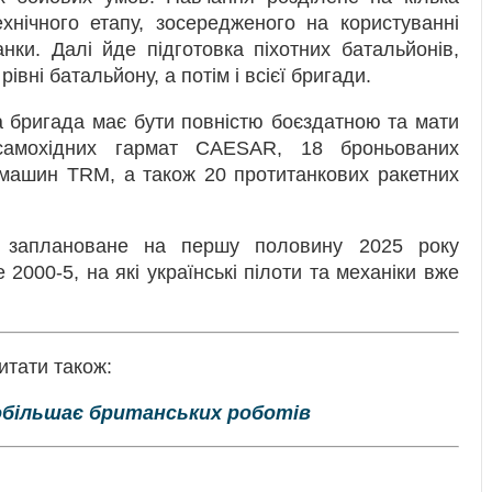
ехнічного етапу, зосередженого на користуванні
нки. Далі йде підготовка піхотних батальйонів,
вні батальйону, а потім і всієї бригади.
ка бригада має бути повністю боєздатною та мати
самохідних гармат CAESAR, 18 броньованих
машин TRM, а також 20 протитанкових ракетних
о заплановане на першу половину 2025 року
 2000-5, на які українські пілоти та механіки вже
итати також:
 побільшає британських роботів