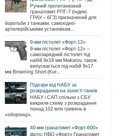
Ручний протитанковий
гранатомет РПГ-7 (індекс
ГРАУ – 6Г3) призначений для
боротьби з танками, самохідно-
артилерійськими установкам...
9-мм пістолет «Форт-12»
9-мм пістолет «Форт-12» –
самозарядний пістолет під
набій 9х18 мм Makarov, також
випускається під набій 9х17
мм Browning Short (Kur...
Підозри від НАБУ за
розкрадання на захисті танків
НАБУ і САП спільно з СБУ
викрили схему з розкрадання
понад 102 млн гривень в
«оборонці».
40-мм гранатомет «Форт-600»
фото: НВО «Форт» Гранатомет