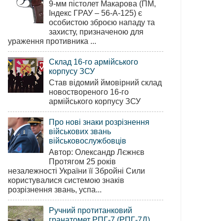
9-мм пістолет Макарова (ПМ,
Індекс ГРАУ – 56-А-125) є
особистою зброєю нападу та
захисту, призначеною для
ураження противника ...
Склад 16-го армійського
корпусу ЗСУ
Став відомий ймовірний склад
новоствореного 16-го
армійського корпусу ЗСУ
Про нові знаки розрізнення
військових звань
військовослужбовців
Автор: Олександр Лєжнєв
Протягом 25 років
незалежності України її Збройні Сили
користувалися системою знаків
розрізнення звань, успа...
Ручний протитанковий
гранатомет РПГ-7 (РПГ-7Д)