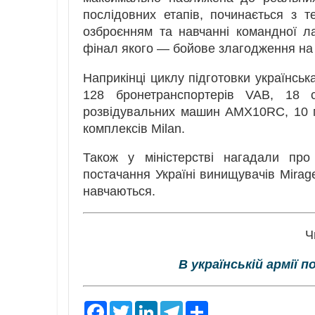
послідовних етапів, починається з т
озброєнням та навчанні командної ла
фінал якого — бойове злагодження на рі
Наприкінці циклу підготовки українсь
128 бронетранспортерів VAB, 18 
розвідувальних машин AMX10RC, 10 
комплексів Milan.
Також у міністерстві нагадали пр
постачання Україні винищувачів Mirage
навчаються.
Ч
В українській армії
F
T
L
T
S