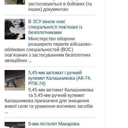
застосовуються в бойових (та
інших) документах:
В ЗСУ ввели нові
спеціальності пов'язані із
безпілотниками
Міністерство оборони
розширило перелік військово-
облікових спеціальностей (ВОС)
пов'язаних з застосуванням безпілотних
авіаційних ...
5,45-мм автомат і ручний
кулемет Калашникова (АК-74,
РПК-74)
5,45-мм автомат Калашникова
та 5,45-мм ручний кулемет
Калашникова призначені для знищення
живої сили та ураження вогневих засобів
...
9-мм пістолет Макарова