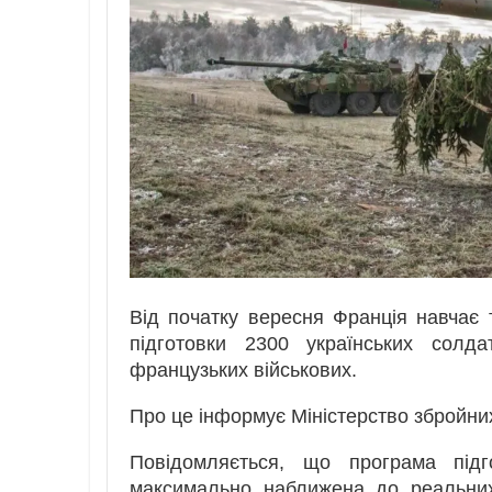
Від початку вересня Франція навчає т
підготовки 2300 українських солд
французьких військових.
Про це інформує Міністерство збройни
Повідомляється, що програма підг
максимально наближена до реальних