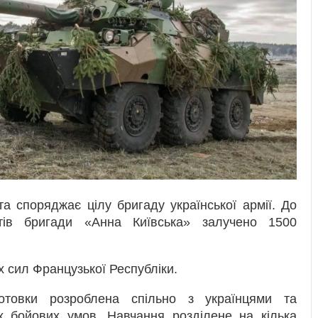
а споряджає цілу бригаду української армії. До
атів бригади «Анна Київська» залучено 1500
х сил Французької Республіки.
отовки розроблена спільно з українцями та
 бойових умов. Навчання розділене на кілька