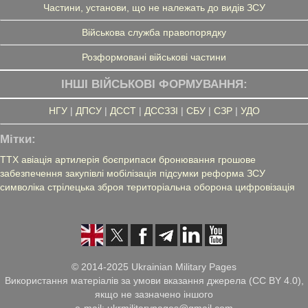
Частини, установи, що не належать до видів ЗСУ
Військова служба правопорядку
Розформовані військові частини
ІНШІ ВІЙСЬКОВІ ФОРМУВАННЯ:
НГУ
|
ДПСУ
|
ДССТ
|
ДССЗЗІ
|
СБУ
|
СЗР
|
УДО
Мітки:
ТТХ
авіація
артилерія
боєприпаси
бронювання
грошове
забезпечення
закупівлі
мобілізація
підсумки
реформа ЗСУ
символіка
стрілецька зброя
територіальна оборона
цифровізація
© 2014-2025 Ukrainian Military Pages
Використання матеріалів за умови вказання джерела (CC BY 4.0),
якщо не зазначено іншого
e-mail: ukrmilitarypages@gmail.com