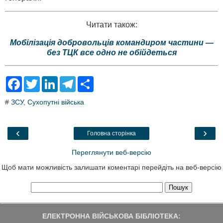
Читати також:
Мобілізація добровольців командиром частини —
без ТЦК все одно не обійдеться
F
T
L
T
S
a
w
i
e
h
c
i
n
l
a
#
ЗСУ
,
Сухопутні війська
e
t
k
e
r
b
t
e
g
e
o
e
d
r
o
r
I
a
‹
›
Головна сторінка
k
n
m
Переглянути веб-версію
Щоб мати можливість залишати коментарі перейдіть на веб-версію
ЕЛЕКТРОННА ВІЙСЬКОВА БІБЛІОТЕКА: