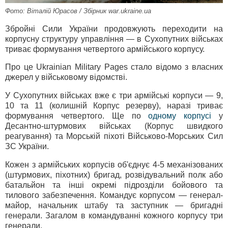
Фото: Віталій Юрасов / Збірник war.ukraine.ua
Збройні Сили України продовжують переходити на
корпусну структуру управління — в Сухопутних військах
триває формування четвертого армійського корпусу.
Про це Ukrainian Military Pages стало відомо з власних
джерел у військовому відомстві.
У Сухопутних військах вже є три армійські корпуси — 9,
10 та 11 (колишній Корпус резерву), наразі триває
формування четвертого. Ще по
одному корпусі
у
Десантно-штурмових військах (Корпус швидкого
реагування) та Морській піхоті Військово-Морських Сил
ЗС України.
Кожен з армійських корпусів об'єднує 4-5 механізованих
(штурмових, піхотних) бригад, розвідувальний полк або
батальйон та інші окремі підрозділи бойового та
тилового забезпечення. Командує корпусом — генерал-
майор, начальник штабу та заступник — бригадні
генерали. Загалом в командуванні кожного корпусу три
генерали.