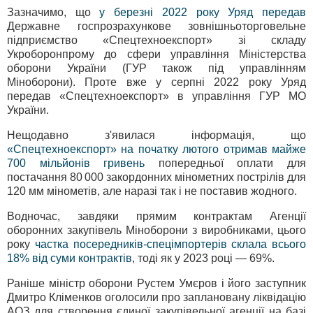
Зазначимо, що
у березні 2022 року Уряд передав
Державне госпрозрахункове зовнішньоторговельне
підприємство «Спецтехноекспорт» зі складу
Укроборонпрому до сфери управління Міністерства
оборони України (ГУР також під управлінням
Міноборони). Проте вже у серпні 2022 року Уряд
передав «Спецтехноекспорт» в управління ГУР МО
України.
Нещодавно з'явилася інформація, що
«Спецтехноекспорт» на початку лютого отримав майже
700 мільйонів гривень
попередньої оплати для
постачання 80 000 закордонних мінометних пострілів для
120 мм мінометів, але наразі так і не поставив жодного.
Водночас, завдяки прямим контрактам Агенції
оборонних закупівель Міноборони з виробниками, цього
року
частка посередників-спецімпортерів склала всього
18% від суми контрактів
, тоді як у 2023 році — 69%.
Раніше міністр оборони Рустем Умєров і його заступник
Дмитро Кліменков оголосили про заплановану ліквідацію
АОЗ для створення єдиної закупівельної агенції на базі