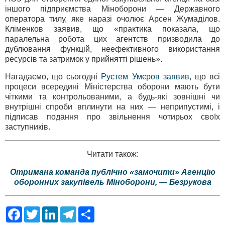
іншого підприємства Міноборони — Державного
оператора тилу, яке наразі очолює Арсен Жумаділов.
Кліменков заявив, що «практика показала, що
паралельна робота цих агентств призводила до
дублювання функцій, неефективного використання
ресурсів та затримок у прийнятті рішень».
Нагадаємо, що сьогодні
Рустем Умєров заявив
, що всі
процеси всередині Міністерства оборони мають бути
чіткими та контрольованими, а будь-які зовнішні чи
внутрішні спроби вплинути на них — неприпустимі, і
підписав подання про звільнення чотирьох своїх
заступників.
Читати також:
Отримана команда публічно «замочити» Агенцію
оборонних закупівель Міноборони, — Безрукова
F
T
L
T
S
a
w
i
e
h