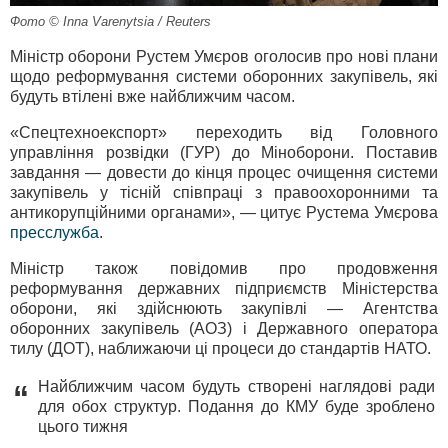
Фото © Inna Varenytsia / Reuters
Міністр оборони Рустем Умєров оголосив про нові плани
щодо реформування системи оборонних закупівель, які
будуть втілені вже найближчим часом.
«Спецтехноекспорт» переходить від Головного
управління розвідки (ГУР) до Міноборони. Поставив
завдання — довести до кінця процес очищення системи
закупівель у тісній співпраці з правоохоронними та
антикорупційними органами», — цитує Рустема Умєрова
пресслужба
.
Міністр також повідомив про продовження
реформування державних підприємств Міністерства
оборони, які здійснюють закупівлі — Агентства
оборонних закупівель (АОЗ) і Державного оператора
тилу (ДОТ), наближаючи ці процеси до стандартів НАТО.
Найближчим часом будуть створені наглядові ради
“
для обох структур. Подання до КМУ буде зроблено
цього тижня