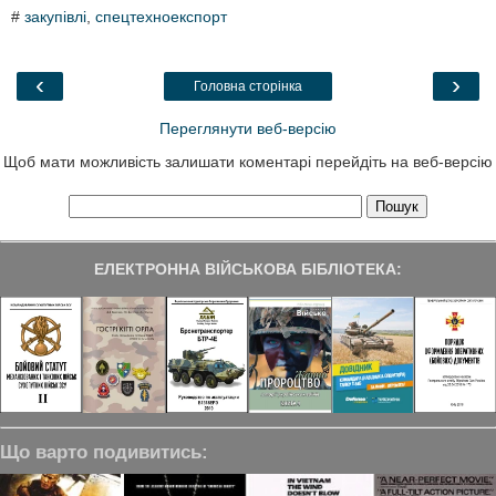
c
i
n
l
a
#
закупівлі
,
спецтехноекспорт
e
t
k
e
r
b
t
e
g
e
o
e
d
r
o
r
I
a
‹
›
Головна сторінка
k
n
m
Переглянути веб-версію
Щоб мати можливість залишати коментарі перейдіть на веб-версію
ЕЛЕКТРОННА ВІЙСЬКОВА БІБЛІОТЕКА:
Що варто подивитись: