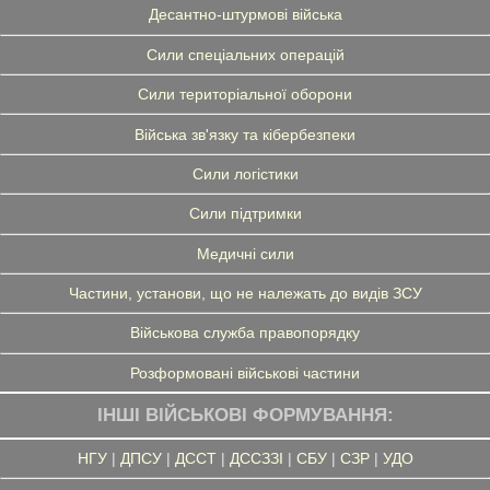
Десантно-штурмові війська
Сили спеціальних операцій
Сили територіальної оборони
Війська зв'язку та кібербезпеки
Сили логістики
Сили підтримки
Медичні сили
Частини, установи, що не належать до видів ЗСУ
Військова служба правопорядку
Розформовані військові частини
ІНШІ ВІЙСЬКОВІ ФОРМУВАННЯ:
НГУ
|
ДПСУ
|
ДССТ
|
ДССЗЗІ
|
СБУ
|
СЗР
|
УДО