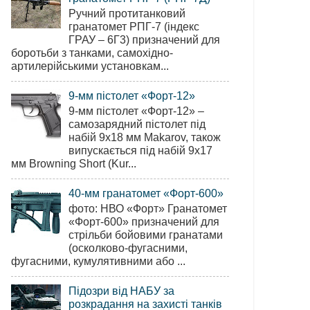
Ручний протитанковий
гранатомет РПГ-7 (індекс
ГРАУ – 6Г3) призначений для
боротьби з танками, самохідно-
артилерійськими установкам...
9-мм пістолет «Форт-12»
9-мм пістолет «Форт-12» –
самозарядний пістолет під
набій 9х18 мм Makarov, також
випускається під набій 9х17
мм Browning Short (Kur...
40-мм гранатомет «Форт-600»
фото: НВО «Форт» Гранатомет
«Форт-600» призначений для
стрільби бойовими гранатами
(осколково-фугасними,
фугасними, кумулятивними або ...
Підозри від НАБУ за
розкрадання на захисті танків