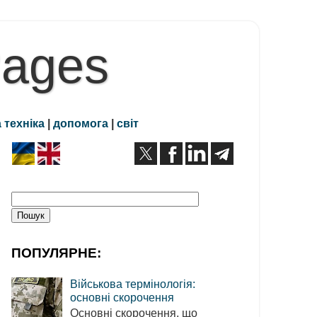
Pages
 техніка
|
допомога
|
світ
ПОПУЛЯРНЕ:
Військова термінологія:
основні скорочення
Основні скорочення, що