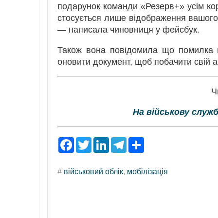
подарунок команди «Резерв+» усім ко
стосується лише відображення вашого с
— написала чиновниця у фейсбук.
Також вона повідомила що помилка 
оновити документ, щоб побачити свій а
Ч
На військову служ
F
T
L
T
S
a
w
i
e
h
c
i
n
l
a
e
t
k
e
r
#
військовий облік
,
мобілізація
b
t
e
g
e
o
e
d
r
o
r
I
a
k
n
m