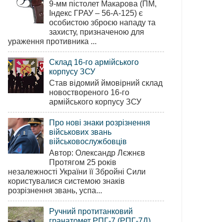
9-мм пістолет Макарова (ПМ,
Індекс ГРАУ – 56-А-125) є
особистою зброєю нападу та
захисту, призначеною для
ураження противника ...
Склад 16-го армійського
корпусу ЗСУ
Став відомий ймовірний склад
новоствореного 16-го
армійського корпусу ЗСУ
Про нові знаки розрізнення
військових звань
військовослужбовців
Автор: Олександр Лєжнєв
Протягом 25 років
незалежності України її Збройні Сили
користувалися системою знаків
розрізнення звань, успа...
Ручний протитанковий
гранатомет РПГ-7 (РПГ-7Д)