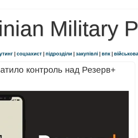
inian Military 
утинг
|
соцзахист
|
підрозділи
|
закупівлі
|
впк
|
військова
ратило контроль над Резерв+