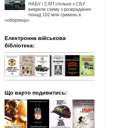
НАБУ і САП спільно з СБУ
викрили схему з розкрадання
понад 102 млн гривень в
«оборонці».
Електронна військова
бібліотека:
Що варто подивитись: