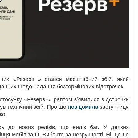
заних «Резерв+» стався масштабний збій, який
данних щодо надання безтермінових відстрочок.
астосунку «Резерв+» раптом зʼявилися відстрочки
був технічний збій. Про що
повідомила
заступниця
ко.
ись до нових релізів, що виліз баг. У деяких
нця мобілізації. Вибачте за незручності. Ні, це не