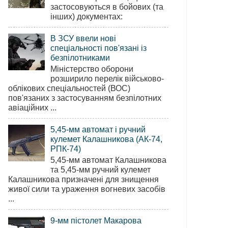
застосовуються в бойових (та
інших) документах:
В ЗСУ ввели нові
спеціальності пов'язані із
безпілотниками
Міністерство оборони
розширило перелік військово-
облікових спеціальностей (ВОС)
пов'язаних з застосуванням безпілотних
авіаційних ...
5,45-мм автомат і ручний
кулемет Калашникова (АК-74,
РПК-74)
5,45-мм автомат Калашникова
та 5,45-мм ручний кулемет
Калашникова призначені для знищення
живої сили та ураження вогневих засобів
...
9-мм пістолет Макарова