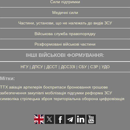
Сили підтримки
Медичні сили
Частини, установи, що не належать до видів ЗСУ
Військова служба правопорядку
Розформовані військові частини
ІНШІ ВІЙСЬКОВІ ФОРМУВАННЯ:
НГУ
|
ДПСУ
|
ДССТ
|
ДССЗЗІ
|
СБУ
|
СЗР
|
УДО
Мітки:
ТТХ
авіація
артилерія
боєприпаси
бронювання
грошове
забезпечення
закупівлі
мобілізація
підсумки
реформа ЗСУ
символіка
стрілецька зброя
територіальна оборона
цифровізація