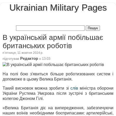
Ukrainian Military Pages
В українській армії побільшає
британських роботів
пʼятниця, 11 жовтня 2024 р.
Редактор
підготував
о
13:03
На полі бою з'явиться більше роботизованих систем і
допоможе в цьому Велика Британія.
Такий висновок можна зробити зі
слів
міністра оборони
України Рустема Умєрова після зустрічі з британським
колегою Джоном Гілі.
«Велика Британія діє на випередження, забезпечуючи
наших воїнів необхідними боєприпасами: артилерійські,