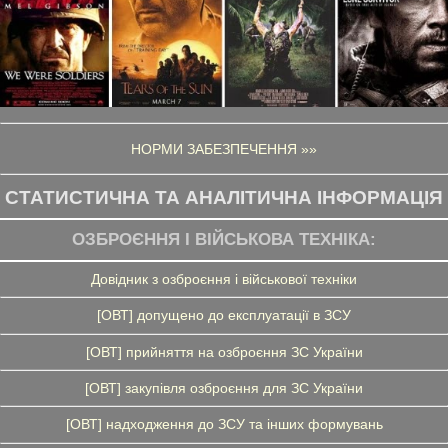
НОРМИ ЗАБЕЗПЕЧЕННЯ »»
СТАТИСТИЧНА ТА АНАЛІТИЧНА ІНФОРМАЦІЯ
ОЗБРОЄННЯ І ВІЙСЬКОВА ТЕХНІКА:
Довідник з озброєння і військової техніки
[ОВТ] допущено до експлуатації в ЗСУ
[ОВТ] прийняття на озброєння ЗС України
[ОВТ] закупівля озброєння для ЗС України
[ОВТ] надходження до ЗСУ та інших формувань