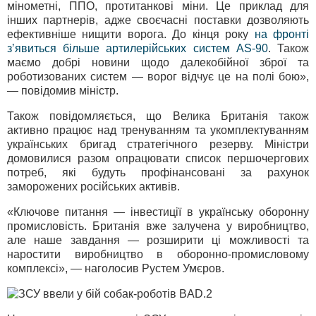
мінометні, ППО, протитанкові міни. Це приклад для
інших партнерів, адже своєчасні поставки дозволяють
ефективніше нищити ворога. До кінця року
на фронті
зʼявиться більше артилерійських систем AS-90
. Також
маємо добрі новини щодо далекобійної зброї та
роботизованих систем — ворог відчує це на полі бою»,
— повідомив міністр.
Також повідомляється, що Велика Британія також
активно працює над тренуванням та укомплектуванням
українських бригад стратегічного резерву. Міністри
домовилися разом опрацювати список першочергових
потреб, які будуть профінансовані за рахунок
заморожених російських активів.
«Ключове питання — інвестиції в українську оборонну
промисловість. Британія вже залучена у виробництво,
але наше завдання — розширити ці можливості та
наростити виробництво в оборонно-промисловому
комплексі», — наголосив Рустем Умєров.