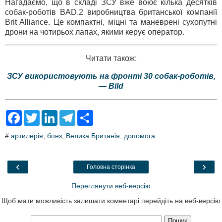
Нагадаємо, що в складі ЗСУ вже воює кілька десятків
собак-роботів BAD.2 виробництва британської компанії
Brit Alliance. Це компактні, міцні та маневрені сухопутні
дрони на чотирьох лапах, якими керує оператор.
Читати також:
ЗСУ використовують на фронті 30 собак-роботів,
— Bild
F
T
L
T
S
a
w
i
e
h
c
i
n
l
a
#
артилерія
,
бпнз
,
Велика Британія
,
допомога
e
t
k
e
r
b
t
e
g
e
o
e
d
r
o
r
I
a
‹
›
Головна сторінка
k
n
m
Переглянути веб-версію
Щоб мати можливість залишати коментарі перейдіть на веб-версію