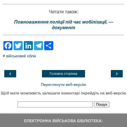
Читати також:
Повноваження поліції під час мобілізації, —
документ
F
T
L
T
S
a
w
i
e
h
c
i
n
l
a
#
військовий облік
e
t
k
e
r
b
t
e
g
e
o
e
d
r
o
r
I
a
‹
›
Головна сторінка
k
n
m
Переглянути веб-версію
Щоб мати можливість залишати коментарі перейдіть на веб-версію
ЕЛЕКТРОННА ВІЙСЬКОВА БІБЛІОТЕКА: