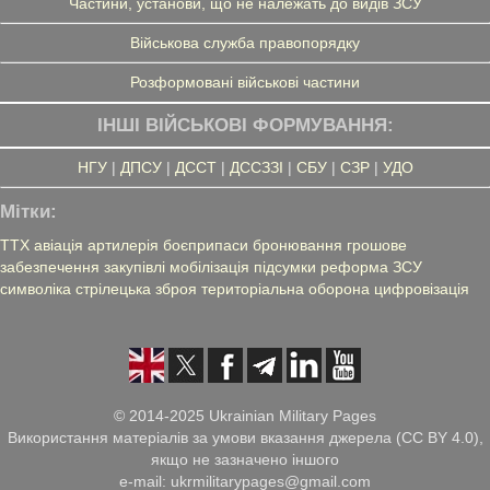
Частини, установи, що не належать до видів ЗСУ
Військова служба правопорядку
Розформовані військові частини
ІНШІ ВІЙСЬКОВІ ФОРМУВАННЯ:
НГУ
|
ДПСУ
|
ДССТ
|
ДССЗЗІ
|
СБУ
|
СЗР
|
УДО
Мітки:
ТТХ
авіація
артилерія
боєприпаси
бронювання
грошове
забезпечення
закупівлі
мобілізація
підсумки
реформа ЗСУ
символіка
стрілецька зброя
територіальна оборона
цифровізація
© 2014-2025 Ukrainian Military Pages
Використання матеріалів за умови вказання джерела (CC BY 4.0),
якщо не зазначено іншого
e-mail: ukrmilitarypages@gmail.com