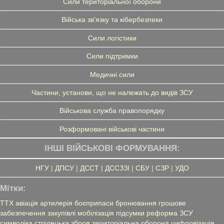
Сили територіальної оборони
Війська зв'язку та кібербезпеки
Сили логістики
Сили підтримки
Медичні сили
Частини, установи, що не належать до видів ЗСУ
Військова служба правопорядку
Розформовані військові частини
ІНШІ ВІЙСЬКОВІ ФОРМУВАННЯ:
НГУ
|
ДПСУ
|
ДССТ
|
ДССЗЗІ
|
СБУ
|
СЗР
|
УДО
Мітки:
ТТХ
авіація
артилерія
боєприпаси
бронювання
грошове
забезпечення
закупівлі
мобілізація
підсумки
реформа ЗСУ
символіка
стрілецька зброя
територіальна оборона
цифровізація