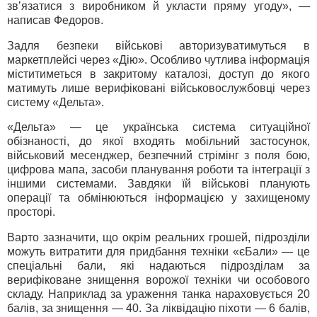
звʼязатися з виробником й укласти пряму угоду», —
написав Федоров.
Задля безпеки військові авторизуватимуться в
маркетплейсі через «Дію». Особливо чутлива інформація
міститиметься в закритому каталозі, доступ до якого
матимуть лише верифіковані військовослужбовці через
систему «Дельта».
«Дельта» — це українська система ситуаційної
обізнаності, до якої входять мобільний застосунок,
військовий месенджер, безпечний стрімінг з поля бою,
цифрова мапа, засоби планування роботи та інтеграції з
іншими системами. Завдяки їй військові планують
операції та обмінюються інформацією у захищеному
просторі.
Варто зазначити, що окрім реальних грошей, підрозділи
можуть витратити для придбання техніки «єБали» — це
спеціальні бали, які надаються підрозділам за
верифіковане знищення ворожої техніки чи особового
складу. Наприклад за ураження танка нараховується 20
балів, за знищення — 40. За ліквідацію піхоти — 6 балів,