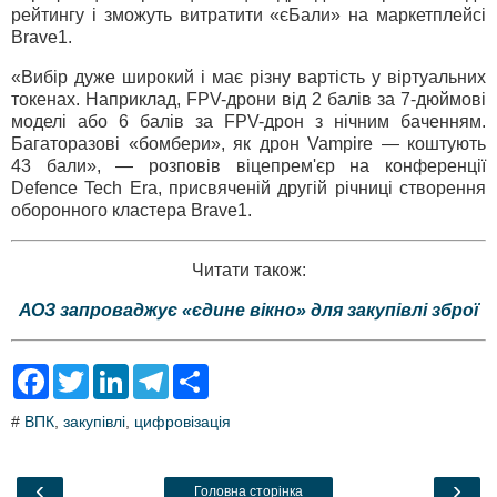
рейтингу і зможуть витратити «єБали» на маркетплейсі
Brave1.
«Вибір дуже широкий і має різну вартість у віртуальних
токенах. Наприклад, FPV-дрони від 2 балів за 7-дюймові
моделі або 6 балів за FPV-дрон з нічним баченням.
Багаторазові «бомбери», як дрон Vampire — коштують
43 бали», — розповів віцепрем'єр на конференції
Defence Tech Era, присвяченій другій річниці створення
оборонного кластера Brave1.
Читати також:
АОЗ запроваджує «єдине вікно» для закупівлі зброї
F
T
L
T
S
a
w
i
e
h
c
i
n
l
a
#
ВПК
,
закупівлі
,
цифровізація
e
t
k
e
r
b
t
e
g
e
o
e
d
r
o
r
I
a
‹
›
Головна сторінка
k
n
m