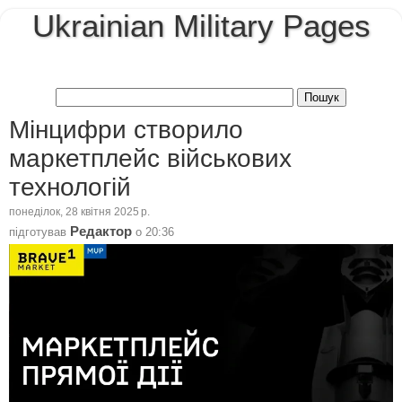
Ukrainian Military Pages
Мінцифри створило
маркетплейс військових
технологій
понеділок, 28 квітня 2025 р.
Редактор
підготував
о
20:36