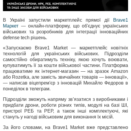
В Україні запустили маркетплейс прямої дії
Brave1
Маркет
— онлайн-платформу, що об'єднує українських
військових та розробників для інтеграції інноваційних
defense tech рішень.
«Запускаємо Brave1 Market — маркетплейс новітніх
технологій для українських військових. Підрозділи
самостійно обиратимуть техніку, якою хочуть воювати,
купуватимуть її за кошти військової частини. Платформа
працюватиме як інтернет-магазин — на зразок Amazon
або Rozetka, але замість звичайних товарів — інновації»,
— написав віцепрем'єр з інновацій Михайло Федоров в
понеділок в телеграм.
Підрозділи зможуть напряму зв’язатися з виробниками і
придбати дрони, роботи різних типів, модулі на базі ШІ,
пристрої РЕБ та РЕР, а також інші комплектуючі, які
стануть у нагоді військовим для виконання їх місій.
За його словами, на Brave1 Market вже представлено