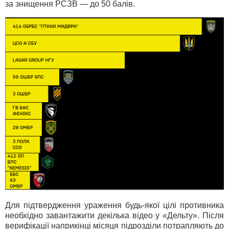
за знищення РСЗВ — до 50 балів.
Для підтвердження ураження будь-якої цілі противника
необхідно завантажити декілька відео у «Дельту». Після
верифікації наприкінці місяця підрозділи потрапляють до