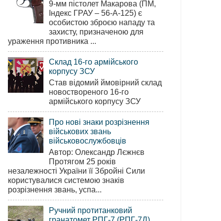
9-мм пістолет Макарова (ПМ,
Індекс ГРАУ – 56-А-125) є
особистою зброєю нападу та
захисту, призначеною для
ураження противника ...
Склад 16-го армійського
корпусу ЗСУ
Став відомий ймовірний склад
новоствореного 16-го
армійського корпусу ЗСУ
Про нові знаки розрізнення
військових звань
військовослужбовців
Автор: Олександр Лєжнєв
Протягом 25 років
незалежності України її Збройні Сили
користувалися системою знаків
розрізнення звань, успа...
Ручний протитанковий
гранатомет РПГ-7 (РПГ-7Д)