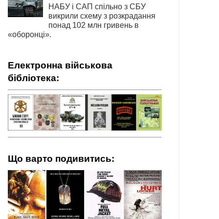
НАБУ і САП спільно з СБУ
викрили схему з розкрадання
понад 102 млн гривень в
«оборонці».
Електронна військова
бібліотека:
Що варто подивитись: