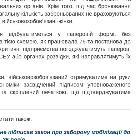
вальних органів. Крім того, під час бронювання
агальну кількість заброньованих не враховуються
і військовозобов’язані-жінки.
я відбуватиметься у паперовій формі, без
а тією схемою, як працювала 76-та постанова до
критичні підприємства погоджуватимуть паперові
СБУ або органах розвідки, які направлятимуть їх
ки, військовозобов'язаний отримуватиме на руки
кономіки засвідчений підписом уповноваженого
 та скріплений печаткою, що підтверджуватиме
итати також:
не підписав закон про заборону мобілізації до
25 років