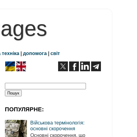
Pages
 техніка
|
допомога
|
світ
ПОПУЛЯРНЕ:
Військова термінологія:
основні скорочення
Основні скорочення, що