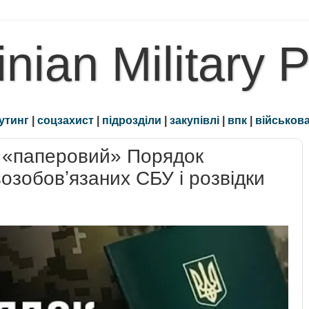
inian Military 
утинг
|
соцзахист
|
підрозділи
|
закупівлі
|
впк
|
військова
 «паперовий» Порядок
озобовʼязаних СБУ і розвідки