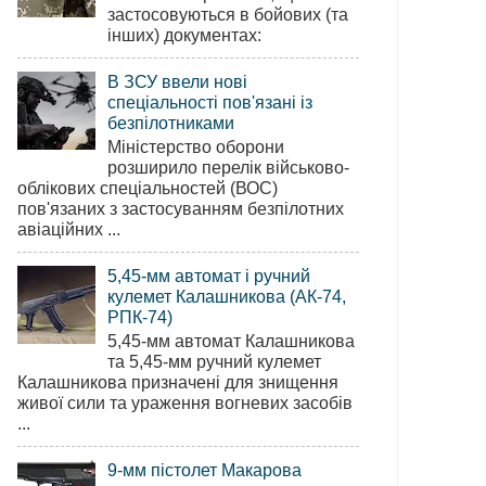
застосовуються в бойових (та
інших) документах:
В ЗСУ ввели нові
спеціальності пов'язані із
безпілотниками
Міністерство оборони
розширило перелік військово-
облікових спеціальностей (ВОС)
пов'язаних з застосуванням безпілотних
авіаційних ...
5,45-мм автомат і ручний
кулемет Калашникова (АК-74,
РПК-74)
5,45-мм автомат Калашникова
та 5,45-мм ручний кулемет
Калашникова призначені для знищення
живої сили та ураження вогневих засобів
...
9-мм пістолет Макарова