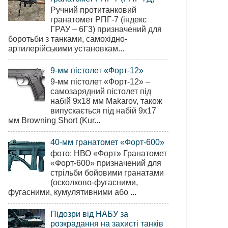
Ручний протитанковий
гранатомет РПГ-7 (індекс
ГРАУ – 6Г3) призначений для
боротьби з танками, самохідно-
артилерійськими установкам...
9-мм пістолет «Форт-12»
9-мм пістолет «Форт-12» –
самозарядний пістолет під
набій 9х18 мм Makarov, також
випускається під набій 9х17
мм Browning Short (Kur...
40-мм гранатомет «Форт-600»
фото: НВО «Форт» Гранатомет
«Форт-600» призначений для
стрільби бойовими гранатами
(осколково-фугасними,
фугасними, кумулятивними або ...
Підозри від НАБУ за
розкрадання на захисті танків