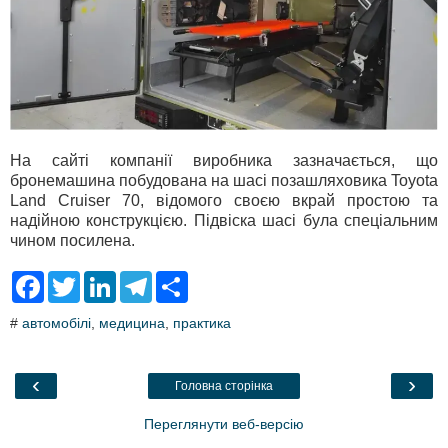
На сайті компанії виробника зазначається, що
бронемашина побудована на шасі позашляховика Toyota
Land Cruiser 70, відомого своєю вкрай простою та
надійною конструкцією. Підвіска шасі була спеціальним
чином посилена.
F
T
L
T
S
a
w
i
e
h
c
i
n
l
a
#
автомобілі
,
медицина
,
практика
e
t
k
e
r
b
t
e
g
e
o
e
d
r
o
r
I
a
‹
›
Головна сторінка
k
n
m
Переглянути веб-версію