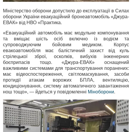
Міністерство оборони допустило до експлуатації в Силах
оборони України евакуаційний бронеавтомобіль «Джура-
ЕВАК» від НВО «Практика.
«Евакуаційний автомобіль має модульне компонування
та вміщає шість осіб включно із водієм та
супроводжуючим бойовим медиком. Корпус
евакоавтомобіля має балістичний захист від куль
стрілецької зброї, осколків, вибухів інженерних
боєприпасів тощо. «Джура-ЕВАК» оснащений
важливими системами для транспортування поранених:
має відеоспостереження, світломаскування, засоби
протидії атакам ворожих БПЛА, вентиляцію,
кондиціонування, систему автоматичного завантаження
нош тощо», — йдеться у повідомленні
Міноборони
.