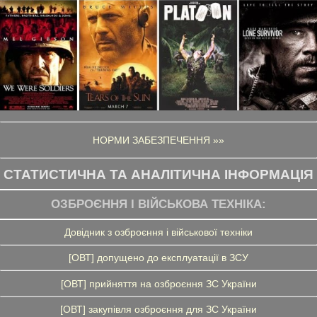
НОРМИ ЗАБЕЗПЕЧЕННЯ »»
СТАТИСТИЧНА ТА АНАЛІТИЧНА ІНФОРМАЦІЯ
ОЗБРОЄННЯ І ВІЙСЬКОВА ТЕХНІКА:
Довідник з озброєння і військової техніки
[ОВТ] допущено до експлуатації в ЗСУ
[ОВТ] прийняття на озброєння ЗС України
[ОВТ] закупівля озброєння для ЗС України