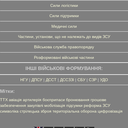
Сили логістики
Сили підтримки
Медичні сили
Частини, установи, що не належать до видів ЗСУ
Військова служба правопорядку
Розформовані військові частини
ІНШІ ВІЙСЬКОВІ ФОРМУВАННЯ:
НГУ
|
ДПСУ
|
ДССТ
|
ДССЗЗІ
|
СБУ
|
СЗР
|
УДО
Мітки:
ТТХ
авіація
артилерія
боєприпаси
бронювання
грошове
забезпечення
закупівлі
мобілізація
підсумки
реформа ЗСУ
символіка
стрілецька зброя
територіальна оборона
цифровізація