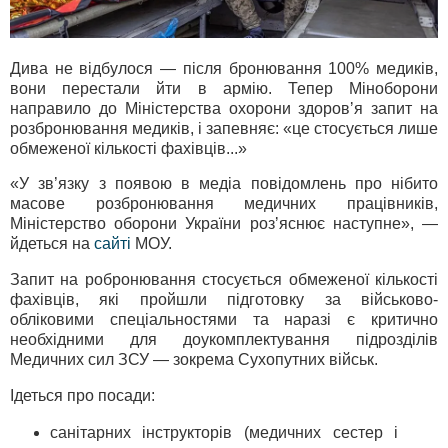
Дива не відбулося — після бронювання 100% медиків,
вони перестали йти в армію. Тепер Міноборони
направило до Міністерства охорони здоровʼя запит на
розбронювання медиків, і запевняє: «це стосується лише
обмеженої кількості фахівців...»
«У зв’язку з появою в медіа повідомлень про нібито
масове розбронювання медичних працівників,
Міністерство оборони України розʼяснює наступне», —
йдеться на
сайті
МОУ.
Запит на робронювання стосується обмеженої кількості
фахівців, які пройшли підготовку за військово-
обліковими спеціальностями та наразі є критично
необхідними для доукомплектування підрозділів
Медичних сил ЗСУ — зокрема Сухопутних військ.
Ідеться про посади:
санітарних інструкторів (медичних сестер і