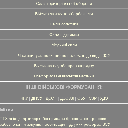
Сили територіальної оборони
Війська зв'язку та кібербезпеки
Сили логістики
Сили підтримки
Медичні сили
Частини, установи, що не належать до видів ЗСУ
Військова служба правопорядку
Розформовані військові частини
ІНШІ ВІЙСЬКОВІ ФОРМУВАННЯ:
НГУ
|
ДПСУ
|
ДССТ
|
ДССЗЗІ
|
СБУ
|
СЗР
|
УДО
Мітки:
ТТХ
авіація
артилерія
боєприпаси
бронювання
грошове
забезпечення
закупівлі
мобілізація
підсумки
реформа ЗСУ