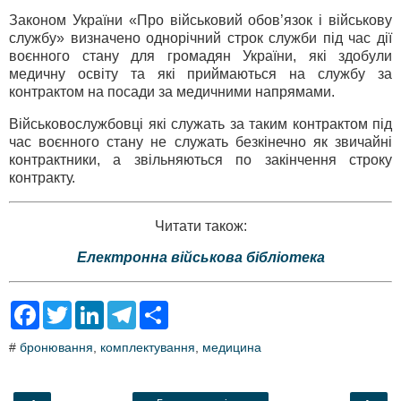
Законом України «Про військовий обов’язок і військову
службу» визначено однорічний строк служби під час дії
воєнного стану для громадян України, які здобули
медичну освіту та які приймаються на службу за
контрактом на посади за медичними напрямами.
Військовослужбовці які служать за таким контрактом під
час воєнного стану не служать безкінечно як звичайні
контрактники, а звільняються по закінчення строку
контракту.
Читати також:
Електронна військова бібліотека
F
T
L
T
S
a
w
i
e
h
c
i
n
l
a
#
бронювання
,
комплектування
,
медицина
e
t
k
e
r
b
t
e
g
e
o
e
d
r
o
r
I
a