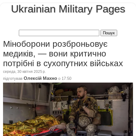
Ukrainian Military Pages
Міноборони розброньовує
медиків, — вони критично
потрібні в сухопутних військах
середа, 30 квітня 2025 р.
Олексій Махно
підготував
о
17:50