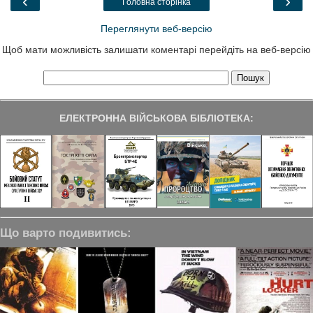
‹
›
Головна сторінка
k
n
m
Переглянути веб-версію
Щоб мати можливість залишати коментарі перейдіть на веб-версію
ЕЛЕКТРОННА ВІЙСЬКОВА БІБЛІОТЕКА:
Що варто подивитись: