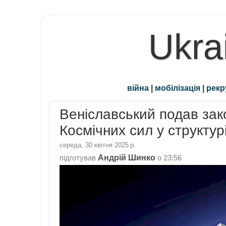
Ukra
війна
|
мобілізація
|
рекр
Веніславський подав зак
Космічних сил у структур
середа, 30 квітня 2025 р.
Андрій Шинко
підготував
о
23:56