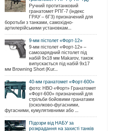
Ручний протитанковий
гранатомет РПГ-7 (індекс
ГРАУ – 6Г3) призначений для
боротьби з танками, самохідно-
артилерійськими установкам...
9-мм пістолет «Форт-12»
9-мм пістолет «Форт-12» –
самозарядний пістолет під
набій 9х18 мм Makarov, також
випускається під набій 9х17
мм Browning Short (Kur...
40-мм гранатомет «Форт-600»
фото: НВО «Форт» Гранатомет
«Форт-600» призначений для
стрільби бойовими гранатами
(осколково-фугасними,
фугасними, кумулятивними або ...
Підозри від НАБУ за
розкрадання на захисті танків