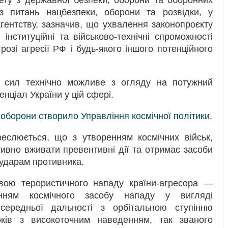
тету з державної безпеки, оборони та оборонних
 з питань нацбезпеки, оборони та розвідки, у
гентству, зазначив, що ухвалення законопроєкту
, інституційні та військово-технічні спроможності
розі агресії РФ і будь-якого іншого потенційного
х сил технічно можливе з огляду на потужний
нціал України у цій сфері.
оборони створило Управління космічної політики
.
реслюється, що з утворенням космічних військ,
ивно вживати превентивні дії та отримає засоби
 ударам противника.
твою терористичного нападу країни-агресора —
анням космічного засобу нападу у вигляді
середньої дальності з орбітальною ступінню
ків з високоточним наведенням, так званого