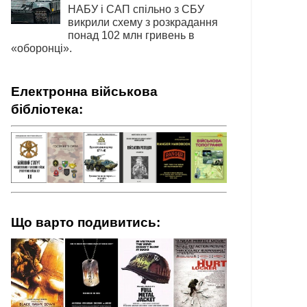
НАБУ і САП спільно з СБУ
викрили схему з розкрадання
понад 102 млн гривень в
«оборонці».
Електронна військова
бібліотека:
Що варто подивитись: