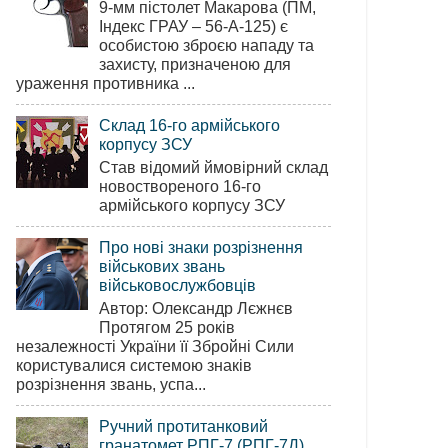
9-мм пістолет Макарова (ПМ,
Індекс ГРАУ – 56-А-125) є
особистою зброєю нападу та
захисту, призначеною для
ураження противника ...
Склад 16-го армійського
корпусу ЗСУ
Став відомий ймовірний склад
новоствореного 16-го
армійського корпусу ЗСУ
Про нові знаки розрізнення
військових звань
військовослужбовців
Автор: Олександр Лєжнєв
Протягом 25 років
незалежності України її Збройні Сили
користувалися системою знаків
розрізнення звань, успа...
Ручний протитанковий
гранатомет РПГ-7 (РПГ-7Д)