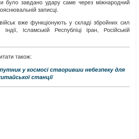
їни було завдано удару саме через міжнародний
пояснювальній записці.
 військ вже функціонують у складі збройних сил
Індії, Ісламській Республіці Іран, Російській
итати також:
упутник у космосі створивши небезпеку для
итайської станції