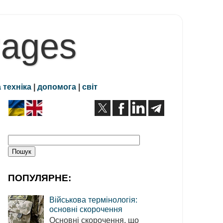
Pages
 техніка
|
допомога
|
світ
ПОПУЛЯРНЕ:
Військова термінологія:
основні скорочення
Основні скорочення, що