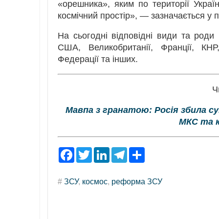
«орешника», яким по території Укра
космічний простір», — зазначається у 
На сьогодні відповідні види та роди
США, Великобританії, Франції, КНР, 
Федерації та інших.
Ч
Мавпа з гранатою: Росія збила с
МКС та к
F
T
L
T
S
a
w
i
e
h
c
i
n
l
a
e
t
k
e
r
#
ЗСУ
,
космос
,
реформа ЗСУ
b
t
e
g
e
o
e
d
r
o
r
I
a
k
n
m