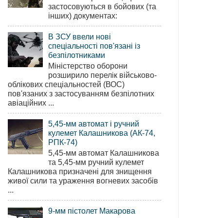
застосовуються в бойових (та
інших) документах:
В ЗСУ ввели нові
спеціальності пов'язані із
безпілотниками
Міністерство оборони
розширило перелік військово-
облікових спеціальностей (ВОС)
пов'язаних з застосуванням безпілотних
авіаційних ...
5,45-мм автомат і ручний
кулемет Калашникова (АК-74,
РПК-74)
5,45-мм автомат Калашникова
та 5,45-мм ручний кулемет
Калашникова призначені для знищення
живої сили та ураження вогневих засобів
...
9-мм пістолет Макарова