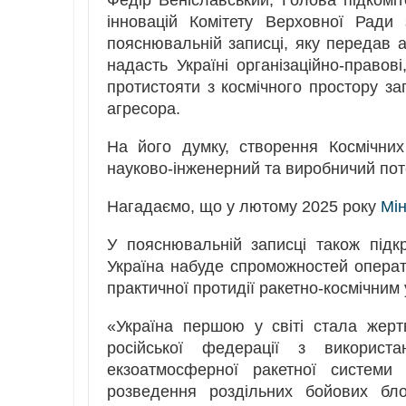
Федір Веніславський, Голова підкомі
інновацій Комітету Верховної Ради
пояснювальній записці, яку передав а
надасть Україні організаційно-правові
протистояти з космічного простору заг
агресора.
На його думку, створення Космічни
науково-інженерний та виробничий поте
Нагадаємо, що у лютому 2025 року
Мін
У пояснювальній записці також підк
Україна набуде спроможностей операт
практичної протидії ракетно-космічним
«Україна першою у світі стала жер
російської федерації з використ
екзоатмосферної ракетної системи 
розведення роздільних бойових бло