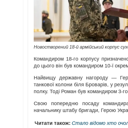
Новостворений 18-й армійський корпус су
Командиром 18-го корпусу призначен
до цього він був командиром 10-ї окре
Найвищу державну нагороду — Геро
танкової колони біля Броварів, у резу
полку. Тоді Роман був командиром 3-го
Свою попередню посаду командира
начальнику штабу бригади, Герою Укра
Читати також:
Стало відомо хто очол