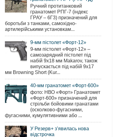
Ручний протитанковий
гранатомет РПГ-7 (індекс
ГРАУ – 6Г3) призначений для
боротьби з танками, самохідно-
артилерійськими установкам...
9-мм пістолет «Форт-12»
9-мм пістолет «Форт-12» –
самозарядний пістолет під
набій 9х18 мм Makarov, також
випускається під набій 9х17
мм Browning Short (Kur...
40-мм гранатомет «Форт-600»
фото: НВО «Форт» Гранатомет
«Форт-600» призначений для
стрільби бойовими гранатами
(осколково-фугасними,
фугасними, кумулятивними або ...
У Резерв+ з’явилась нова
відстрочка