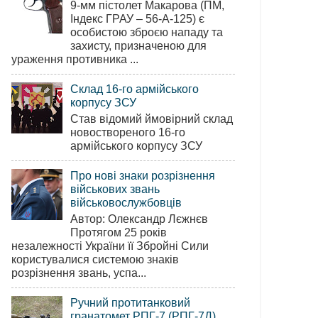
9-мм пістолет Макарова (ПМ,
Індекс ГРАУ – 56-А-125) є
особистою зброєю нападу та
захисту, призначеною для
ураження противника ...
Склад 16-го армійського
корпусу ЗСУ
Став відомий ймовірний склад
новоствореного 16-го
армійського корпусу ЗСУ
Про нові знаки розрізнення
військових звань
військовослужбовців
Автор: Олександр Лєжнєв
Протягом 25 років
незалежності України її Збройні Сили
користувалися системою знаків
розрізнення звань, успа...
Ручний протитанковий
гранатомет РПГ-7 (РПГ-7Д)