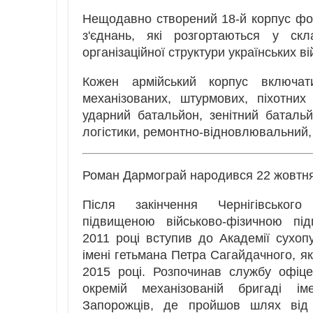
Нещодавно створений 18-й корпус фор
з'єднань, які розгортаються у ск
організаційної структури українських 
Кожен армійський корпус включат
механізованих, штурмових, піхотних 
ударний батальйон, зенітний батальйо
логістики, ремонтно-відновлювальний,
Роман Дармограй народився 22 жовтня
Після закінчення Чернігівськог
підвищеною військово-фізичною під
2011 році вступив до Академії сухопу
імені гетьмана Петра Сагайдачного, як
2015 році. Розпочинав службу офіц
окремій механізованій бригаді ім
Запорожців, де пройшов шлях від