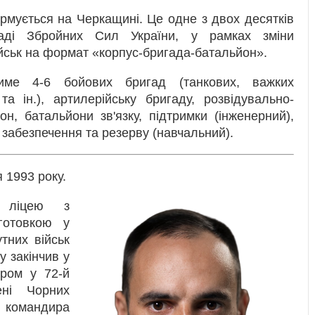
мується на Черкащині. Це одне з двох десятків
ладі Збройних Сил України, у рамках зміни
військ на формат «корпус-бригада-батальйон».
име 4-6 бойових бригад (танкових, важких
та ін.), артилерійську бригаду, розвідувально-
н, батальйони зв'язку, підтримки (інженерний),
 забезпечення та резерву (навчальний).
 1993 року.
о ліцею з
готовкою у
тних військ
у закінчив у
ером у 72-й
ені Чорних
 командира