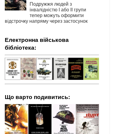
Подружжя людей з
інвалідністю І або ІІ групи
тепер можуть оформити
відстрочку напряму через застосунок
Електронна військова
бібліотека:
Що варто подивитись: