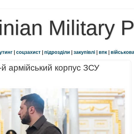
inian Military 
утинг
|
соцзахист
|
підрозділи
|
закупівлі
|
впк
|
військова
-й армійський корпус ЗСУ