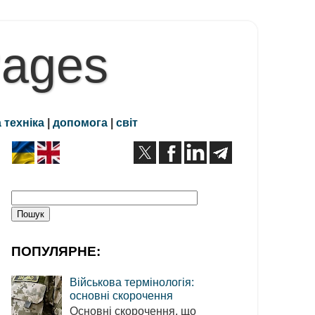
Pages
 техніка
|
допомога
|
світ
ПОПУЛЯРНЕ:
Військова термінологія:
основні скорочення
Основні скорочення, що