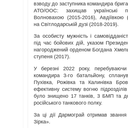
взводу до заступника командира брига
АТО/ООС: захищав українські по
Волновахою (2015-2016), Авдіївкою (
на Світлодарській дузі (2018-2019).
За особисту мужність і самовідданіст
під час бойових дій, указом Президен
нагороджений орденом Богдана Хмельн
ступеня (2017).
У березні 2022 року, перебуваючи
командира 3-го батальйону, сплану
Пухівка, Рожівка та Калинівка Бров
ефективну систему вогню підрозділів
було знищено 17 танків, 3 БМП та до
російського танкового полку.
За ці дії Дармограй отримав званн
Зірка».