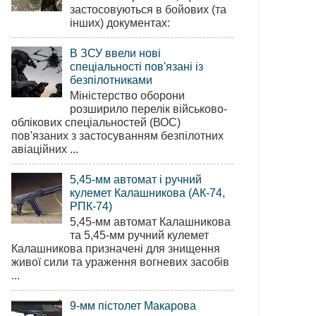
застосовуються в бойових (та
інших) документах:
В ЗСУ ввели нові
спеціальності пов'язані із
безпілотниками
Міністерство оборони
розширило перелік військово-
облікових спеціальностей (ВОС)
пов'язаних з застосуванням безпілотних
авіаційних ...
5,45-мм автомат і ручний
кулемет Калашникова (АК-74,
РПК-74)
5,45-мм автомат Калашникова
та 5,45-мм ручний кулемет
Калашникова призначені для знищення
живої сили та ураження вогневих засобів
...
9-мм пістолет Макарова