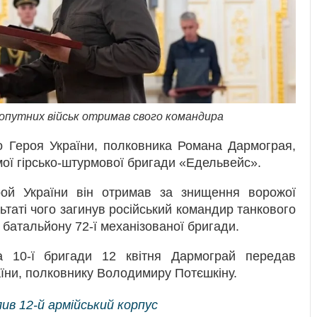
хопутних військ отримав свого командира
о Героя України, полковника Романа Дармограя,
мої гірсько-штурмової бригади «Едельвейс».
й України він отримав за знищення ворожої
льтаті чого загинув російський командир танкового
 батальйону 72-ї механізованої бригади.
 10-ї бригади 12 квітня Дармограй передав
їни, полковнику Володимиру Потєшкіну.
ив 12-й армійський корпус