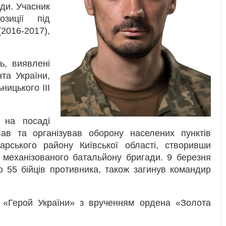
ди. Учасник
зиції під
2016-2017),
ь, виявлені
та України,
ицького III
 на посаді
вав та організував оборону населених пунктів
арського району Київської області, створивши
 механізованого батальйону бригади. 9 березня
 55 бійців противника, також загинув командир
я «Герой України» з врученням ордена «Золота