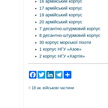
16 армійський корпус
17 армійський корпус
19 армійський корпус
20 армійський корпус
7 десантно-штурмовий корпус
8 десантно-штурмовий корпус
30 корпус морської піхоти
1 корпус НГУ «Азов»
2 корпус НГУ «Хартія»
F
T
L
T
S
a
w
i
e
h
c
i
n
l
a
e
t
k
e
r
#
18 ак
,
військові частини
b
t
e
g
e
o
e
d
r
o
r
I
a
k
n
m