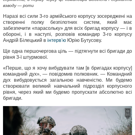
взводу — роти
Наразі всі сили 3-го армійського корпусу зосереджені на
створенні полку безпілотних систем, який має
забезпечити «парасольку» для всіх бригад корпусу — і в
обороні, і в наступі, розповів командир 3-го корпусу
Андрій Білецький в
інтерв'ю
Юрію Бутусову.
Ще одна першочергова ціль — підтягнути всі бригади до
рівня 3-ї штурмової.
«Перше, що я хочу вибудувати там [в бригадах корпусу]
командний дух», — повідомив полковник. — Командний
дух вибудовується загальною навченістю. Ми будемо
створювати великий навчальний підрозділ корпусного
рівня, через який ми будемо пропускати абсолютно всі
бригади.