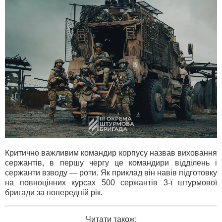
Критично важливим командир корпусу назвав виховання
сержантів, в першу чергу це командири відділень і
сержанти взводу — роти. Як приклад він навів підготовку
на повноцінних курсах 500 сержантів 3-ї штурмової
бригади за попередній рік.
Читати також: