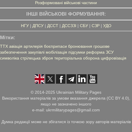
Розформовані військові частини
ІНШІ ВІЙСЬКОВІ ФОРМУВАННЯ:
НГУ
|
ДПСУ
|
ДССТ
|
ДССЗЗІ
|
СБУ
|
СЗР
|
УДО
Мітки:
ТТХ
авіація
артилерія
боєприпаси
бронювання
грошове
забезпечення
закупівлі
мобілізація
підсумки
реформа ЗСУ
символіка
стрілецька зброя
територіальна оборона
цифровізація
© 2014-2025 Ukrainian Military Pages
Використання матеріалів за умови вказання джерела (CC BY 4.0),
якщо не зазначено іншого
e-mail: ukrmilitarypages@gmail.com
Думка редакції може не збігатися із точкою зору авторів матеріалів