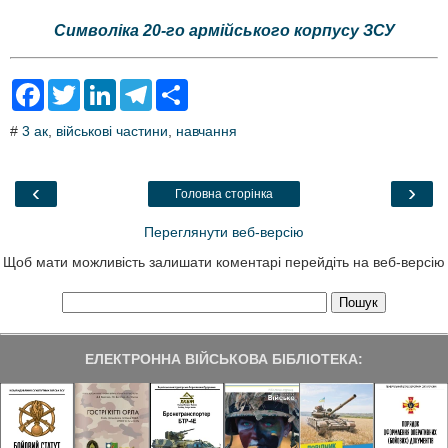
Символіка 20-го армійського корпусу ЗСУ
F
T
L
T
S
a
w
i
e
h
c
i
n
l
a
#
3 ак
,
військові частини
,
навчання
e
t
k
e
r
b
t
e
g
e
o
e
d
r
o
r
I
a
‹
›
Головна сторінка
k
n
m
Переглянути веб-версію
Щоб мати можливість залишати коментарі перейдіть на веб-версію
ЕЛЕКТРОННА ВІЙСЬКОВА БІБЛІОТЕКА: