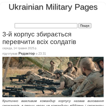
Ukrainian Military Pages
3-й корпус збирається
перевчити всіх солдатів
середа, 14 травня 2025 р.
Редактор
підготував
о
23:31
Критично важливим командир корпусу назвав виховання
сержантів
, в першу чергу це командири відділень і сержанти