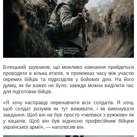
Білецький зауважив, що можливо навчання прийдеться
проводити в кілька етапів, в проміжках часу між участю
окремих бійців та підрозділів у бойових діях. На його
думку, як би важко не було, завжди можна виділити час
для підготовки бійців.
«Я хочу насправді перенавчити всіх солдатів. Я хочу,
щоб солдат розумів як тут виживати, і як виконувати
завдання. Щоб він не був просто «человєк з ружжом» як
у кацапів. Щоб він був відносно професійним бійцем
української армії», — наголосив він.