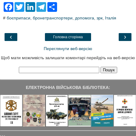
F
T
L
T
S
a
w
i
e
h
c
i
n
l
a
#
боєприпаси
,
бронетранспортери
,
допомога
,
зрк
,
Італія
e
t
k
e
r
b
t
e
g
e
o
e
d
r
o
r
I
a
‹
›
Головна сторінка
k
n
m
Переглянути веб-версію
Щоб мати можливість залишати коментарі перейдіть на веб-версію
ЕЛЕКТРОННА ВІЙСЬКОВА БІБЛІОТЕКА: