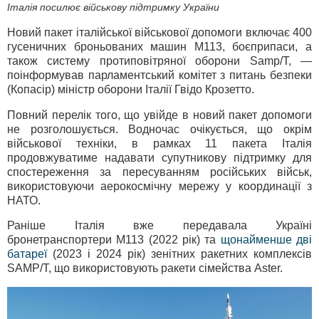
Італія посилює військову підтримку України
Новий пакет італійської військової допомоги включає 400
гусеничних броньованих машин M113, боєприпаси, а
також систему протиповітряної оборони Samp/T, —
поінформував парламентський комітет з питань безпеки
(Копасір) міністр оборони Італії Гвідо Крозетто.
Повний перелік того, що увійде в новий пакет допомоги
не розголошується. Водночас очікується, що окрім
військової техніки, в рамках 11 пакета Італія
продовжуватиме надавати супутникову підтримку для
спостереження за пересуванням російських військ,
використовуючи аерокосмічну мережу у координації з
НАТО.
Раніше Італія вже передавала Україні
бронетранспортери М113 (2022 рік) та
щонайменше дві
батареї
(2023 і 2024 рік) зенітних ракетних комплексів
SAMP/T, що використовують ракети сімейства Aster.