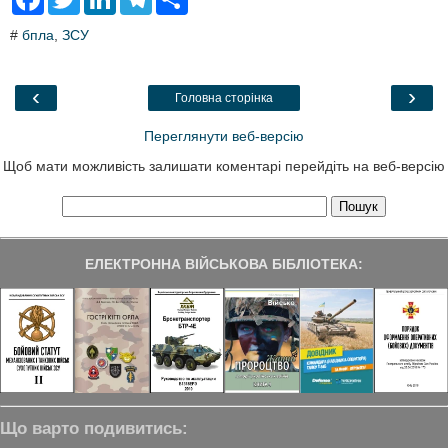
a
w
i
e
h
c
i
n
l
a
#
бпла
,
ЗСУ
e
t
k
e
r
b
t
e
g
e
o
e
d
r
o
r
I
a
‹
›
Головна сторінка
k
n
m
Переглянути веб-версію
Щоб мати можливість залишати коментарі перейдіть на веб-версію
ЕЛЕКТРОННА ВІЙСЬКОВА БІБЛІОТЕКА:
Що варто подивитись: