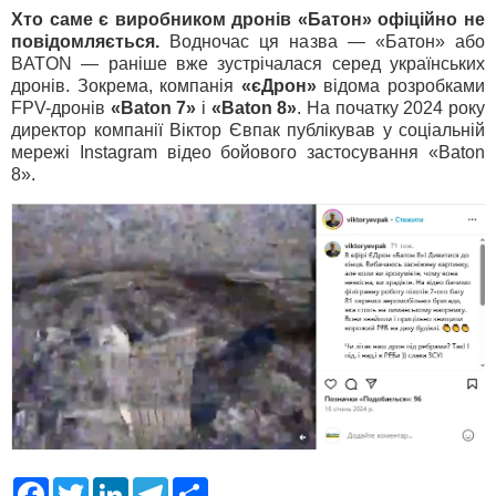
Хто саме є виробником дронів «Батон» офіційно не
повідомляється.
Водночас ця назва — «Батон» або
BATON — раніше вже зустрічалася серед українських
дронів. Зокрема, компанія
«єДрон»
відома розробками
FPV-дронів
«Baton 7»
і
«Baton 8»
. На початку 2024 року
директор компанії Віктор Євпак публікував у соціальній
мережі Instagram відео бойового застосування «Baton
8».
F
T
L
T
S