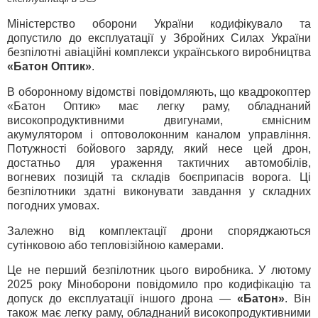
Міністерство оборони України кодифікувало та
допустило до експлуатації у Збройних Силах України
безпілотні авіаційні комплекси українського виробництва
«Батон Оптик»
.
В оборонному відомстві повідомляють, що квадрокоптер
«Батон Оптик» має легку раму, обладнаний
високопродуктивними двигунами, ємнісним
акумулятором і оптоволоконним каналом управління.
Потужності бойового заряду, який несе цей дрон,
достатньо для ураження тактичних автомобілів,
вогневих позицій та складів боєприпасів ворога. Ці
безпілотники здатні виконувати завдання у складних
погодних умовах.
Залежно від комплектації дрони споряджаються
сутінковою або тепловізійною камерами.
Це не перший безпілотник цього виробника. У лютому
2025 року Міноборони повідомило про кодифікацію та
допуск до експлуатації іншого дрона —
«Батон»
. Він
також має легку раму, обладнаний високопродуктивними