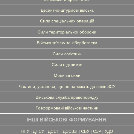
Десантно-штурмові війська
Сили спеціальних операцій
Сили територіальної оборони
Війська зв'язку та кібербезпеки
Сили логістики
Сили підтримки
Медичні сили
Частини, установи, що не належать до видів ЗСУ
Військова служба правопорядку
Розформовані військові частини
ІНШІ ВІЙСЬКОВІ ФОРМУВАННЯ:
НГУ
|
ДПСУ
|
ДССТ
|
ДССЗЗІ
|
СБУ
|
СЗР
|
УДО