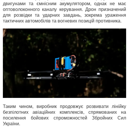
двигунами та ємнісним акумулятором, однак не має
оптоволоконного каналу керування. Дрон призначений
для розвідки та ударних завдань, зокрема ураження
тактичних автомобілів та вогневих позицій противника.
Таким чином, виробник продовжує розвивати лінійку
безпілотних авіаційних комплексів, спрямованих на
посилення бойових спроможностей Збройних Сил
України.