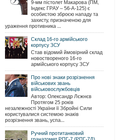
9-мм пістолет Макарова (ПМ,
Індекс ГРАУ – 56-А-125) є
особистою зброєю нападу та
захисту, призначеною для
ураження противника ...
Склад 16-го армійського
корпусу ЗСУ
Став відомий ймовірний склад
новоствореного 16-го
армійського корпусу ЗСУ
Про нові знаки розрізнення
військових звань
військовослужбовців
Автор: Олександр Лєжнєв
Протягом 25 років
незалежності України її Збройні Сили
користувалися системою знаків
розрізнення звань, успа...
Ручний протитанковий
гранатомет РПГ-7 (РПГ-7Д)