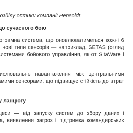
озділу оптики компанії Hensoldt
до сучасного бою
ограмна система, що оновлюватиметься кожні 6
 нові типи сенсорів — наприклад, SETAS (огляд
истемами бойового управління, як-от SitaWare і
числювальне навантаження між центральними
амими сенсорами, що підвищує стійкість до втрат
у ланцюгу
еси — від запуску систем до збору даних і
ка, виявлення загроз і підтримка командирських