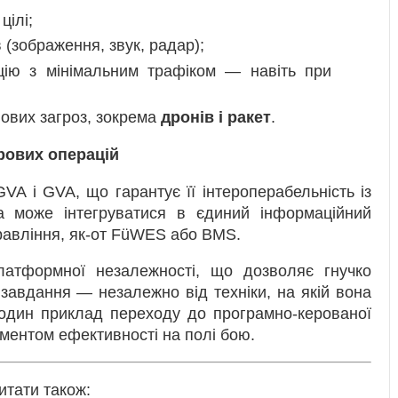
цілі;
в (зображення, звук, радар);
цію з мінімальним трафіком — навіть при
ових загроз, зокрема
дронів і ракет
.
рових операцій
 і GVA, що гарантує її інтероперабельність із
 може інтегруватися в єдиний інформаційний
правління, як-от FüWES або BMS.
атформної незалежності, що дозволяє гнучко
 завдання — незалежно від техніки, на якій вона
один приклад переходу до програмно-керованої
ументом ефективності на полі бою.
итати також: