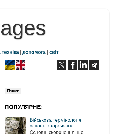
Pages
 техніка
|
допомога
|
світ
ПОПУЛЯРНЕ:
Військова термінологія:
основні скорочення
Основні скорочення, що