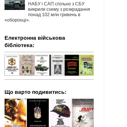
НАБУ і САП спільно з СБУ
викрили схему з розкрадання
понад 102 млн гривень в
«оборонці».
Електронна військова
бібліотека:
Що варто подивитись: