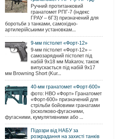
Ручний протитанковий
гранатомет РПГ-7 (індекс
ГРАУ – 6Г3) призначений для
боротьби з танками, самохідно-
артилерійськими установкам...
9-мм пістолет «Форт-12»
9-мм пістолет «Форт-12» –
самозарядний пістолет під
набій 9х18 мм Makarov, також
випускається під набій 9х17
мм Browning Short (Kur...
40-мм гранатомет «Форт-600»
фото: НВО «Форт» Гранатомет
«Форт-600» призначений для
стрільби бойовими гранатами
(осколково-фугасними,
фугасними, кумулятивними або ...
Підозри від НАБУ за
розкрадання на захисті танків