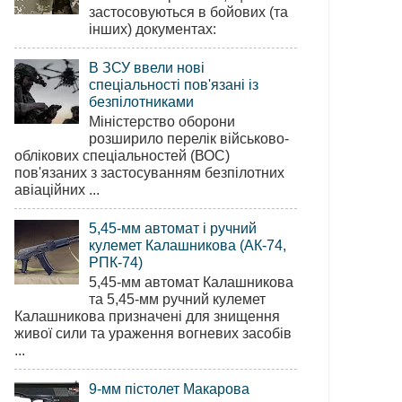
застосовуються в бойових (та
інших) документах:
В ЗСУ ввели нові
спеціальності пов'язані із
безпілотниками
Міністерство оборони
розширило перелік військово-
облікових спеціальностей (ВОС)
пов'язаних з застосуванням безпілотних
авіаційних ...
5,45-мм автомат і ручний
кулемет Калашникова (АК-74,
РПК-74)
5,45-мм автомат Калашникова
та 5,45-мм ручний кулемет
Калашникова призначені для знищення
живої сили та ураження вогневих засобів
...
9-мм пістолет Макарова