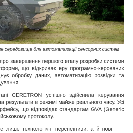
е середовище для автоматизації сенсорних систем
 про завершення першого етапу розробки системи
орми, що відкриває еру програмно-керованих
нує обробку даних, автоматизацію розвідки та
дування.
тапі CERETRON успішно здійснила керування
а результати в режимі майже реального часу. Усі
ерфейсу, що відповідає стандартам GVA (Generic
ійськовому протоколу.
 лише технологічні перспективи, а й нові