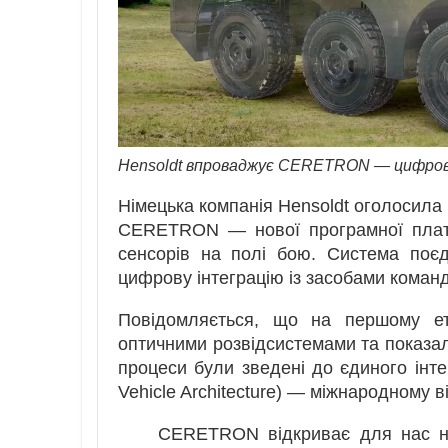
Hensoldt впроваджує CERETRON — цифров
Німецька компанія Hensoldt оголосила
CERETRON — нової програмної платф
сенсорів на полі бою. Система поєд
цифрову інтеграцію із засобами коман
Повідомляється, що на першому е
оптичними розвідсистемами та показал
процеси були зведені до єдиного інт
Vehicle Architecture) — міжнародному в
CERETRON відкриває для нас не