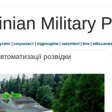
inian Military 
утинг
|
соцзахист
|
підрозділи
|
закупівлі
|
впк
|
військова
томатизації розвідки