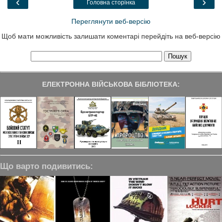
‹
›
Головна сторінка
k
n
m
Переглянути веб-версію
Щоб мати можливість залишати коментарі перейдіть на веб-версію
ЕЛЕКТРОННА ВІЙСЬКОВА БІБЛІОТЕКА:
Що варто подивитись: