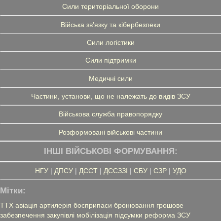
Сили територіальної оборони
Війська зв'язку та кібербезпеки
Сили логістики
Сили підтримки
Медичні сили
Частини, установи, що не належать до видів ЗСУ
Військова служба правопорядку
Розформовані військові частини
ІНШІ ВІЙСЬКОВІ ФОРМУВАННЯ:
НГУ
|
ДПСУ
|
ДССТ
|
ДССЗЗІ
|
СБУ
|
СЗР
|
УДО
Мітки:
ТТХ
авіація
артилерія
боєприпаси
бронювання
грошове
забезпечення
закупівлі
мобілізація
підсумки
реформа ЗСУ