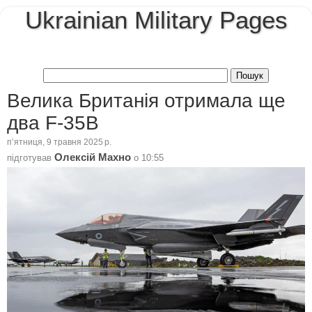
Ukrainian Military Pages
Велика Британія отримала ще
два F-35B
пʼятниця, 9 травня 2025 р.
Олексій Махно
підготував
о
10:55