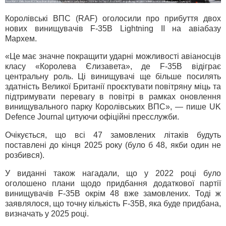
Королівські ВПС (RAF) оголосили про прибуття двох
нових винищувачів F-35B Lightning ІІ на авіабазу
Мархем.
«Це має значне покращити ударні можливості авіаносців
класу «Королева Єлизавета», де F-35B відіграє
центральну роль. Ці винищувачі ще більше посилять
здатність Великої Британії проєктувати повітряну міць та
підтримувати перевагу в повітрі в рамках оновлення
винищувального парку Королівських ВПС», — пише UK
Defence Journal цитуючи офіційні пресслужби.
Очікується, що всі 47 замовлених літаків будуть
поставлені до кінця 2025 року (було б 48, якби один не
розбився).
У виданні також нагадали, що у 2022 році було
оголошено плани щодо придбання додаткової партії
винищувачів F-35B окрім 48 вже замовлених. Тоді ж
заявлялося, що точну кількість F-35B, яка буде придбана,
визначать у 2025 році.