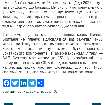
«Ми зобов’язалися мати 48 в експлуатації до 2025 року, і
ми придбаємо ще більше... Ми визначимо точну кількість
у 2025 році. Число 138 все ще існує. Це визначена
кількість, і ми прагнемо тримати ці авіаносці в
експлуатації протягом дуже тривалого часу», — заявив
тоді міністр оборонних закупівель Джеремі Квін.
Зазначимо, що на фоні заяв інших країн, Велика
Британія не планує відмовлятися від закупівлі F-36
через політику нового американського президента.
Ключовим питанням тут може бути наявність
британських компонентів в американському літаку —
BAE Systems має частку до 15% у виробництві, при
цьому постачаючи до США й ряд важливих компонентів,
наприклад, задню частину фюзеляжу для всіх F-35,
системи РЕБ, підсистеми керування польотом тощо.
F
T
L
T
S
a
w
i
e
h
c
i
n
l
a
#
авіація
,
Велика Британія
,
світ
,
f-35
e
t
k
e
r
b
t
e
g
e
o
e
d
r
o
r
I
a