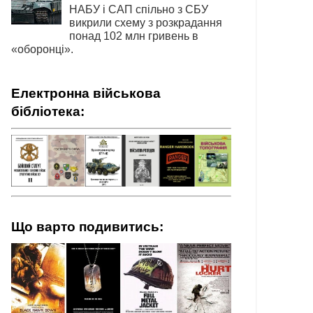
НАБУ і САП спільно з СБУ
викрили схему з розкрадання
понад 102 млн гривень в
«оборонці».
Електронна військова
бібліотека:
Що варто подивитись: