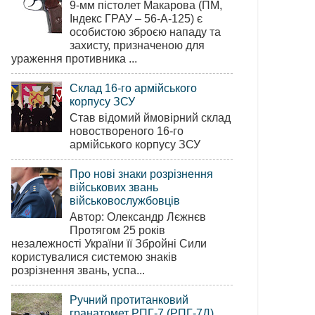
9-мм пістолет Макарова (ПМ,
Індекс ГРАУ – 56-А-125) є
особистою зброєю нападу та
захисту, призначеною для
ураження противника ...
Склад 16-го армійського
корпусу ЗСУ
Став відомий ймовірний склад
новоствореного 16-го
армійського корпусу ЗСУ
Про нові знаки розрізнення
військових звань
військовослужбовців
Автор: Олександр Лєжнєв
Протягом 25 років
незалежності України її Збройні Сили
користувалися системою знаків
розрізнення звань, успа...
Ручний протитанковий
гранатомет РПГ-7 (РПГ-7Д)