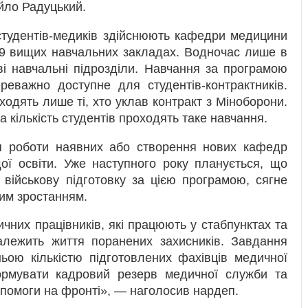
йло Радуцький.
 студентів-медиків здійснюють кафедри медицини
29 вищих навчальних закладах. Водночас лише в
ві навчальні підрозділи. Навчання за програмою
реважно доступне для студентів-контрактників.
одять лише ті, хто уклав контракт з Міноборони.
 кількість студентів проходять таке навчання.
я роботи наявних або створення нових кафедр
щої освіти. Уже наступного року планується, що
ь військову підготовку за цією програмою, сягне
ним зростанням.
ичних працівників, які працюють у стабпунктах та
алежить життя поранених захисників. Завдання
ою кількістю підготовлених фахівців медичної
рмувати кадровий резерв медичної служби та
помоги на фронті», — наголосив нардеп.