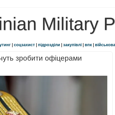
inian Military 
утинг
|
соцзахист
|
підрозділи
|
закупівлі
|
впк
|
військова
хочуть зробити офіцерами