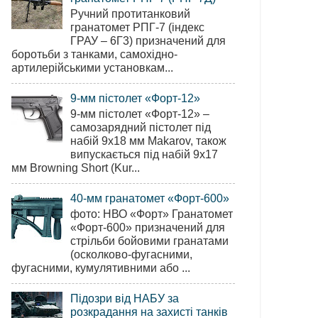
Ручний протитанковий
гранатомет РПГ-7 (індекс
ГРАУ – 6Г3) призначений для
боротьби з танками, самохідно-
артилерійськими установкам...
9-мм пістолет «Форт-12»
9-мм пістолет «Форт-12» –
самозарядний пістолет під
набій 9х18 мм Makarov, також
випускається під набій 9х17
мм Browning Short (Kur...
40-мм гранатомет «Форт-600»
фото: НВО «Форт» Гранатомет
«Форт-600» призначений для
стрільби бойовими гранатами
(осколково-фугасними,
фугасними, кумулятивними або ...
Підозри від НАБУ за
розкрадання на захисті танків