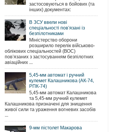
застосовуються в бойових (та
інших) документах:
В ЗСУ ввели нові
спеціальності пов'язані із
безпілотниками
Міністерство оборони
розширило перелік військово-
облікових спеціальностей (ВОС)
пов'язаних з застосуванням безпілотних
авіаційних ...
5,45-мм автомат і ручний
кулемет Калашникова (АК-74,
РПК-74)
5,45-мм автомат Калашникова
та 5,45-мм ручний кулемет
Калашникова призначені для знищення
живої сили та ураження вогневих засобів
...
9-мм пістолет Макарова