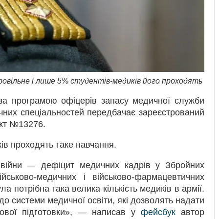
ровільне і лише 5% студентів-медиків його проходять
 за програмою офіцерів запасу медичної служби
чних спеціальностей передбачає зареєстрований
єкт №13276.
ів проходять таке навчання.
 війни — дефіцит медичних кадрів у Збройних
ійськово-медичних і військово-фармацевтичних
ла потрібна така велика кількість медиків в армії.
 до системи медичної освіти, які дозволять надати
кової підготовки», — написав у
фейсбук
автор