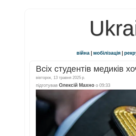
Ukra
війна
|
мобілізація
|
рекр
Всіх студентів медиків 
вівторок, 13 травня 2025 р.
Олексій Махно
підготував
о
09:33