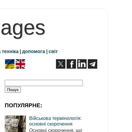
Pages
 техніка
|
допомога
|
світ
ПОПУЛЯРНЕ:
Військова термінологія:
основні скорочення
Основні скорочення, що