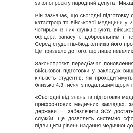
законопроєкту народний депутат Миха
Він зазначає, що сьогодні підготовку
катастроф та військової медицини у 
чотирьох із них функціонують військо
офіцера запасу є добровільним і пе
Серед студентів-бюджетників його прох
Це призвело до того, що лише невелика
Законопроєкт передбачає поновленн
військової підготовки у закладах ви
кількість студентів, які проходитимут
близько 4,3 тисячі з подальшим щоріч
«Сьогодні від знань та підготовки мед
прифронтових медичних закладах, з
держави — забезпечити ЗСУ достатнь
служби. Це дозволить системно сфо
підвищити рівень надання медичної до