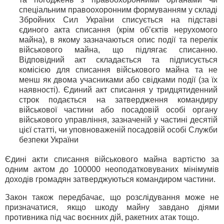
спеціальним правоохоронним формуванням у складі
Збройних Сил України списується на підставі
єдиного акта списання (крім об’єктів нерухомого
майна), в якому зазначаються опис події та перелік
військового майна, що підлягає списанню.
Відповідний акт складається та підписується
комісією для списання військового майна та не
менш як двома учасниками або свідками події (за їх
наявності). Єдиний акт списання у тридцятиденний
строк подається на затвердження командиру
військової частини або посадовій особі органу
військового управління, зазначеній у частині десятій
цієї статті, чи уповноваженій посадовій особі Служби
безпеки України
Єдині акти списання військового майна вартістю за
одним актом до 100000 неоподатковуваних мінімумів
доходів громадян затверджуються командиром частини.
Закон також передбачає, що розслідування може не
призначатися, якщо шкоду майну завдано діями
противника під час воєнних дій, ракетних атак тощо.