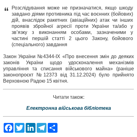
Розслідування може не призначатися, якщо шкоду
“
завдано діями противника під час воєнних (бойових)
дій, внаслідок ракетних (авіаційних) атак чи інших
проявів збройної агресії проти України та/або у
зв’язку з виконанням особами, зазначеними у
частині першій статті 2 цього Закону, бойового
(спеціального) завдання
Закон України №4344-IX «Про внесення змін до деяких
законів України щодо удосконалення механізмів
управління та списання військового майна» (раніше
законопроєкт №12373 від 31.12.2024) було прийнято
Верховною Радою 15 квітня.
Читати також:
Електронна військова бібліотека
F
T
L
T
S
a
w
i
e
h
c
i
n
l
a