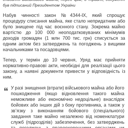
був підписаний Президентом України
Набув чинності закон №4344-IX, який спрощує
процедуру списання майна, яке стало непридатним або
було знищене під час воєнного стану. Зокрема майно
вартістю до 100 000 неоподатковуваних мінімумів
доходів громадян (1 млн 700 тис. грн) списується за
одним актом без затверджень та погоджень з вищими
начальниками та посадовцями.
Тепер, у термін до 10 червня, Уряд має прийняти
нормативно-правові акти, необхідні для реалізації цього
закону, а наявні документи привести у відповідність із
ним.
У разі знищення (втрати) військового майна або його
“
пошкодження (якщо відновлення такого майна
неможливе або економічно недоцільне) внаслідок
бойових або інших дій з боку противника, а також у
зв’язку з виконанням бойового (спеціального)
завдання таке майно незалежно від номенклатури
служб (підрозділів) забезпечення, без затверджень
та погоджень з правоохоронними органами чи