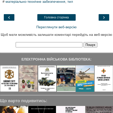
#
матеріально-технічне забезпечення
,
тил
e
t
k
e
r
b
t
e
g
e
o
e
d
r
o
r
I
a
‹
›
Головна сторінка
k
n
m
Переглянути веб-версію
Щоб мати можливість залишати коментарі перейдіть на веб-версію
ЕЛЕКТРОННА ВІЙСЬКОВА БІБЛІОТЕКА:
Що варто подивитись: