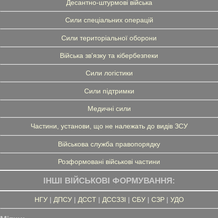
Десантно-штурмові війська
Сили спеціальних операцій
Сили територіальної оборони
Війська зв'язку та кібербезпеки
Сили логістики
Сили підтримки
Медичні сили
Частини, установи, що не належать до видів ЗСУ
Військова служба правопорядку
Розформовані військові частини
ІНШІ ВІЙСЬКОВІ ФОРМУВАННЯ:
НГУ
|
ДПСУ
|
ДССТ
|
ДССЗЗІ
|
СБУ
|
СЗР
|
УДО