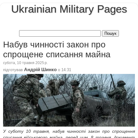
Ukrainian Military Pages
Набув чинності закон про
спрощене списання майна
субота, 10 травня 2025 р.
Андрій Шинко
підготував
о
14:31
У суботу 10 травня, набув чинності закон про спрощення
списання військового майна
, перед цим, 8 травня, документ