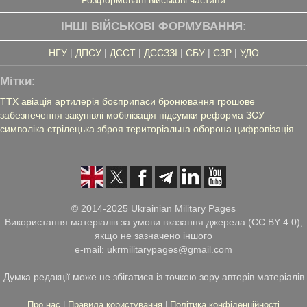
ІНШІ ВІЙСЬКОВІ ФОРМУВАННЯ:
НГУ
|
ДПСУ
|
ДССТ
|
ДССЗЗІ
|
СБУ
|
СЗР
|
УДО
Мітки:
ТТХ
авіація
артилерія
боєприпаси
бронювання
грошове
забезпечення
закупівлі
мобілізація
підсумки
реформа ЗСУ
символіка
стрілецька зброя
територіальна оборона
цифровізація
© 2014-2025 Ukrainian Military Pages
Використання матеріалів за умови вказання джерела (CC BY 4.0),
якщо не зазначено іншого
e-mail: ukrmilitarypages@gmail.com
Думка редакції може не збігатися із точкою зору авторів матеріалів
Про нас
|
Правила користування
|
Політика конфіденційності