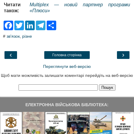
Читати
Multiplex — новий партнер програми
також:
«Плюси»
F
T
L
T
S
a
w
i
e
h
c
i
n
l
a
#
зв'язок
,
різне
e
t
k
e
r
b
t
e
g
e
o
e
d
r
o
r
I
a
‹
›
Головна сторінка
k
n
m
Переглянути веб-версію
Щоб мати можливість залишати коментарі перейдіть на веб-версію
ЕЛЕКТРОННА ВІЙСЬКОВА БІБЛІОТЕКА: