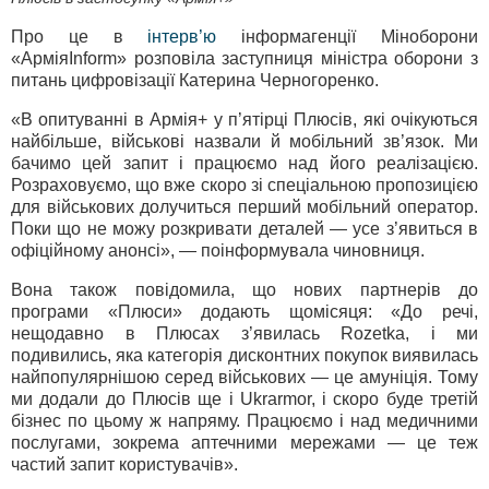
Про це в
інтерв’ю
інформагенції Міноборони
«АрміяInform» розповіла заступниця міністра оборони з
питань цифровізації Катерина Черногоренко.
«В опитуванні в Армія+ у п’ятірці Плюсів, які очікуються
найбільше, військові назвали й мобільний зв’язок. Ми
бачимо цей запит і працюємо над його реалізацією.
Розраховуємо, що вже скоро зі спеціальною пропозицією
для військових долучиться перший мобільний оператор.
Поки що не можу розкривати деталей — усе з’явиться в
офіційному анонсі», — поінформувала чиновниця.
Вона також повідомила, що нових партнерів до
програми «Плюси» додають щомісяця: «До речі,
нещодавно в Плюсах з’явилась Rozetka, і ми
подивились, яка категорія дисконтних покупок виявилась
найпопулярнішою серед військових — це амуніція. Тому
ми додали до Плюсів ще і Ukrarmor, і скоро буде третій
бізнес по цьому ж напряму. Працюємо і над медичними
послугами, зокрема аптечними мережами — це теж
частий запит користувачів».