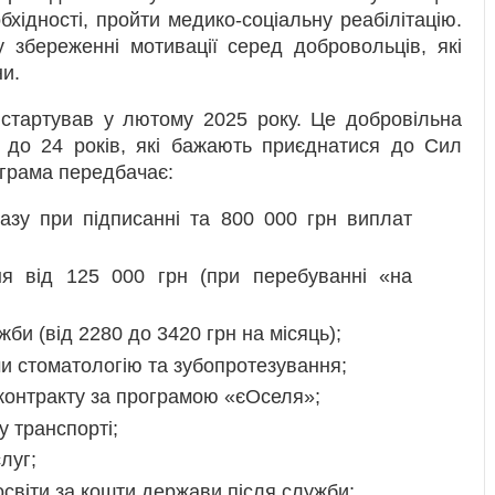
бхідності, пройти медико-соціальну реабілітацію.
збереженні мотивації серед добровольців, які
ни.
 стартував у лютому 2025 року. Це добровільна
 до 24 років, які бажають приєднатися до Сил
ограма передбачає:
азу при підписанні та 800 000 грн виплат
я від 125 000 грн (при перебуванні «на
би (від 2280 до 3420 грн на місяць);
и стоматологію та зубопротезування;
 контракту за програмою «єОселя»;
 транспорті;
луг;
світи за кошти держави після служби;