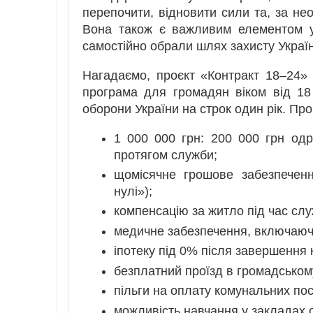
перепочити, відновити сили та, за нео
Вона також є важливим елементом у 
самостійно обрали шлях захисту Украї
Нагадаємо, проєкт «Контракт 18–24»
програма для громадян віком від 18
оборони України на строк один рік. Пр
1 000 000 грн: 200 000 грн одр
протягом служби;
щомісячне грошове забезпеченн
нулі»);
компенсацію за житло під час служ
медичне забезпечення, включаюч
іпотеку під 0% після завершення
безплатний проїзд в громадському
пільги на оплату комунальних пос
можливість навчання у закладах о