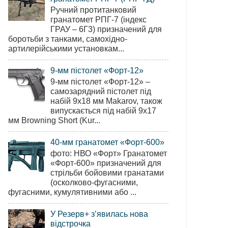
Ручний протитанковий
гранатомет РПГ-7 (індекс
ГРАУ – 6Г3) призначений для
боротьби з танками, самохідно-
артилерійськими установкам...
9-мм пістолет «Форт-12»
9-мм пістолет «Форт-12» –
самозарядний пістолет під
набій 9х18 мм Makarov, також
випускається під набій 9х17
мм Browning Short (Kur...
40-мм гранатомет «Форт-600»
фото: НВО «Форт» Гранатомет
«Форт-600» призначений для
стрільби бойовими гранатами
(осколково-фугасними,
фугасними, кумулятивними або ...
У Резерв+ з’явилась нова
відстрочка