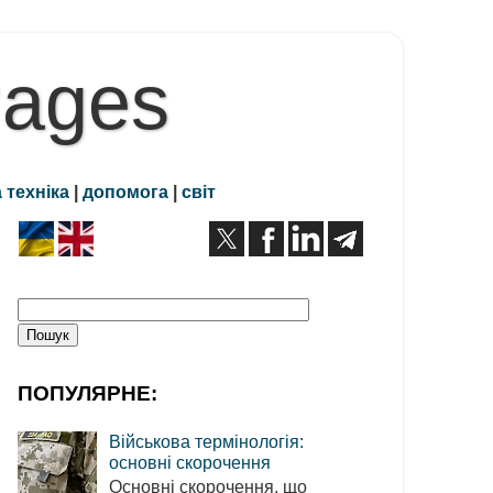
Pages
 техніка
|
допомога
|
світ
ПОПУЛЯРНЕ:
Військова термінологія:
основні скорочення
Основні скорочення, що