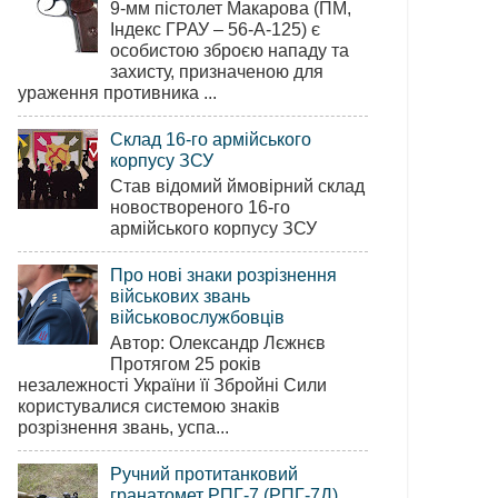
9-мм пістолет Макарова (ПМ,
Індекс ГРАУ – 56-А-125) є
особистою зброєю нападу та
захисту, призначеною для
ураження противника ...
Склад 16-го армійського
корпусу ЗСУ
Став відомий ймовірний склад
новоствореного 16-го
армійського корпусу ЗСУ
Про нові знаки розрізнення
військових звань
військовослужбовців
Автор: Олександр Лєжнєв
Протягом 25 років
незалежності України її Збройні Сили
користувалися системою знаків
розрізнення звань, успа...
Ручний протитанковий
гранатомет РПГ-7 (РПГ-7Д)