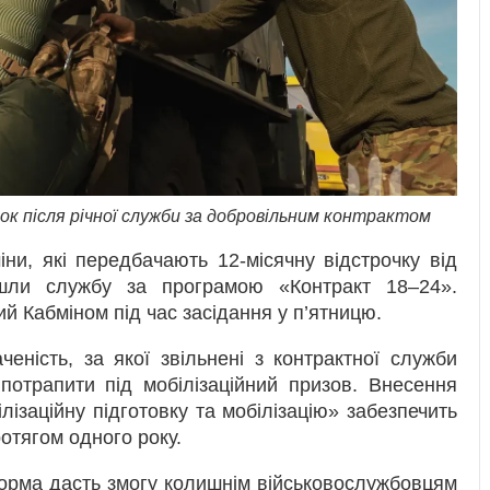
ок після річної служби за добровільним контрактом
іни, які передбачають 12-місячну відстрочку від
йшли службу за програмою «Контракт 18–24».
й Кабміном під час засідання у п’ятницю.
еність, за якої звільнені з контрактної служби
потрапити під мобілізаційний призов. Внесення
ізаційну підготовку та мобілізацію» забезпечить
отягом одного року.
норма дасть змогу колишнім військовослужбовцям