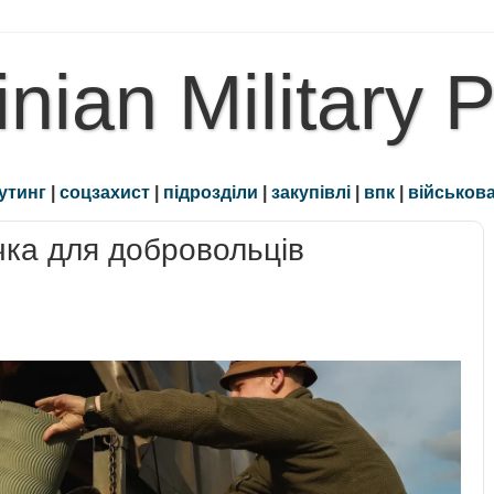
inian Military 
утинг
|
соцзахист
|
підрозділи
|
закупівлі
|
впк
|
військова
очка для добровольців