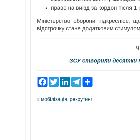
право на виїзд за кордон після 1 
Міністерство оборони підкреслює, щ
відстрочку стане додатковим стимулом
Ч
ЗСУ створили десятки п
F
T
L
T
S
a
w
i
e
h
c
i
n
l
a
e
t
k
e
r
#
мобілізація
,
рекрутинг
b
t
e
g
e
o
e
d
r
o
r
I
a
k
n
m