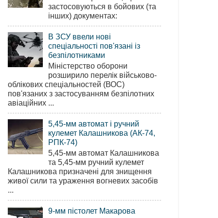
застосовуються в бойових (та
інших) документах:
В ЗСУ ввели нові
спеціальності пов'язані із
безпілотниками
Міністерство оборони
розширило перелік військово-
облікових спеціальностей (ВОС)
пов'язаних з застосуванням безпілотних
авіаційних ...
5,45-мм автомат і ручний
кулемет Калашникова (АК-74,
РПК-74)
5,45-мм автомат Калашникова
та 5,45-мм ручний кулемет
Калашникова призначені для знищення
живої сили та ураження вогневих засобів
...
9-мм пістолет Макарова