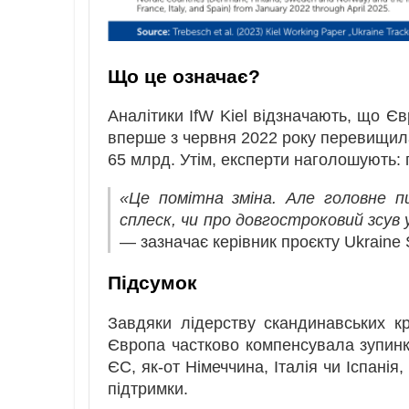
Що це означає?
Аналітики IfW Kiel відзначають, що Є
вперше з червня 2022 року перевищила
65 млрд. Утім, експерти наголошують: 
«Це помітна зміна. Але головне 
сплеск, чи про довгостроковий зсув 
— зазначає керівник проєкту Ukraine 
Підсумок
Завдяки лідерству скандинавських кра
Європа частково компенсувала зупинк
ЄС, як-от Німеччина, Італія чи Іспані
підтримки.