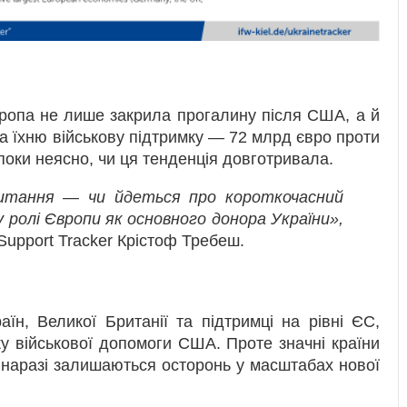
вропа не лише закрила прогалину після США, а й
 їхню військову підтримку — 72 млрд євро проти
поки неясно, чи ця тенденція довготривала.
питання — чи йдеться про короткочасний
у ролі Європи як основного донора України»,
Support Tracker Крістоф Требеш.
їн, Великої Британії та підтримці на рівні ЄС,
у військової допомоги США. Проте значні країни
я, наразі залишаються осторонь у масштабах нової