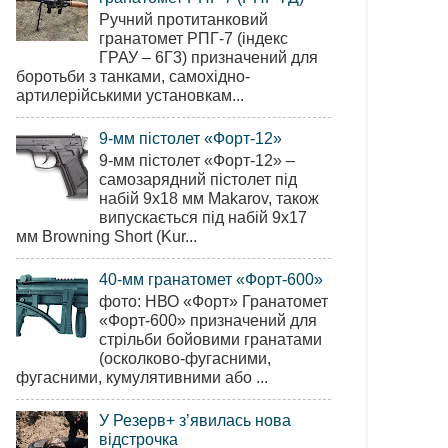
Ручний протитанковий
гранатомет РПГ-7 (індекс
ГРАУ – 6Г3) призначений для
боротьби з танками, самохідно-
артилерійськими установкам...
9-мм пістолет «Форт-12»
9-мм пістолет «Форт-12» –
самозарядний пістолет під
набій 9х18 мм Makarov, також
випускається під набій 9х17
мм Browning Short (Kur...
40-мм гранатомет «Форт-600»
фото: НВО «Форт» Гранатомет
«Форт-600» призначений для
стрільби бойовими гранатами
(осколково-фугасними,
фугасними, кумулятивними або ...
У Резерв+ з’явилась нова
відстрочка