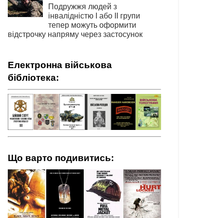
Подружжя людей з
інвалідністю І або ІІ групи
тепер можуть оформити
відстрочку напряму через застосунок
Електронна військова
бібліотека:
Що варто подивитись: