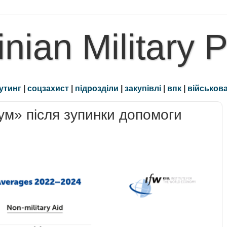
inian Military 
утинг
|
соцзахист
|
підрозділи
|
закупівлі
|
впк
|
військова
ум» після зупинки допомоги