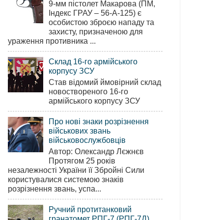
9-мм пістолет Макарова (ПМ,
Індекс ГРАУ – 56-А-125) є
особистою зброєю нападу та
захисту, призначеною для
ураження противника ...
Склад 16-го армійського
корпусу ЗСУ
Став відомий ймовірний склад
новоствореного 16-го
армійського корпусу ЗСУ
Про нові знаки розрізнення
військових звань
військовослужбовців
Автор: Олександр Лєжнєв
Протягом 25 років
незалежності України її Збройні Сили
користувалися системою знаків
розрізнення звань, успа...
Ручний протитанковий
гранатомет РПГ-7 (РПГ-7Д)