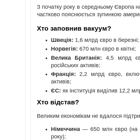
З початку року в середньому Європа н
частково пояснюється зупинкою америка
Хто заповнив вакуум?
Швеція:
1,6 млрд євро в березні;
Норвегія:
670 млн євро в квітні;
Велика Британія:
4,5 млрд єв
російських активів;
Франція:
2,2 млрд євро, вклю
активів;
ЄС:
як інституція виділив 12,2 мл
Хто відстав?
Великим економікам не вдалося підтри
Німеччина
— 650 млн євро (на 7
року);