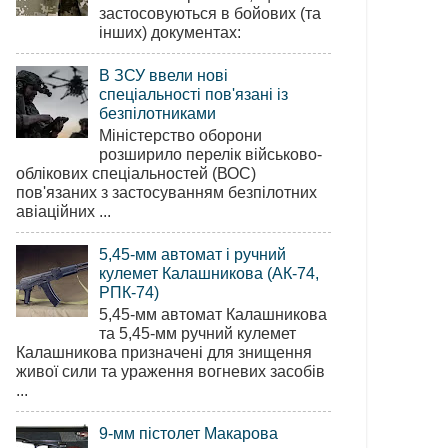
застосовуються в бойових (та
інших) документах:
В ЗСУ ввели нові
спеціальності пов'язані із
безпілотниками
Міністерство оборони
розширило перелік військово-
облікових спеціальностей (ВОС)
пов'язаних з застосуванням безпілотних
авіаційних ...
5,45-мм автомат і ручний
кулемет Калашникова (АК-74,
РПК-74)
5,45-мм автомат Калашникова
та 5,45-мм ручний кулемет
Калашникова призначені для знищення
живої сили та ураження вогневих засобів
...
9-мм пістолет Макарова