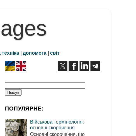
Pages
 техніка
|
допомога
|
світ
ПОПУЛЯРНЕ:
Військова термінологія:
основні скорочення
Основні скорочення, що