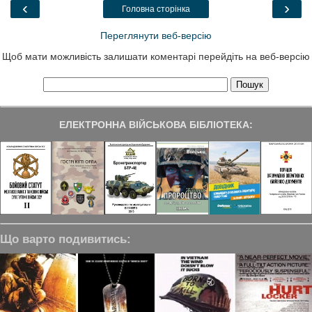
o
r
I
a
‹
›
Головна сторінка
k
n
m
Переглянути веб-версію
Щоб мати можливість залишати коментарі перейдіть на веб-версію
ЕЛЕКТРОННА ВІЙСЬКОВА БІБЛІОТЕКА:
Що варто подивитись: