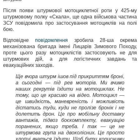
Після появи штурмової мотоциклетної роти у 425-му
штурмовому полку «Скала», ще одна військова частина
ЗСУ повідомила про застосування мотоциклів на полі
бою.
Відповідне
повідомлення
зробила 28-ша окрема
механізована бригада імені Лицарів Зимового Походу,
проте цього разу мотоциклістів застосовують не для
штурмових дій, а для логістичних завдань та
евакуаційних заходів.
Ще вчора штурм ішов під прикриттям броні,
а сьогодні — під рев моторів. Ми вчимо
наших рекрутів їздити на мотоциклах. Не
тому, що це красиво на відео. Мотоцикл —
це швидкість, маневреність і можливість
дістатись туди, куди не пролізе бронік і не
долетить дрон. Це про мобільну доставку
вантажів, підвоз боєкомплекту, евакуацію
поранених, якщо треба. І так — це не
штурмова група на двоколісних. Це просто
хлопці вчаться їздити. Щоб бути корисними