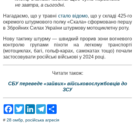
не завтра, а сьогодні.
Нагадаємо, що у травні
стало відомо
, що у складі 425-го
окремого штурмового полку «Скала» сформовано першу
в Збройних Силах України штурмову мотоциклетну роту.
Нову тактику штурму — швидкий прорив зони вогневого
контролю групами піхоти на легкому транспорті
(мотоциклах, багі, гольф-карах, самокатах тощо) почали
застосовувати російські військові у 2024 році.
Читати також:
СБУ переведе «зайвих» військовослужбовців до
ЗСУ
F
T
L
T
S
a
w
i
e
h
c
i
n
l
a
#
28 омбр
,
російська агресія
e
t
k
e
r
b
t
e
g
e
o
e
d
r