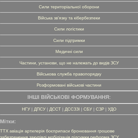
Сили територіальної оборони
Війська зв'язку та кібербезпеки
Сили логістики
Сили підтримки
Медичні сили
Частини, установи, що не належать до видів ЗСУ
Військова служба правопорядку
Розформовані військові частини
ІНШІ ВІЙСЬКОВІ ФОРМУВАННЯ:
НГУ
|
ДПСУ
|
ДССТ
|
ДССЗЗІ
|
СБУ
|
СЗР
|
УДО
Мітки:
ТТХ
авіація
артилерія
боєприпаси
бронювання
грошове
забезпечення
закупівлі
мобілізація
підсумки
реформа ЗСУ