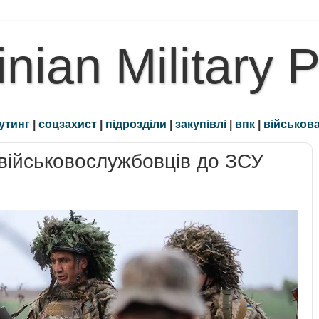
inian Military 
утинг
|
соцзахист
|
підрозділи
|
закупівлі
|
впк
|
військова
військовослужбовців до ЗСУ