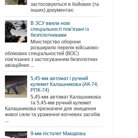
застосовуються в бойових (та
інших) документах:
В ЗСУ ввели нові
спеціальності пов'язані із
безпілотниками
Міністерство оборони
розширило перелік військово-
облікових спеціальностей (ВОС)
пов'язаних з застосуванням безпілотних
авіаційних ...
5,45-мм автомат і ручний
кулемет Калашникова (АК-74,
РПК-74)
5,45-мм автомат Калашникова
та 5,45-мм ручний кулемет
Калашникова призначені для знищення
живої сили та ураження вогневих засобів
...
9-мм пістолет Макарова