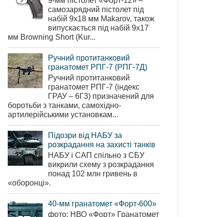
9-мм пістолет «Форт-12» –
самозарядний пістолет під
набій 9х18 мм Makarov, також
випускається під набій 9х17
мм Browning Short (Kur...
Ручний протитанковий
гранатомет РПГ-7 (РПГ-7Д)
Ручний протитанковий
гранатомет РПГ-7 (індекс
ГРАУ – 6Г3) призначений для
боротьби з танками, самохідно-
артилерійськими установкам...
Підозри від НАБУ за
розкрадання на захисті танків
НАБУ і САП спільно з СБУ
викрили схему з розкрадання
понад 102 млн гривень в
«оборонці».
40-мм гранатомет «Форт-600»
фото: НВО «Форт» Гранатомет