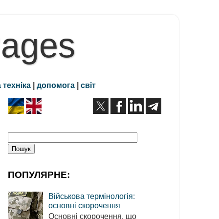
Pages
 техніка
|
допомога
|
світ
ПОПУЛЯРНЕ:
Військова термінологія:
основні скорочення
Основні скорочення, що