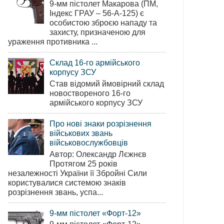
9-мм пістолет Макарова (ПМ,
Індекс ГРАУ – 56-А-125) є
особистою зброєю нападу та
захисту, призначеною для
ураження противника ...
Склад 16-го армійського
корпусу ЗСУ
Став відомий ймовірний склад
новоствореного 16-го
армійського корпусу ЗСУ
Про нові знаки розрізнення
військових звань
військовослужбовців
Автор: Олександр Лєжнєв
Протягом 25 років
незалежності України її Збройні Сили
користувалися системою знаків
розрізнення звань, успа...
9-мм пістолет «Форт-12»