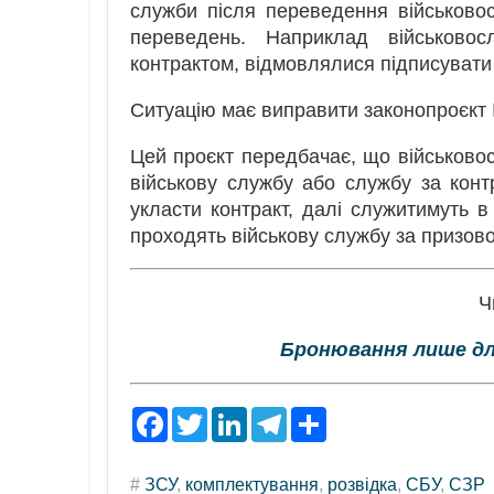
служби після переведення військово
переведень. Наприклад військово
контрактом, відмовлялися підписувати
Ситуацію має виправити законопроєкт 
Цей проєкт передбачає, що військовос
військову службу або службу за кон
укласти контракт, далі служитимуть в
проходять військову службу за призовом
Ч
Бронювання лише для
F
T
L
T
S
a
w
i
e
h
c
i
n
l
a
e
t
k
e
r
#
ЗСУ
,
комплектування
,
розвідка
,
СБУ
,
СЗР
b
t
e
g
e