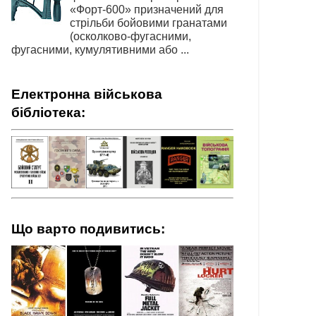
«Форт-600» призначений для
стрільби бойовими гранатами
(осколково-фугасними,
фугасними, кумулятивними або ...
Електронна військова
бібліотека:
Що варто подивитись: