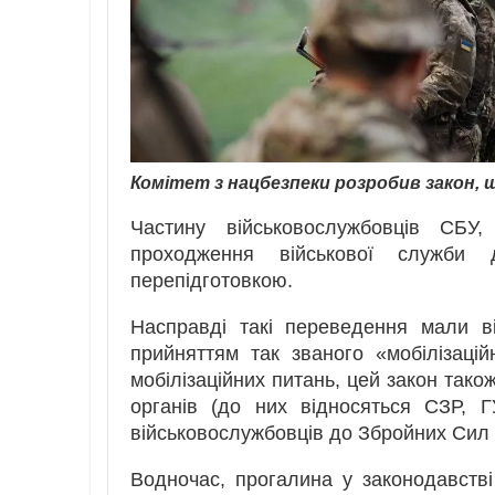
Комітет з нацбезпеки розробив закон, 
Частину військовослужбовців СБ
проходження військової служби
перепідготовкою.
Насправді такі переведення мали в
прийняттям так званого «мобілізаці
мобілізаційних питань, цей закон так
органів (до них відносяться СЗР, 
військовослужбовців до Збройних Сил 
Водночас, прогалина у законодавстві 