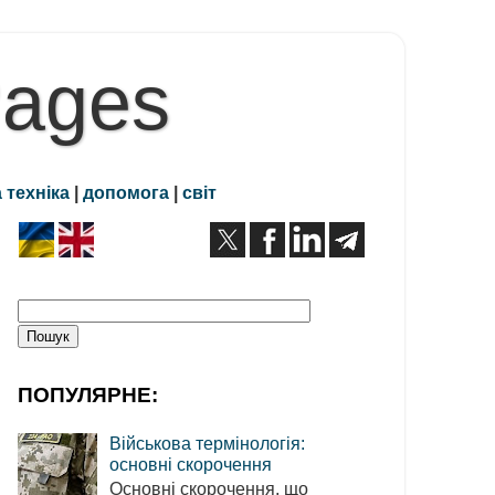
Pages
 техніка
|
допомога
|
світ
ПОПУЛЯРНЕ:
Військова термінологія:
основні скорочення
Основні скорочення, що