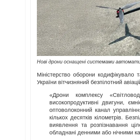
Нові дрони оснащені системами автоматич
Міністерство оборони кодифікувало 
України вітчизняний безпілотний авіац
«Дрони комплексу «Світлово
високопродуктивні двигуни, ємн
оптоволоконний канал управлінн
кількох десятків кілометрів. Без
виявлення та розпізнавання ціл
обладнані денними або нічними к