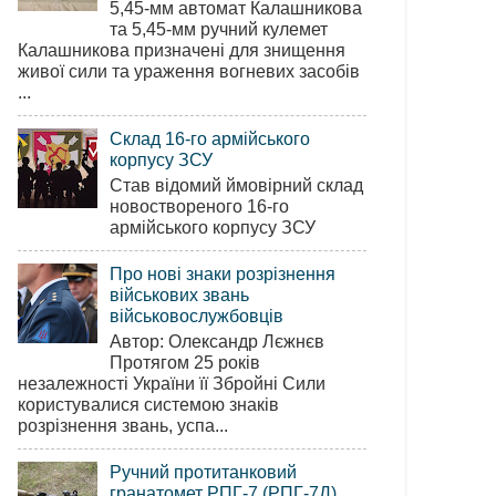
5,45-мм автомат Калашникова
та 5,45-мм ручний кулемет
Калашникова призначені для знищення
живої сили та ураження вогневих засобів
...
Склад 16-го армійського
корпусу ЗСУ
Став відомий ймовірний склад
новоствореного 16-го
армійського корпусу ЗСУ
Про нові знаки розрізнення
військових звань
військовослужбовців
Автор: Олександр Лєжнєв
Протягом 25 років
незалежності України її Збройні Сили
користувалися системою знаків
розрізнення звань, успа...
Ручний протитанковий
гранатомет РПГ-7 (РПГ-7Д)