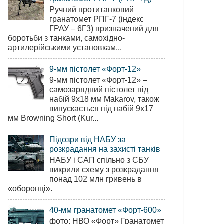
Ручний протитанковий
гранатомет РПГ-7 (індекс
ГРАУ – 6Г3) призначений для
боротьби з танками, самохідно-
артилерійськими установкам...
9-мм пістолет «Форт-12»
9-мм пістолет «Форт-12» –
самозарядний пістолет під
набій 9х18 мм Makarov, також
випускається під набій 9х17
мм Browning Short (Kur...
Підозри від НАБУ за
розкрадання на захисті танків
НАБУ і САП спільно з СБУ
викрили схему з розкрадання
понад 102 млн гривень в
«оборонці».
40-мм гранатомет «Форт-600»
фото: НВО «Форт» Гранатомет