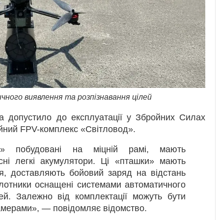
ного виявлення та розпізнавання цілей
та допустило до експлуатації у Збройних Силах
ійний FPV-комплекс «Світловод».
д» побудовані на міцній рамі, мають
існі легкі акумулятори. Ці «пташки» мають
я, доставляють бойовий заряд на відстань
пілотники оснащені системами автоматичного
ей. Залежно від комплектації можуть бути
амерами», — повідомляє відомство.