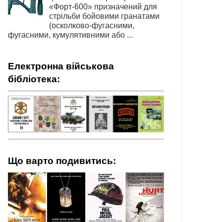
«Форт-600» призначений для
стрільби бойовими гранатами
(осколково-фугасними,
фугасними, кумулятивними або ...
Електронна військова
бібліотека:
Що варто подивитись: