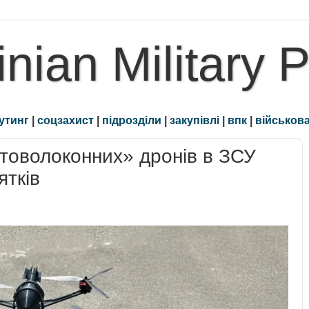
inian Military 
утинг
|
соцзахист
|
підрозділи
|
закупівлі
|
впк
|
військова
оптоволоконних» дронів в ЗСУ
ятків