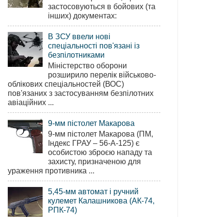
застосовуються в бойових (та
інших) документах:
В ЗСУ ввели нові
спеціальності пов'язані із
безпілотниками
Міністерство оборони
розширило перелік військово-
облікових спеціальностей (ВОС)
пов'язаних з застосуванням безпілотних
авіаційних ...
9-мм пістолет Макарова
9-мм пістолет Макарова (ПМ,
Індекс ГРАУ – 56-А-125) є
особистою зброєю нападу та
захисту, призначеною для
ураження противника ...
5,45-мм автомат і ручний
кулемет Калашникова (АК-74,
РПК-74)