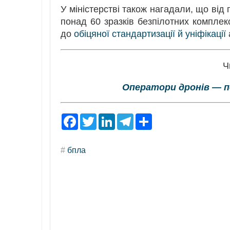
У міністерстві також нагадали, що від
понад 60 зразків безпілотних комплек
до
обіцяної стандартизації й уніфікації
Ч
Оператори дронів — п
F
T
L
T
S
a
w
i
e
h
c
i
n
l
a
e
t
k
e
r
#
бпла
b
t
e
g
e
o
e
d
r
o
r
I
a
k
n
m