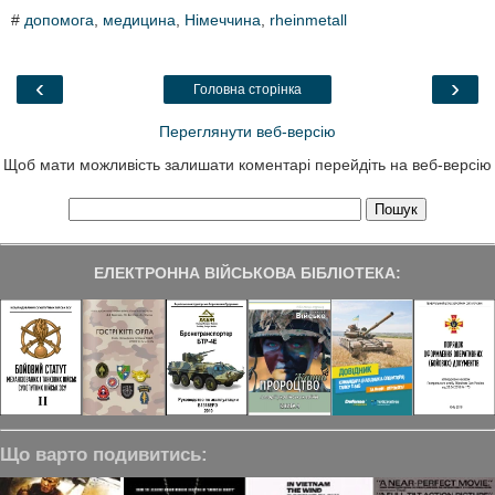
c
i
n
l
a
#
допомога
,
медицина
,
Німеччина
,
rheinmetall
e
t
k
e
r
b
t
e
g
e
o
e
d
r
o
r
I
a
‹
›
Головна сторінка
k
n
m
Переглянути веб-версію
Щоб мати можливість залишати коментарі перейдіть на веб-версію
ЕЛЕКТРОННА ВІЙСЬКОВА БІБЛІОТЕКА:
Що варто подивитись: