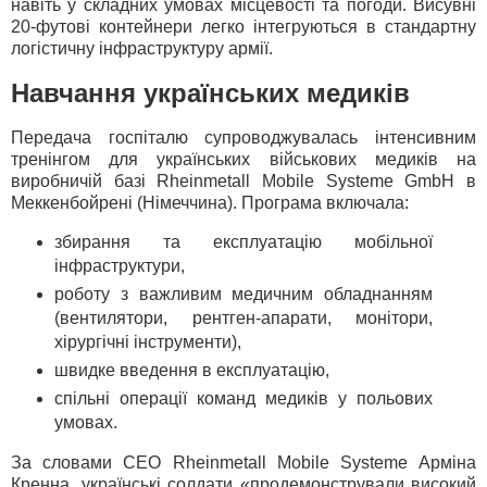
навіть у складних умовах місцевості та погоди. Висувні
20-футові контейнери легко інтегруються в стандартну
логістичну інфраструктуру армії.
Навчання українських медиків
Передача госпіталю супроводжувалась інтенсивним
тренінгом для українських військових медиків на
виробничій базі Rheinmetall Mobile Systeme GmbH в
Меккенбойрені (Німеччина). Програма включала:
збирання та експлуатацію мобільної
інфраструктури,
роботу з важливим медичним обладнанням
(вентилятори, рентген‑апарати, монітори,
хірургічні інструменти),
швидке введення в експлуатацію,
спільні операції команд медиків у польових
умовах.
За словами CEO Rheinmetall Mobile Systeme Арміна
Кренна, українські солдати «продемонстрували високий