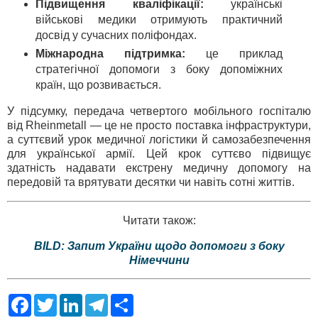
Підвищення кваліфікації:
українські
військові медики отримують практичний
досвід у сучасних поліфондах.
Міжнародна підтримка:
це приклад
стратегічної допомоги з боку допоміжних
країн, що розвивається.
У підсумку, передача четвертого мобільного госпіталю
від Rheinmetall — це не просто поставка інфраструктури,
а суттєвий урок медичної логістики й самозабезпечення
для української армії. Цей крок суттєво підвищує
здатність надавати екстрену медичну допомогу на
передовій та врятувати десятки чи навіть сотні життів.
Читати також:
BILD: Запит України щодо допомоги з боку
Німеччини
F
T
L
T
S
a
w
i
e
h