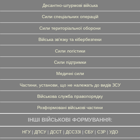
Десантно-штурмові війська
Сили спеціальних операцій
Сили територіальної оборони
Війська зв'язку та кібербезпеки
Сили логістики
Сили підтримки
Медичні сили
Частини, установи, що не належать до видів ЗСУ
Військова служба правопорядку
Розформовані військові частини
ІНШІ ВІЙСЬКОВІ ФОРМУВАННЯ:
НГУ
|
ДПСУ
|
ДССТ
|
ДССЗЗІ
|
СБУ
|
СЗР
|
УДО