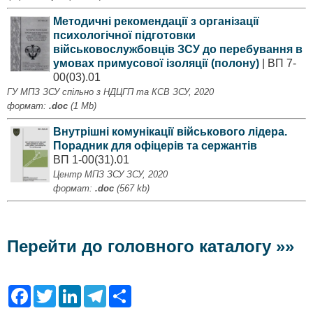
Методичні рекомендації з організації
психологічної підготовки
військовослужбовців ЗСУ до перебування в
умовах примусової ізоляції (полону)
| ВП 7-
00(03).01
ГУ МПЗ ЗСУ спільно з НДЦГП та КСВ ЗСУ, 2020
формат:
.doc
(1 Mb)
Внутрішні комунікації військового лідера.
Порадник для офіцерів та сержантів
ВП 1-00(31).01
Центр МПЗ ЗСУ ЗСУ, 2020
формат:
.doc
(567 kb)
Перейти до головного каталогу »»
F
T
L
T
S
a
w
i
e
h
c
i
n
l
a