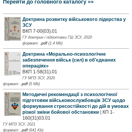
Перейти до головного каталогу »»
Доктрина розвитку військового лідерства у
ЗСУ
ВКП 7-00(03).01
ГУ доктрин і підготовки ГШ ЗСУ, 2020
формат:
.pdf
(1,4 Mb)
Доктрина «Морально-психологічне
забезпечення військ (сил) в об'єднаних
операціях»
ВКП 1-58(31).01
ГУ МПЗ ЗСУ, 2020
формат:
.pdf
(5 Mb)
Методичні рекомендації з психологічної
підготовки військовослужбовців ЗСУ щодо
формування стресостійкості до дій в умовах
різкої зміни бойової обстановки
| КП 1-
160(31)03.01
ГУ МПЗ ЗСУ, 2021
формат:
.pdf
(641 Kb)