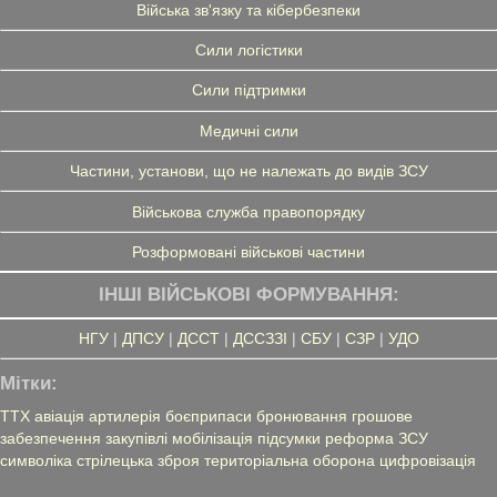
Війська зв'язку та кібербезпеки
Сили логістики
Сили підтримки
Медичні сили
Частини, установи, що не належать до видів ЗСУ
Військова служба правопорядку
Розформовані військові частини
ІНШІ ВІЙСЬКОВІ ФОРМУВАННЯ:
НГУ
|
ДПСУ
|
ДССТ
|
ДССЗЗІ
|
СБУ
|
СЗР
|
УДО
Мітки:
ТТХ
авіація
артилерія
боєприпаси
бронювання
грошове
забезпечення
закупівлі
мобілізація
підсумки
реформа ЗСУ
символіка
стрілецька зброя
територіальна оборона
цифровізація