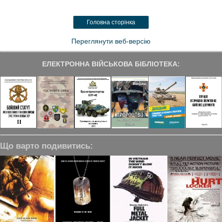
e
t
k
e
r
b
t
e
g
e
Головна сторінка
o
e
d
r
o
r
I
a
k
n
m
Переглянути веб-версію
ЕЛЕКТРОННА ВІЙСЬКОВА БІБЛІОТЕКА:
Що варто подивитись: