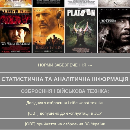
НОРМИ ЗАБЕЗПЕЧЕННЯ »»
СТАТИСТИЧНА ТА АНАЛІТИЧНА ІНФОРМАЦІЯ
ОЗБРОЄННЯ І ВІЙСЬКОВА ТЕХНІКА:
Довідник з озброєння і військової техніки
[ОВТ] допущено до експлуатації в ЗСУ
[ОВТ] прийняття на озброєння ЗС України