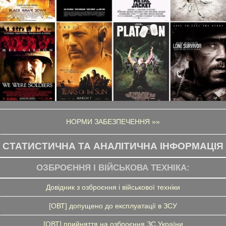
НОРМИ ЗАБЕЗПЕЧЕННЯ »»
СТАТИСТИЧНА ТА АНАЛІТИЧНА ІНФОРМАЦІЯ
ОЗБРОЄННЯ І ВІЙСЬКОВА ТЕХНІКА:
Довідник з озброєння і військової техніки
[ОВТ] допущено до експлуатації в ЗСУ
[ОВТ] прийняття на озброєння ЗС України