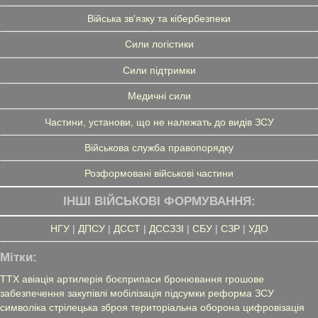
Війська зв'язку та кібербезпеки
Сили логістики
Сили підтримки
Медичні сили
Частини, установи, що не належать до видів ЗСУ
Військова служба правопорядку
Розформовані військові частини
ІНШІ ВІЙСЬКОВІ ФОРМУВАННЯ:
НГУ
|
ДПСУ
|
ДССТ
|
ДССЗЗІ
|
СБУ
|
СЗР
|
УДО
Мітки:
ТТХ
авіація
артилерія
боєприпаси
бронювання
грошове
забезпечення
закупівлі
мобілізація
підсумки
реформа ЗСУ
символіка
стрілецька зброя
територіальна оборона
цифровізація