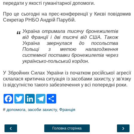
передати у якості гуманітарної допомоги.
Про це сьогодні на прес-конференції у Києві повідомив
Секретар РНБО Андрій Парубій.
Україна отримала тисячу бронежилетів
“
від Франції і дві тисячі від США. Також
Україна звернулася до посольства
Польщі з метою налагодження
системної поставки бронежилетів через
українсько-польський кордон.
У Збройних Силах України із початком російської агресії
склалася критична ситуація із засобами захисту, у зв'язку
із відсутністю такого забезпечення у всі попередні роки.
F
T
L
T
S
a
w
i
e
h
c
i
n
l
a
#
допомога
,
засоби захисту
,
Франція
e
t
k
e
r
b
t
e
g
e
o
e
d
r
o
r
I
a
‹
›
Головна сторінка
k
n
m