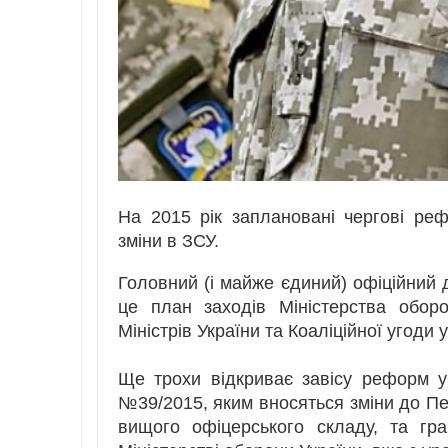
На 2015 рік заплановані чергові реф
зміни в ЗСУ.
Головний (і майже єдиний) офіційний д
це план заходів Міністерства обор
Міністрів України та Коаліційної угоди у
Ще трохи відкриває завісу реформ у
№39/2015, яким вносяться зміни до П
вищого офіцерського складу, та гр