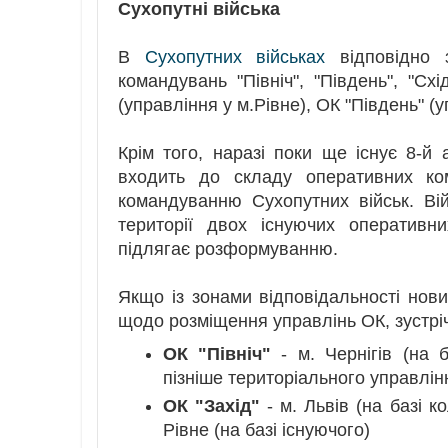
Сухопутні війська
В
Сухопутних військах
відповідно з
командувань "Північ", "Південь", "Схі
(управління у м.Рівне), ОК "Південь" (
Крім того, наразі поки ще існує 8-й
входить до складу оперативних ко
командуванню Сухопутних військ. Вій
території двох існуючих оперативн
підлягає розформуванню.
Якщо із зонами відповідальності нов
щодо розміщення управлінь ОК, зустрі
ОК "Північ"
- м. Чернігів (на 
пізніше територіального управлінн
ОК "Захід"
- м. Львів (на базі к
Рівне (на базі існуючого)