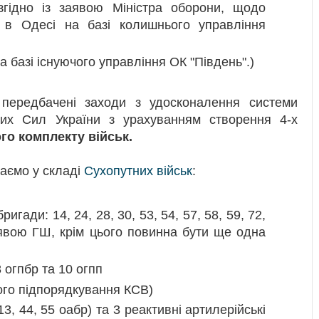
згідно із заявою Міністра оборони, щодо
в Одесі на базі колишнього управління
а базі існуючого управління ОК "Південь".)
передбачені заходи з удосконалення системи
йних Сил України з урахуванням створення 4-х
го комплекту військ.
аємо у складі
Сухопутних військ
:
игади: 14, 24, 28, 30, 53, 54, 57, 58, 59, 72,
заявою ГШ, крім цього повинна бути ще одна
8 огпбр та 10 огпп
ого підпорядкування КСВ)
13, 44, 55 оабр) та 3 реактивні артилерійські