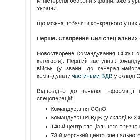
Міністерстві оборони України, вже з у
України.
Що можна побачити конкретного у цих
Перше. Створення Сил спеціальних 
Новостворене Командування ССпО оч
категорія). Перший заступник коман
військ (у званні до генерал-майо
командувати
частинами ВДВ
у складі 
Відповідно до наявної інформації
спецоперацій:
Командування ССпО
Командування ВДВ (у складі КСС
140-й центр спеціального призна
73-й морський центр спеціальног