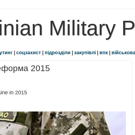
inian Military 
утинг
|
соцзахист
|
підрозділи
|
закупівлі
|
впк
|
військова
реформа 2015
ine in 2015