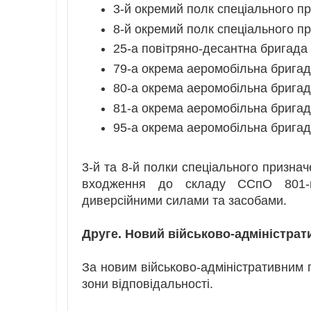
3-й окремий полк спеціального п
8-й окремий полк спеціального п
25-а повітряно-десантна бригада
79-а окрема аеромобільна брига
80-а окрема аеромобільна брига
81-а окрема аеромобільна брига
95-а окрема аеромобільна брига
3-й та 8-й полки спеціального призна
входження до складу ССпО 801-г
диверсійними силами та засобами.
Друге. Новий військово-адміністрат
За новим військово-адміністративним 
зони відповідальності.