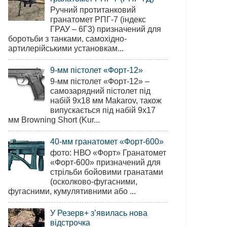
Ручний протитанковий
гранатомет РПГ-7 (індекс
ГРАУ – 6Г3) призначений для
боротьби з танками, самохідно-
артилерійськими установкам...
9-мм пістолет «Форт-12»
9-мм пістолет «Форт-12» –
самозарядний пістолет під
набій 9х18 мм Makarov, також
випускається під набій 9х17
мм Browning Short (Kur...
40-мм гранатомет «Форт-600»
фото: НВО «Форт» Гранатомет
«Форт-600» призначений для
стрільби бойовими гранатами
(осколково-фугасними,
фугасними, кумулятивними або ...
У Резерв+ з’явилась нова
відстрочка