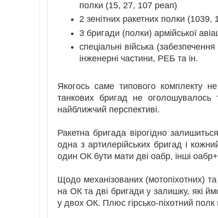
полки (15, 27, 107 реап)
2 зенітних ракетних полки (1039, 
3 бригади (полки) армійської авіац
спеціальні війська (забезпечення 
інженерні частини, РЕБ та ін.
Якогось саме типового комплекту н
танкових бригад не оголошувалось 
найближчий перспективі.
Ракетна бригада вірогідно залишитьс
одна з артилерійських бригад і кожни
один ОК бути мати дві оабр, інші оабр
Щодо механізованих (мотопіхотних) та 
на ОК та дві бригади у залишку, які й
у двох ОК. Плюс гірсько-піхотний полк