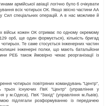
инами армійської авіації логічно було б очікувати
ування всіх чотирьох ОК. Якщо звісно частини АА
у Сил спеціальних операцій. А в нас можливе й
их військ кожен ОК отримає по одному окремому
129 орб, ще один формується), кількість бригад
о чотирьох. Те саме стосується інженерних частин
(колишні інженерні полки, що мають батальйони
ини РЕБ також ймовірно чекає реорганізації із
ення чотирьох повітряних командувань "Центр",
сть трьох існуючих ПвК "Центр" (управління у
ня у м.Одеса), ПвК "Захід" (управління м.Львів).
мою підлягали розформуванню із передачею