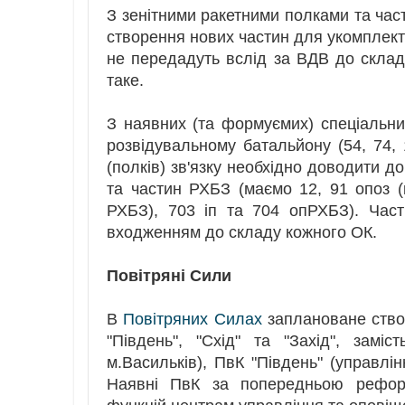
З зенітними ракетними полками та част
створення нових частин для укомплект
не передадуть вслід за ВДВ до склад
таке.
З наявних (та формуємих) спеціальн
розвідувальному батальйону (54, 74, 
(полків) зв'язку необхідно доводити д
та частин РХБЗ (маємо 12, 91 опоз 
РХБЗ), 703 іп та 704 опРХБЗ). Част
входженням до складу кожного ОК.
Повітряні Сили
В
Повітряних Силах
заплановане створ
"Південь", "Схід" та "Захід", замі
м.Васильків), ПвК "Південь" (управлін
Наявні ПвК за попередньою рефор