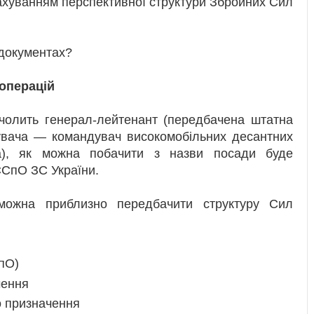
рахуванням перспективної структури Збройних Сил
 документах?
операцій
олить генерал-лейтенант (передбачена штатна
дувача — командувач високомобільних десантних
ра), як можна побачити з назви посади буде
ССпО ЗС України.
 можна приблизно передбачити структуру Сил
пО)
чення
о призначення