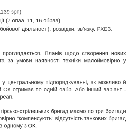
1139 зрп)
ії (7 опаа, 11, 16 обраа)
бойової діяльності): розвідки, зв'язку, РХБЗ,
е проглядається. Планів щодо створення нових
та за умови наявності техніки малоймовірно у
я у центральному підпорядкуванні, як можливо й
й ОК отримає по одній оабр. Або інший варіант -
+реап.
гірсько-стрілецьких бригад маємо по три бригади
мовірно "компенсують" відсутність танкових бригад
 в одному з ОК.