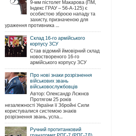
9-мм пістолет Макарова (ПМ,
Індекс ГРАУ – 56-А-125) є
особистою зброєю нападу та
захисту, призначеною для
ураження противника ...
Склад 16-го армійського
корпусу ЗСУ
Став відомий ймовірний склад
новоствореного 16-го
армійського корпусу ЗСУ
Про нові знаки розрізнення
військових звань
військовослужбовців
Автор: Олександр Лєжнєв
Протягом 25 років
незалежності України її Збройні Сили
користувалися системою знаків
розрізнення звань, успа...
Ручний протитанковий
гранатомет РПГ-7 (РПГ-7Д)