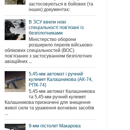
застосовуються в бойових (та
інших) документах:
В ЗСУ ввели нові
спеціальності пов'язані із
безпілотниками
Міністерство оборони
розширило перелік військово-
облікових спеціальностей (ВОС)
пов'язаних з застосуванням безпілотних
авіаційних ...
5,45-мм автомат і ручний
кулемет Калашникова (АК-74,
РПК-74)
5,45-мм автомат Калашникова
та 5,45-мм ручний кулемет
Калашникова призначені для знищення
живої сили та ураження вогневих засобів
...
9-мм пістолет Макарова