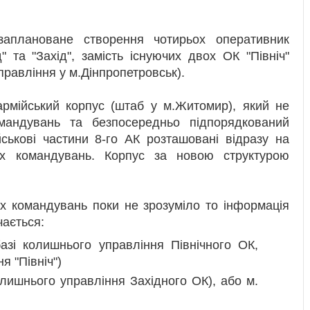
аплановане створення чотирьох оперативник
д" та "Захід", замість існуючих двох ОК "Північ"
управління у м.Дінпропетровськ).
 армійський корпус (штаб у м.Житомир), який не
мандувань та безпосередньо підпорядкований
ськові частини 8-го АК розташовані відразу на
их командувань. Корпус за новою структурою
их командувань поки не зрозуміло то інформація
чається:
базі колишнього управління Північного ОК,
я "Північ")
олишнього управління Західного ОК), або м.