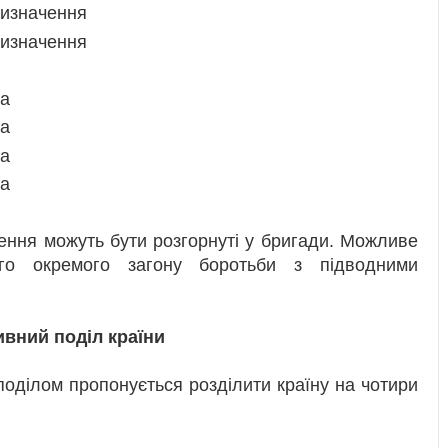
ризначення
ризначення
да
да
да
да
чення можуть бути розгорнуті у бригади. Можливе
о окремого загону боротьби з підводними
ивний поділ країни
поділом пропонується розділити країну на чотири