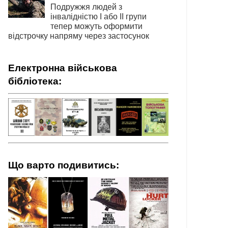
Подружжя людей з
інвалідністю І або ІІ групи
тепер можуть оформити
відстрочку напряму через застосунок
Електронна військова
бібліотека:
Що варто подивитись: