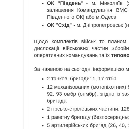
ОК "Південь
" - м. Миколаїв (
залишення Командування ВМС 
Південного ОК) або м.Одеса
ОК "Схід"
- м. Дніпропетровськ (н
Щодо комплектів військ то планом 
дислокації військових частин Збро
оперативних командувань та їх
типово
За наявною на сьогодні інформацією м
2 танкові бригади: 1, 17 отбр
12 механізованих (мотопіхотних) бр
92, 93 омбр (опмбр), згідно із 
бригада
2 гірсько-стрілецьких частини: 12
1 ракетну бригаду (безпосереднь
5 артилерійських бригад (26, 40, 