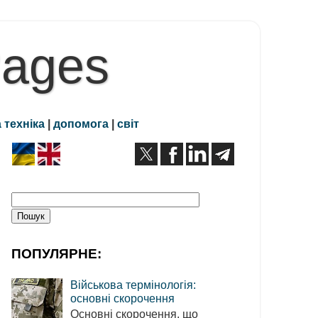
Pages
 техніка
|
допомога
|
світ
ПОПУЛЯРНЕ:
Військова термінологія:
основні скорочення
Основні скорочення, що