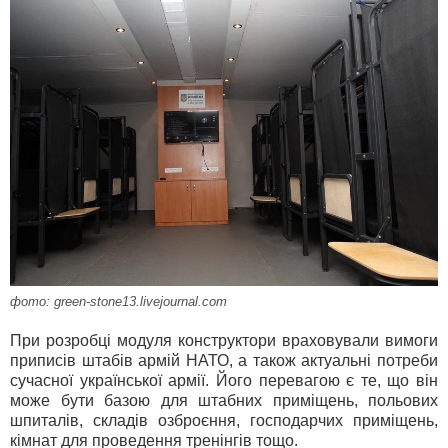
фото: green-stone13.livejournal.com
При розробці модуля конструктори враховували вимоги
приписів штабів армій НАТО, а також актуальні потреби
сучасної української армії. Його перевагою є те, що він
може бути базою для штабних приміщень, польових
шпиталів, складів озброєння, господарчих приміщень,
кімнат для проведення тренінгів тощо.