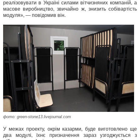
реалізовувати в Україні силами вітчизняних компаній, а
масове виробництво, звичайно ж, знизить собівартість
модуля», — повідомив він.
фото: green-stone13.livejournal.com
У межах проекту, окрім казарми, буде виготовлено ще
два модулі, їхнє призначення зараз узгоджується з