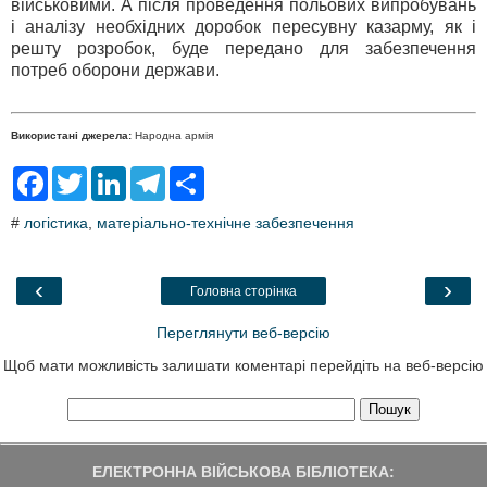
військовими. А після проведення польових випробувань
і аналізу необхідних доробок пересувну казарму, як і
решту розробок, буде передано для забезпечення
потреб оборони держави.
Використані джерела:
Народна армія
F
T
L
T
S
a
w
i
e
h
c
i
n
l
a
#
логістика
,
матеріально-технічне забезпечення
e
t
k
e
r
b
t
e
g
e
o
e
d
r
o
r
I
a
‹
›
Головна сторінка
k
n
m
Переглянути веб-версію
Щоб мати можливість залишати коментарі перейдіть на веб-версію
ЕЛЕКТРОННА ВІЙСЬКОВА БІБЛІОТЕКА: