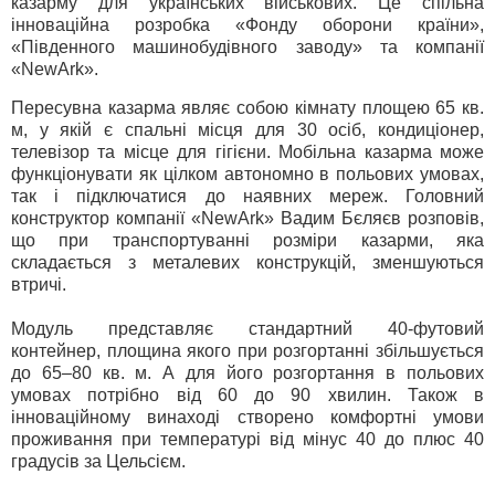
казарму для українських військових. Це спільна
інноваційна розробка «Фонду оборони країни»,
«Південного машинобудівного заводу» та компанії
«NewArk».
Пересувна казарма являє собою кімнату площею 65 кв.
м, у якій є спальні місця для 30 осіб, кондиціонер,
телевізор та місце для гігієни. Мобільна казарма може
функціонувати як цілком автономно в польових умовах,
так і підключатися до наявних мереж. Головний
конструктор компанії «NewArk» Вадим Бєляєв розповів,
що при транспортуванні розміри казарми, яка
складається з металевих конструкцій, зменшуються
втричі.
Модуль представляє стандартний 40-футовий
контейнер, площина якого при розгортанні збільшується
до 65–80 кв. м. А для його розгортання в польових
умовах потрібно від 60 до 90 хвилин. Також в
інноваційному винаході створено комфортні умови
проживання при температурі від мінус 40 до плюс 40
градусів за Цельсієм.