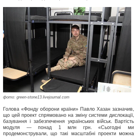
фото: green-stone13.livejournal.com
Голова «Фонду оборони країни» Павло Хазан зазначив,
що цей проект спрямовано на зміну системи дислокації,
базування і забезпечення українських військ. Вартість
модуля — понад 1 млн грн. «Сьогодні ми
продемонстрували, що такі масштабні проекти можна