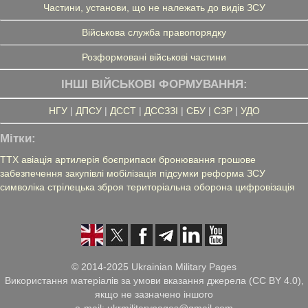
Частини, установи, що не належать до видів ЗСУ
Військова служба правопорядку
Розформовані військові частини
ІНШІ ВІЙСЬКОВІ ФОРМУВАННЯ:
НГУ
|
ДПСУ
|
ДССТ
|
ДССЗЗІ
|
СБУ
|
СЗР
|
УДО
Мітки:
ТТХ
авіація
артилерія
боєприпаси
бронювання
грошове
забезпечення
закупівлі
мобілізація
підсумки
реформа ЗСУ
символіка
стрілецька зброя
територіальна оборона
цифровізація
© 2014-2025 Ukrainian Military Pages
Використання матеріалів за умови вказання джерела (CC BY 4.0),
якщо не зазначено іншого
e-mail: ukrmilitarypages@gmail.com