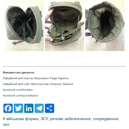
Використані джерела:
Офіційний веб-портал Верховної Ради України
Офіційний веб-сайт Міністерства оборони України
facebook.com/konsles
facebook.com/yuri.biriukov
F
T
L
T
S
a
w
i
e
h
c
i
n
l
a
#
військова форма
,
ЗСУ
,
речове забезпечення
,
спорядження
,
e
t
k
e
r
тил
b
t
e
g
e