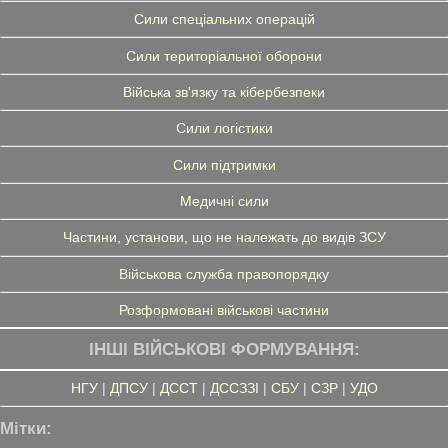
Сили спеціальних операцій
Сили територіальної оборони
Війська зв'язку та кібербезпеки
Сили логістики
Сили підтримки
Медичні сили
Частини, установи, що не належать до видів ЗСУ
Військова служба правопорядку
Розформовані військові частини
ІНШІ ВІЙСЬКОВІ ФОРМУВАННЯ:
НГУ
|
ДПСУ
|
ДССТ
|
ДССЗЗІ
|
СБУ
|
СЗР
|
УДО
Мітки: