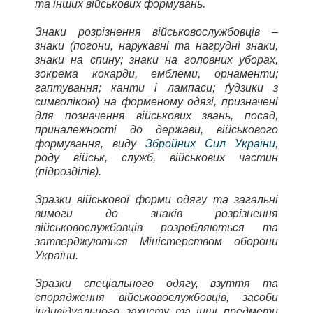
та інших військових формувань.
Знаки розрізнення військовослужбовців –
знаки (погони, нарукавні та нагрудні знаки,
знаки на спину; знаки на головних уборах,
зокрема кокарди, емблеми, орнаменти;
гаптування; канти і лампаси; ґудзики з
символікою) на форменому одязі, призначені
для позначення військових звань, посад,
приналежності до держави, військового
формування, виду
Збройних Сил України
,
роду військ, служб, військових частин
(підрозділів).
Зразки військової форми одягу та загальні
вимоги до знаків розрізнення
військовослужбовців розробляються та
затверджуються Міністерством оборони
України.
Зразки спеціального одягу, взуття та
спорядження військовослужбовців, засоби
індивідуального захисту та інші предмети