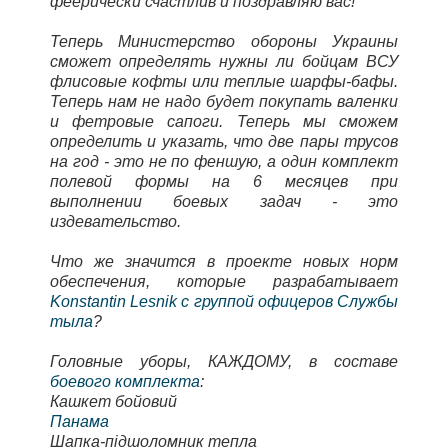
феерически счастлив и поздравляю вас!
Теперь Министерство обороны Украины
сможет определять нужны ли бойцам ВСУ
флисовые кофты или теплые шарфы-бафы.
Теперь нам не надо будет покупать валенки
и фетровые сапоги. Теперь мы сможем
определить и указать, что две пары трусов
на год - это не по феншую, а один комплект
полевой формы на 6 месяцев при
выполнении боевых задач - это
издевательство.
Что же значится в проекте новых норм
обеспечения, которые разрабатывает
Konstantin Lesnik с группой офицеров Службы
тыла
?
Головные уборы, КАЖДОМУ, в составе
боевого комплекта
:
Кашкет бойовий
Панама
Шапка-підшоломник тепла