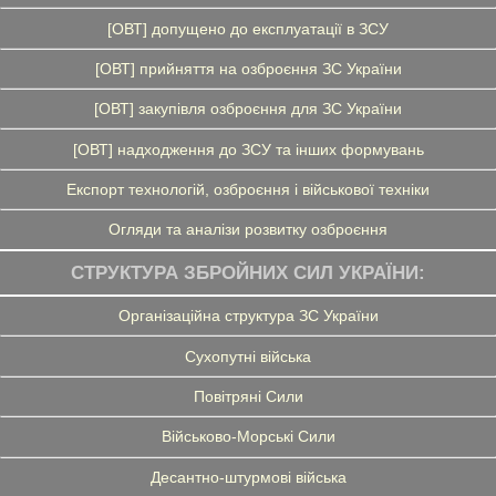
[ОВТ] допущено до експлуатації в ЗСУ
[ОВТ] прийняття на озброєння ЗС України
[ОВТ] закупівля озброєння для ЗС України
[ОВТ] надходження до ЗСУ та інших формувань
Експорт технологій, озброєння і військової техніки
Огляди та аналізи розвитку озброєння
СТРУКТУРА ЗБРОЙНИХ СИЛ УКРАЇНИ:
Організаційна структура ЗС України
Сухопутні війська
Повітряні Сили
Військово-Морські Сили
Десантно-штурмові війська