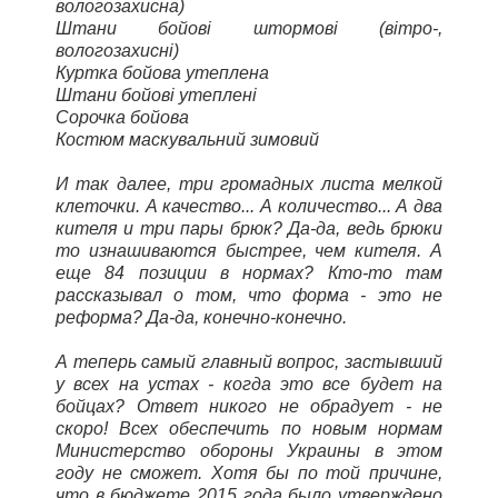
вологозахисна)
Штани бойові штормові (вітро-,
вологозахисні)
Куртка бойова утеплена
Штани бойові утеплені
Сорочка бойова
Костюм маскувальний зимовий
И так далее, три громадных листа мелкой
клеточки. А качество... А количество... А два
кителя и три пары брюк? Да-да, ведь брюки
то изнашиваются быстрее, чем кителя. А
еще 84 позиции в нормах? Кто-то там
рассказывал о том, что форма - это не
реформа? Да-да, конечно-конечно.
А теперь самый главный вопрос, застывший
у всех на устах - когда это все будет на
бойцах? Ответ никого не обрадует - не
скоро! Всех обеспечить по новым нормам
Министерство обороны Украины в этом
году не сможет. Хотя бы по той причине,
что в бюджете 2015 года было утверждено