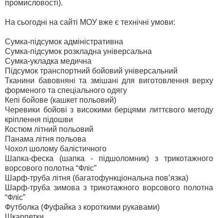
промисловості).
На сьогодні на сайті МОУ вже є технічні умови:
Сумка-підсумок адміністративна
Сумка-підсумок розкладна універсальна
Сумка-укладка медична
Підсумок транспортний бойовий універсальний
Тканини бавовняні та змішані для виготовлення верху
форменого та спеціального одягу
Кепі бойове (кашкет польовий)
Черевики бойові з високими берцями литтєвого методу
кріплення підошви
Костюм літний польовий
Панама літня польова
Чохол шолому балістичного
Шапка-феска (шапка - підшоломник) з трикотажного
ворсового полотна “Фліс”
Шарф-труба літня (багатофункціональна пов’язка)
Шарф-труба зимова з трикотажного ворсового полотна
“Фліс”
Футболка (Фуфайка з короткими рукавами)
Шкарпетки