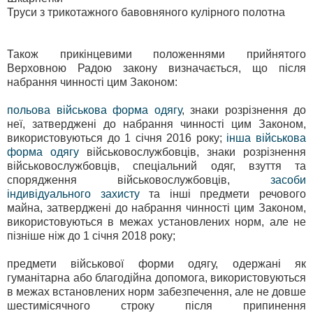
Труси з трикотажного бавовняного кулірного полотна
Також прикінцевими положеннями прийнятого
Верховною Радою закону визначається, що після
набрання чинності цим Законом:
польова військова форма одягу
, знаки розрізнення до
неї, затверджені до набрання чинності цим Законом,
використовуються до 1 січня 2016 року;
інша військова
форма одягу
військовослужбовців, знаки розрізнення
військовослужбовців, спеціальний одяг, взуття та
спорядження військовослужбовців,
засоби
індивідуального захисту
та інші предмети речового
майна, затверджені до набрання чинності цим Законом,
використовуються в межах установлених норм, але не
пізніше ніж до 1 січня 2018 року;
предмети військової форми одягу, одержані як
гуманітарна або благодійна допомога, використовуються
в межах встановлених норм забезпечення, але не довше
шестимісячного строку після припинення