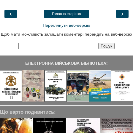
o
e
d
r
o
r
I
a
k
n
m
‹
›
Головна сторінка
Переглянути веб-версію
Щоб мати можливість залишати коментарі перейдіть на веб-версію
ЕЛЕКТРОННА ВІЙСЬКОВА БІБЛІОТЕКА:
Що варто подивитись: