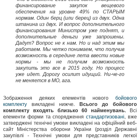
финансирование закупок вещевого
обеспечения на уровне 49% по СТАРЫМ
нормам. Один берц (или берец) из двух. Одна
штанина из двух. И вопрос дополнительного
финансирования Министром уже поднят, и
дополнительные деньги уже запрошены.
Дадут? Вопрос не к нам. Но и над этим мы
работаем. Мы четко понимаем, что получив
возможность в середине лета ввести новые
нормы - мы не получим возможность
закупить это все в 2015 году. Но процесс
уже идет. Дорогу осилит идущий. Ни-че-го
не меняется в МО, ага.
Зображення деяких елементів нового
бойового
комплекту
викладені нижче.
Всього до бойового
комплекту входять близько 60 найменувань.
Всі
елементи форми та спорядження
стандартизовані
, вже
затверджені технічні умови викладені на офіційний веб-
сайт Міністерства оборони України (розділ Державні
закупівлі - Технічні умови для представників легкої