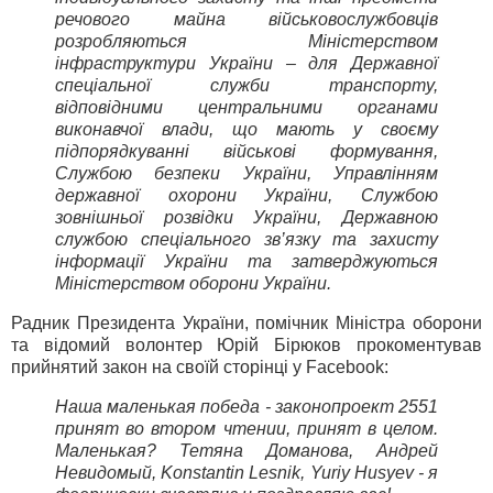
речового майна військовослужбовців
розробляються Міністерством
інфраструктури України – для Державної
спеціальної служби транспорту,
відповідними центральними органами
виконавчої влади, що мають у своєму
підпорядкуванні військові формування,
Службою безпеки України, Управлінням
державної охорони України, Службою
зовнішньої розвідки України, Державною
службою спеціального зв’язку та захисту
інформації України та затверджуються
Міністерством оборони України.
Радник Президента України, помічник Міністра оборони
та відомий волонтер Юрій Бірюков прокоментував
прийнятий закон на своїй сторінці у Facebook:
Наша маленькая победа - законопроект 2551
принят во втором чтении, принят в целом.
Маленькая? Тетяна Доманова, Андрей
Невидомый, Konstantin Lesnik, Yuriy Husyev - я