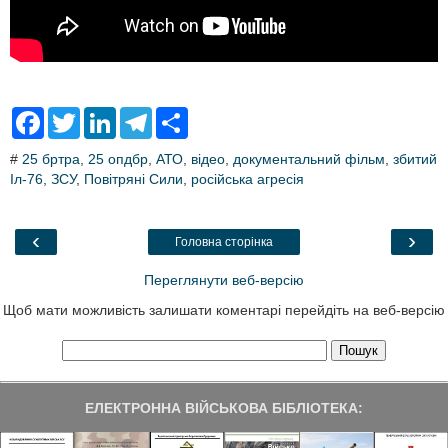
F
T
L
T
S
a
w
i
e
h
c
i
n
l
a
#
25 бртра
,
25 опдбр
,
АТО
,
відео
,
документальний фільм
,
збитий
e
t
k
e
r
Іл-76
,
b
ЗСУ
,
t
Повітряні Сили
e
g
,
e
російська агресія
o
e
d
r
o
r
I
a
k
n
m
‹
›
Головна сторінка
Переглянути веб-версію
Щоб мати можливість залишати коментарі перейдіть на веб-версію
ЕЛЕКТРОННА ВІЙСЬКОВА БІБЛІОТЕКА: