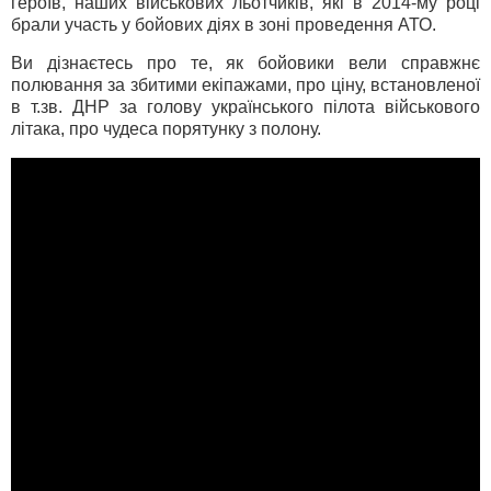
героїв, наших військових льотчиків, які в 2014-му році
брали участь у бойових діях в зоні проведення АТО.
Ви дізнаєтесь про те, як бойовики вели справжнє
полювання за збитими екіпажами, про ціну, встановленої
в т.зв. ДНР за голову українського пілота військового
літака, про чудеса порятунку з полону.