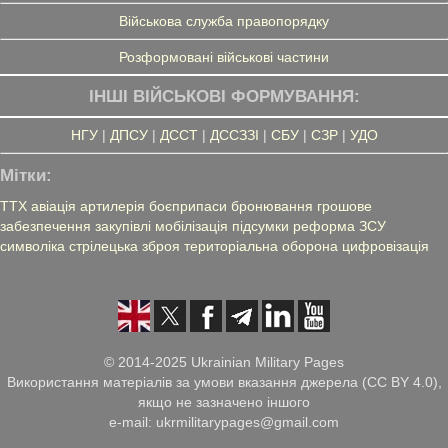
Військова служба правопорядку
Розформовані військові частини
ІНШІ ВІЙСЬКОВІ ФОРМУВАННЯ:
НГУ
|
ДПСУ
|
ДССТ
|
ДССЗЗІ
|
СБУ
|
СЗР
|
УДО
Мітки:
ТТХ
авіація
артилерія
боєприпаси
бронювання
грошове
забезпечення
закупівлі
мобілізація
підсумки
реформа ЗСУ
символіка
стрілецька зброя
територіальна оборона
цифровізація
© 2014-2025 Ukrainian Military Pages
Використання матеріалів за умови вказання джерела (CC BY 4.0),
якщо не зазначено іншого
e-mail: ukrmilitarypages@gmail.com