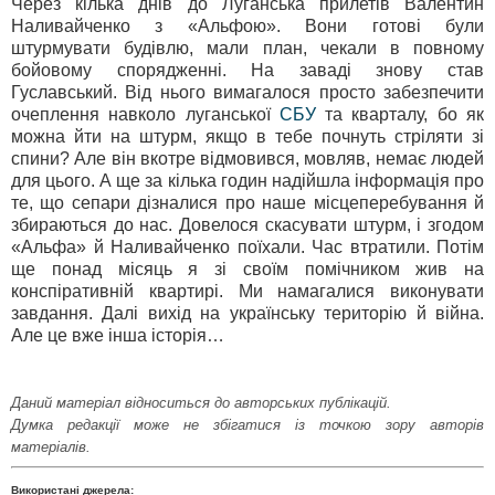
Через кілька днів до Луганська прилетів Валентин
Наливайченко з «Альфою». Вони готові були
штурмувати будівлю, мали план, чекали в повному
бойовому спорядженні. На заваді знову став
Гуславський. Від нього вимагалося просто забезпечити
очеплення навколо луганської
СБУ
та кварталу, бо як
можна йти на штурм, якщо в тебе почнуть стріляти зі
спини? Але він вкотре відмовився, мовляв, немає людей
для цього. А ще за кілька годин надійшла інформація про
те, що сепари дізналися про наше місцеперебування й
збираються до нас. Довелося скасувати штурм, і згодом
«Альфа» й Наливайченко поїхали. Час втратили. Потім
ще понад місяць я зі своїм помічником жив на
конспіративній квартирі. Ми намагалися виконувати
завдання. Далі вихід на українську територію й війна.
Але це вже інша історія…
Даний матеріал відноситься до авторських публікацій.
Думка редакції може не збігатися із точкою зору авторів
матеріалів.
Використані джерела: