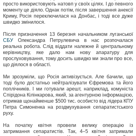
просто використовують натовп у своїх цілях. І до певного
моменту це діяло. Однак потім, після завершення анексії
Криму, Росія переключилася на Донбас, і тоді все дуже
швидко змінилося.
Після призначення 13 березня начальником луганської
СБУ
Олександра Петрулевича в нас розпочалася
реальна робота. Слід віддати належне й центральному
керівництву, яке дало нам нову апаратуру для
прослуховування, тому досить швидко ми знали про все,
що діялося в області.
Ми зрозуміли, що Росія активізується. Але бачили, що
тоді було достатньо нейтралізувати Єфремова та його
поплічників. І ми готували арешт, наприклад, комуніста
Спірідона Кілінкарова, який, за агентурною інформацією,
отримав щонайменше $500 тис. особисто від лідера КПУ
Петра Симоненка на роздмухування сепаратистського
руху.
На початку квітня провели велику операцію із
затримання сепаратистів. Так, 4–5 квітня затримали