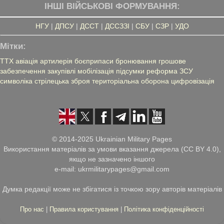
ІНШІ ВІЙСЬКОВІ ФОРМУВАННЯ:
НГУ
|
ДПСУ
|
ДССТ
|
ДССЗЗІ
|
СБУ
|
СЗР
|
УДО
Мітки:
ТТХ
авіація
артилерія
боєприпаси
бронювання
грошове
забезпечення
закупівлі
мобілізація
підсумки
реформа ЗСУ
символіка
стрілецька зброя
територіальна оборона
цифровізація
© 2014-2025 Ukrainian Military Pages
Використання матеріалів за умови вказання джерела (CC BY 4.0),
якщо не зазначено іншого
e-mail: ukrmilitarypages@gmail.com
Думка редакції може не збігатися із точкою зору авторів матеріалів
Про нас
|
Правила користування
|
Політика конфіденційності