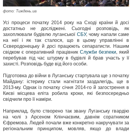
фото: Тиждень.ua
Усі процеси початку 2014 року на Сході країни й досі
достатньо не досліджені. Сьогодні розповідь, як
захоплювали будівлю луганської
СБУ
, чому напали саме
на неї і як так сталося, що в цьому управлінні в
Сєверодонецьку й досі працюють сепаратисти. Нашим
свідком є оперативний працівник
Служби безпеки
, який
перебував під час штурму в будівлі й брав участь у її
захисті. Розповідь буде від його особи.
Підготовка до війни в Луганську стартувала ще з початку
Майдану: істерику стали нагнітати заздалегідь, ще в
2013-му. Однак із початку січня 2014-го й загострення в
Києві місцева еліта робила кроки, які безпосередньо
свідчили про її наміри.
Наприклад, було створено так звану Луганську гвардію
на чолі з Арсеном Клінчаєвим, давнім соратником
Єфремова. Людей почали вже конкретно накручувати за
регіональним принципом, мовляв, якщо до влади