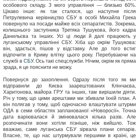
особового складу. З мого управління — близько 60%.
Цікаво інше: як так сталося, що наступне після
Петрулевича керівництво СБУ в особі Михайла Грека
повернуло на посади майже всіх сепаратистів. Зокрема,
колишнього заступника Третяка Тушукова, його кадра
Данильєва та інших. Усі ці люди й далі працюють у
луганському управлінні СБУ. Хіба що окрім Тушукова:
він, здається, пішов у відставку. Але до того встиг
відпочити в Криму влітку цього року. Перебуваючи на
службі в
СБУ
. Ось такі спецслужби. Нічим, окрім як пряма
зрада, я це пояснити не можу.
Повернуся до захоплення. Одразу після того як ми
відправили до Києва заарештованих Клінчаєва,
Харитонова, майора ГРУ та інших, там вирішили діяти.
Річ у тому, що цими арештами ми збивали їхній план. А
він полягав у тому, щоб одночасно влаштувати штурми
ОДА в семи областях запланованої «Новоросії». Точна
дата варіювалася й змінювалася кілька разів. Але
розпочинати вони хотіли пізніше, ніж вийшло. Тож
вважаю, саме луганська СБУ зірвала плани сепарів.
Власне, те, що нас штурмували першими в країні, це