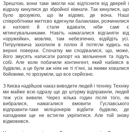
Зрештою, вони таки змогли нас відтіснити від дверей і
відразу кинулися до збройної кімнати. Так кинулися, що
було зрозуміло, що їм відомо, де вона. Наші
співробітники миттєво вдягнули балаклави, розчинилися
в натовпі й стали вдавати, ніби самі є
мітингувальниками. Навіть намагалися відганяти від
«оружейки», мовляв, там небезпечно, відійдіть усі.
Петрулевича захопили в полон й потягли кудись на
верхні поверхи. Спочатку ми сподівалися, що, може,
його змусять написати рапорт на звільнення та підуть
собі. Але коли побачили контингент, який набився в
будівлю, а це були аж ніяк не ті п’яні, за якими ховалися
бойовики, то зрозуміли, що все серйозно.
З Києва надійшов наказ виводити людей і техніку. Техніку
ми майже всю одразу ще до штурму відправили, людей
теж усіх вивели. Через кілька годин після того, як
вибралися, намагалися вмовити Гуславського
відправити-таки міліціонерів відбити будівлю, де
нападники ще не встигли укріпитися. Але той знову
відмовився.