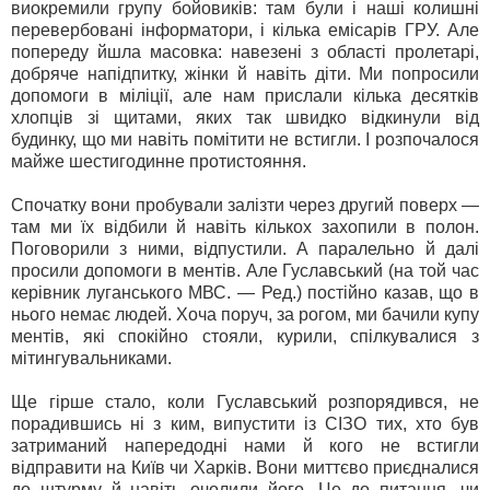
виокремили групу бойовиків: там були і наші колишні
перевербовані інформатори, і кілька емісарів ГРУ. Але
попереду йшла масовка: навезені з області пролетарі,
добряче напідпитку, жінки й навіть діти. Ми попросили
допомоги в міліції, але нам прислали кілька десятків
хлопців зі щитами, яких так швидко відкинули від
будинку, що ми навіть помітити не встигли. І розпочалося
майже шестигодинне протистояння.
Спочатку вони пробували залізти через другий поверх —
там ми їх відбили й навіть кількох захопили в полон.
Поговорили з ними, відпустили. А паралельно й далі
просили допомоги в ментів. Але Гуславський (на той час
керівник луганського МВС. — Ред.) постійно казав, що в
нього немає людей. Хоча поруч, за рогом, ми бачили купу
ментів, які спокійно стояли, курили, спілкувалися з
мітингувальниками.
Ще гірше стало, коли Гуславський розпорядився, не
порадившись ні з ким, випустити із СІЗО тих, хто був
затриманий напередодні нами й кого не встигли
відправити на Київ чи Харків. Вони миттєво приєдналися
до штурму й навіть очолили його. Це до питання, чи