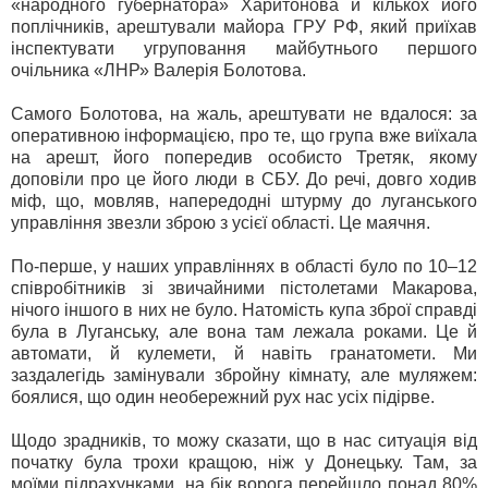
«народного губернатора» Харитонова й кількох його
поплічників, арештували майора ГРУ РФ, який приїхав
інспектувати угруповання майбутнього першого
очільника «ЛНР» Валерія Болотова.
Самого Болотова, на жаль, арештувати не вдалося: за
оперативною інформацією, про те, що група вже виїхала
на арешт, його попередив особисто Третяк, якому
доповіли про це його люди в СБУ. До речі, довго ходив
міф, що, мовляв, напередодні штурму до луганського
управління звезли зброю з усієї області. Це маячня.
По-перше, у наших управліннях в області було по 10–12
співробітників зі звичайними пістолетами Макарова,
нічого іншого в них не було. Натомість купа зброї справді
була в Луганську, але вона там лежала роками. Це й
автомати, й кулемети, й навіть гранатомети. Ми
заздалегідь замінували збройну кімнату, але муляжем:
боялися, що один необережний рух нас усіх підірве.
Щодо зрадників, то можу сказати, що в нас ситуація від
початку була трохи кращою, ніж у Донецьку. Там, за
моїми підрахунками, на бік ворога перейшло понад 80%