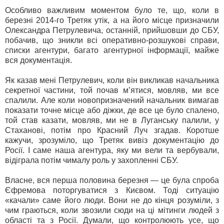
Особливо важливим моментом було те, що, коли в
березні 2014-го Третяк утік, а на його місце призначили
Олександра Петрулевича, останній, прийшовши до СБУ,
побачив, що зникли всі оперативно-розшукові справи,
списки агентури, багато агентурної інформації, майже
вся документація.
Як казав мені Петрулевич, коли він викликав начальника
секретної частини, той почав м’ятися, мовляв, ми все
спалили. Але коли новопризначений начальник вимагав
показати точне місце або діжки, де все це було спалено,
той став казати, мовляв, ми не в Луганську палили, у
Стаханові, потім про Красний Луч згадав. Коротше
кажучи, зрозуміло, що Третяк вивіз документацію до
Росії. І саме наша агентура, яку ми вели та вербували,
відіграла потім чималу роль у захопленні СБУ.
Власне, вся перша половина березня — це була спроба
Єфремова поторгуватися з Києвом. Тоді ситуацію
«качали» саме його люди. Вони не до кінця розуміли, з
чим граються, коли звозили сюди на ці мітинги людей з
області та з Росії. Думали, що конт­ролюють усе, що