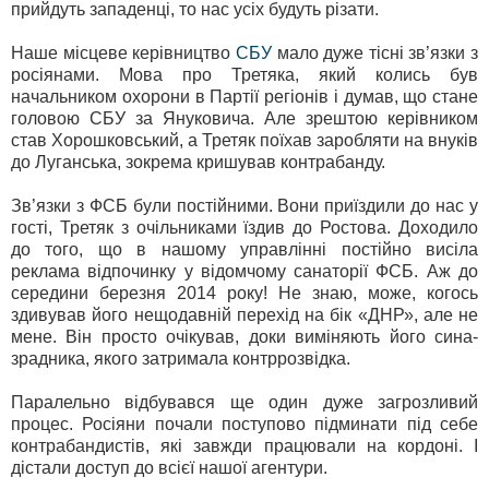
прийдуть западенці, то нас усіх будуть різати.
Наше місцеве керівництво
СБУ
мало дуже тісні зв’язки з
росіянами. Мова про Третяка, який колись був
начальником охорони в Партії регіонів і думав, що стане
головою СБУ за Януковича. Але зрештою керівником
став Хорошковський, а Третяк поїхав заробляти на внуків
до Луганська, зокрема кришував контрабанду.
Зв’язки з ФСБ були постійними. Вони приїздили до нас у
гості, Третяк з очільниками їздив до Ростова. Доходило
до того, що в нашому управлінні постійно висіла
реклама відпочинку у відомчому санаторії ФСБ. Аж до
середини березня 2014 року! Не знаю, може, когось
здивував його нещодавній перехід на бік «ДНР», але не
мене. Він просто очікував, доки виміняють його сина-
зрадника, якого затримала контррозвідка.
Паралельно відбувався ще один дуже загрозливий
процес. Росіяни почали поступово підминати під себе
контрабандистів, які завжди працювали на кордоні. І
дістали доступ до всієї нашої агентури.