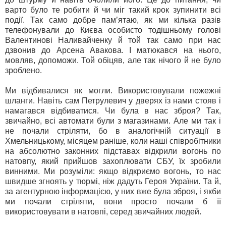
варто було те робити й чи міг такий крок зупинити всі
події. Так само добре пам’ятаю, як ми кілька разів
телефонували до Києва особисто тодішньому голові
Валентинові Наливайченку й той так само при нас
дзвонив до Арсена Авакова. І матюкався на нього,
мовляв, допоможи. Той обіцяв, але так нічого й не було
зроблено.
Ми відбивалися як могли. Використовували пожежні
шланги. Навіть сам Петрулевич у дверях із нами стояв і
намагався відбиватися. Чи була в нас зброя? Так,
звичайно, всі автомати були з магазинами. Але ми так і
не почали стріляти, бо в аналогічній ситуації в
Хмельницькому, місяцем раніше, коли наші співробітники
на абсолютно законних підставах відкрили вогонь по
натовпу, який прийшов захоплювати СБУ, їх зробили
винними. Ми розуміли: якщо відкриємо вогонь, то нас
швидше згноять у тюрмі, ніж дадуть Героя України. Та й,
за агентурною інформацією, у них вже була зброя, і якби
ми почали стріляти, вони просто почали б її
використовувати в натовпі, серед звичайних людей.