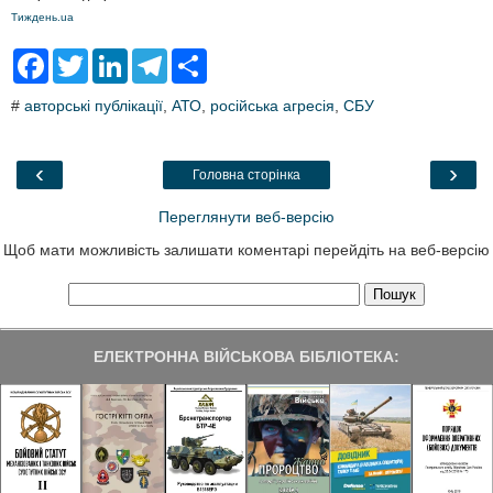
Тиждень.ua
F
T
L
T
S
a
w
i
e
h
c
i
n
l
a
#
авторські публікації
,
АТО
,
російська агресія
,
СБУ
e
t
k
e
r
b
t
e
g
e
o
e
d
r
o
r
I
a
‹
›
Головна сторінка
k
n
m
Переглянути веб-версію
Щоб мати можливість залишати коментарі перейдіть на веб-версію
ЕЛЕКТРОННА ВІЙСЬКОВА БІБЛІОТЕКА: